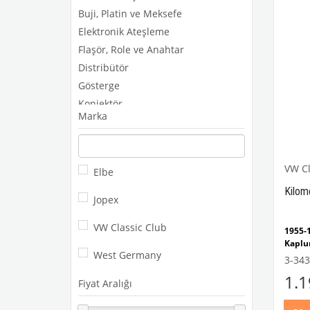
Buji, Platin ve Meksefe
Elektronik Ateşleme
Flaşör, Role ve Anahtar
Distribütör
Gösterge
Konjektör
Marka
Kontak
Korna
Sigorta Kutusu
VW Cl
Elbe
Sinyal ve Silecek Kolu
Kilom
Termostat Müşür Aksamı
Jopex
Şarj ve Marş Dinamosu
VW Classic Club
1955
Kaplu
West Germany
1100-
3-343
Kaplu
1.
1960-
Fiyat Aralığı
Model
1968-