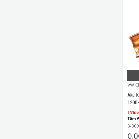
VW Cl
Akü K
1200-
Karma
13'lük
Tüm A
1100
3-369
Kaplu
0.
1955