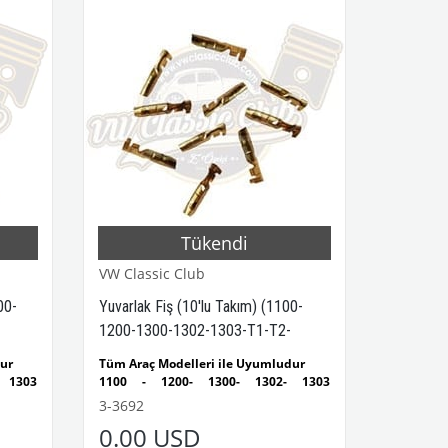
Tükendi
VW Classic Club
00-
Yuvarlak Fiş (10'lu Takım) (1100-
1200-1300-1302-1303-T1-T2-
Karmann Ghia-Variant)
dur
Tüm Araç Modelleri ile Uyumludur
 1303
1100 - 1200- 1300- 1302- 1303
ludur
Kaplumbağa Modelleri ile Uyumludur
3-3692
ndaki
1955 - 1979 Yılları Arasındaki
0.00 USD
ludur
Kaplumbağa Modelleri ile Uyumludur