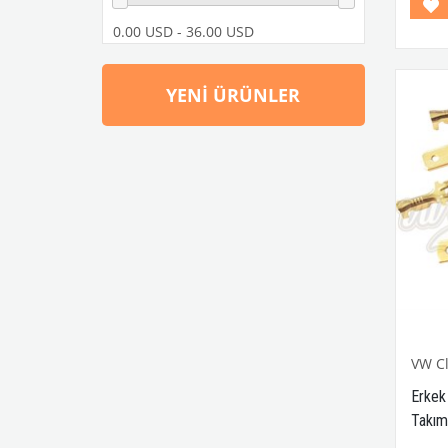
Model
T2 A v
0.00 USD - 36.00 USD
1950-
Ghia 
1962-
YENI ÜRÜNLER
Model
VWC 
No:
04
VW Cl
Erkek
Takım
1303-