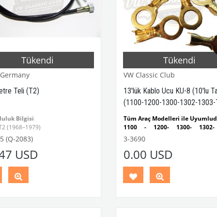
Tükendi
Tükendi
 Germany
VW Classic Club
tre Teli (T2)
13'lük Kablo Ucu KU-8 (10'lu T
(1100-1200-1300-1302-1303-
T2-Karmann Ghia-Variant)
uluk Bilgisi
Tüm Araç Modelleri ile Uyumlu
T2 (1968–1979)
1100 - 1200- 1300- 1302-
 & T2 B Kasa
Kaplumbağa Modelleri ile Uyum
5 (Q-2083)
3-3690
1955 - 1979 Yılları Arası
.47 USD
0.00 USD
Parça No:
3-3055
OEM Parça No:
Kaplumbağa Modelleri ile Uyum
7801F
1950 - 1979 Yılları Arasındaki T
Minibüs Modelleri ile Uyumludu
k Volkswagen T2 modelleri için
Variant (Type 3) ve Karman
 yedek parçadır. Restorasyon ve
Modelleri ile Uyumludur
şim uygulamalarında OEM
tlarına uygun olarak kullanılabilir.