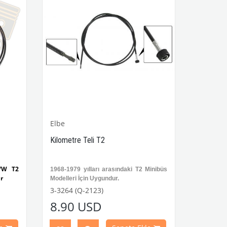
Elbe
Kilometre Teli T2
 VW T2
1968-1979 yılları arasındaki T2 Minibüs
r
Modelleri İçin Uygundur.
VWC Parça No:
3-3264
OEM Parça
3-3264 (Q-2123)
 Parça
No:
211957801F
8.90 USD