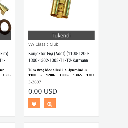
Tükendi
VW Classic Club
akım)
Konjektör Fişi (Adet) (1100-1200-
T1-
1300-1302-1303-T1-T2-Karmann
Ghia-Variant)
dur
Tüm Araç Modelleri ile Uyumludur
 1303
1100 - 1200- 1300- 1302- 1303
ludur
Kaplumbağa Modelleri ile Uyumludur
3-3697
ndaki
1955 - 1979 Yılları Arasındaki
0.00 USD
ludur
Kaplumbağa Modelleri ile Uyumludur
1 ve T2
1950 - 1979 Yılları Arasındaki T1 ve T2
r
Minibüs Modelleri ile Uyumludur
n Ghia
Variant (Type 3) ve Karmann Ghia
Modelleri ile Uyumludur