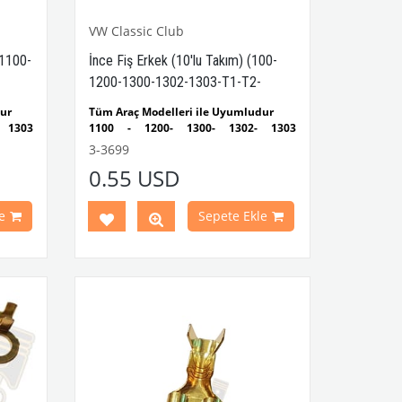
VW Classic Club
(1100-
İnce Fiş Erkek (10'lu Takım) (100-
1200-1300-1302-1303-T1-T2-
Karmann Ghia-Variant)
dur
Tüm Araç Modelleri ile Uyumludur
 1303
1100 - 1200- 1300- 1302- 1303
ludur
Kaplumbağa Modelleri ile Uyumludur
3-3699
ndaki
1955 - 1979 Yılları Arasındaki
0.55 USD
ludur
Kaplumbağa Modelleri ile Uyumludur
1 ve T2
1950 - 1979 Yılları Arasındaki T1 ve T2
r
Minibüs Modelleri ile Uyumludur
e
Sepete Ekle
n Ghia
Variant (Type 3) ve Karmann Ghia
Modelleri ile Uyumludur
VWCC Parça No:
3-3699
OEM Parça
arça
No:
8426306010246