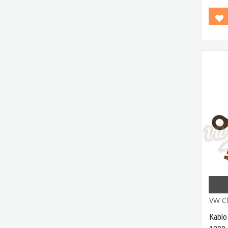
Kaplu
1950 -
Minib
Varia
Model
VW Cl
Kablo