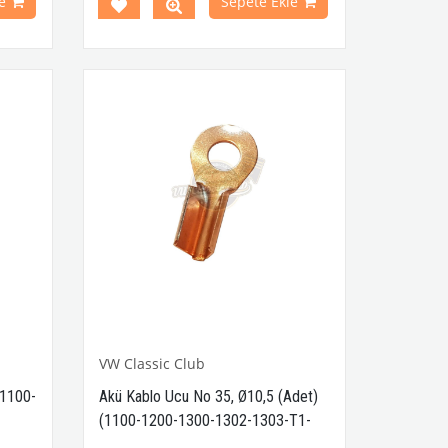
e
Sepete Ekle
VW Classic Club
(1100-
Akü Kablo Ucu No 35, Ø10,5 (Adet)
(1100-1200-1300-1302-1303-T1-
T2-Karmann Ghia-Variant)