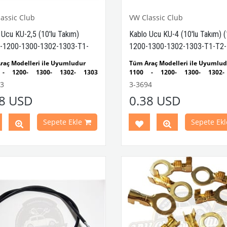
assic Club
VW Classic Club
 Ucu KU-2,5 (10'lu Takım)
Kablo Ucu KU-4 (10'lu Takım) 
-1200-1300-1302-1303-T1-
1200-1300-1302-1303-T1-T2-
rmann Ghia-Variant)
Karmann Ghia-Variant)
raç Modelleri ile Uyumludur
Tüm Araç Modelleri ile Uyumlu
 - 1200- 1300- 1302- 1303
1100 - 1200- 1300- 1302-
mbağa Modelleri ile Uyumludur
Kaplumbağa Modelleri ile Uyum
3
3-3694
 - 1979 Yılları Arasındaki
1955 - 1979 Yılları Arası
28 USD
0.38 USD
mbağa Modelleri ile Uyumludur
Kaplumbağa Modelleri ile Uyum
 1979 Yılları Arasındaki T1 ve T2
1950 - 1979 Yılları Arasındaki T
üs Modelleri ile Uyumludur
Minibüs Modelleri ile Uyumludu
Sepete Ekle
Sepete Ekl
nt (Type 3) ve Karmann Ghia
Variant (Type 3) ve Karman
leri ile Uyumludur
Modelleri ile Uyumludur
 Parça No:
3-3693
OEM Parça
VWCC Parça No:
3-3694
OEM P
263060101161
No:
8426306010246