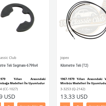
assic Club
Jopex
etre Teli Segmanı-6799x4
Kilometre Teli (T2)
-1979 Yılları Arasındaki
1967-1979 Yılları Arasındaki
mbağa Modelleri İle Uyumludur
Minibüs Modelleri İle Uyumludu
1200-1300-1302-1303
4 (CC-1027)
3-3253 (Q-2142)
mbağa Modelleri İle Uyumludur
VWCC Parça No : 3-3253 OEM
19 USD
13.33 USD
1967 Yılları Arasındaki T1
No : 211957801FJP 8170600300
leri İle Uyumludur
1979 Yılları Arasındaki T2