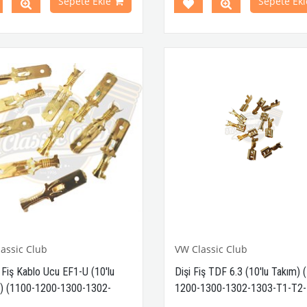
Sepete Ekle
Sepete Ekl
leri İle Uyumludur
e T2 B Kasa İle Uyumludur
1979 Yılları Arasındaki Karmann
Modelleri İle Uyumludur
1972 Yılları Arasındaki Variant
leri İle Uyumludur
Parça No: 3-3434
OEM Parça
38281
assic Club
VW Classic Club
 Fiş Kablo Ucu EF1-U (10'lu
Dişi Fiş TDF 6.3 (10'lu Takım) 
) (1100-1200-1300-1302-
1200-1300-1302-1303-T1-T2-
T1-T2-Karmann Ghia-Variant)
Karmann Ghia-Variant)