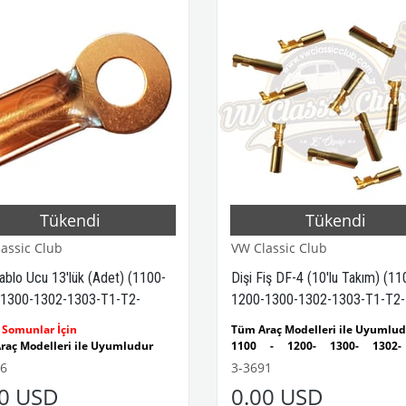
Tükendi
Tükendi
assic Club
VW Classic Club
ablo Ucu 13'lük (Adet) (1100-
Dişi Fiş DF-4 (10'lu Takım) (11
1300-1302-1303-T1-T2-
1200-1300-1302-1303-T1-T2-
nn Ghia-Variant)
Karmann Ghia-Variant)
 Somunlar İçin
Tüm Araç Modelleri ile Uyumlu
raç Modelleri ile Uyumludur
1100 - 1200- 1300- 1302-
 - 1200- 1300- 1302- 1303
Kaplumbağa Modelleri ile Uyum
6
3-3691
mbağa Modelleri ile Uyumludur
1955 - 1979 Yılları Arası
00 USD
0.00 USD
 - 1979 Yılları Arasındaki
Kaplumbağa Modelleri ile Uyum