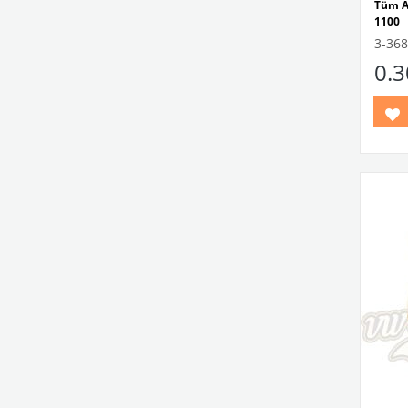
Tüm A
1100
Kaplu
3-368
1955
0.
Kaplu
1950 -
Minib
Varia
Model