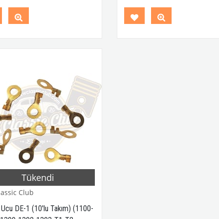
mbağa Modelleri ile Uyumludur
1950 - 1979 Yılları Arasındaki T
 1979 Yılları Arasındaki T1 ve T2
Minibüs Modelleri ile Uyumludu
üs Modelleri ile Uyumludur
Variant (Type 3) ve Karman
nt (Type 3) ve Karmann Ghia
Modelleri ile Uyumludur
leri ile Uyumludur
Tükendi
assic Club
 Ucu DE-1 (10'lu Takım) (1100-