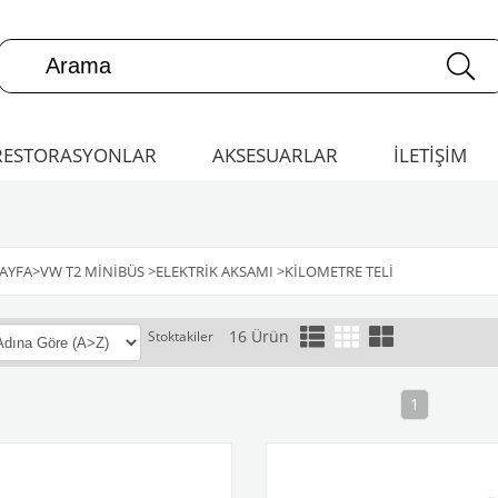
RESTORASYONLAR
AKSESUARLAR
İLETİŞİM
AYFA
>
VW T2 MINIBÜS
>
ELEKTRIK AKSAMI
>
KILOMETRE TELI
16 Ürün
Stoktakiler
1