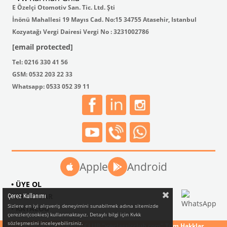
E Özelçi Otomotiv San. Tic. Ltd. Şti
İnönü Mahallesi 19 Mayıs Cad. No:15 34755 Atasehir, Istanbul
Kozyatağı Vergi Dairesi Vergi No : 3231002786
[email protected]
Tel: 0216 330 41 56
GSM: 0532 203 22 33
Whatsapp: 0533 052 39 11
Apple
Android
• ÜYE OL
• AKSESUAR
Çerez Kullanımı
Sizlere en iyi alışveriş deneyimini sunabilmek adına sitemizde
• KATALOG
çerezler(cookies) kullanmaktayız. Detaylı bilgi için Kvkk
sözleşmesini inceleyebilirsiniz.
© 2024 VW CLASSIC CLUB "vwclassicclub.com" Tüm Hakklar