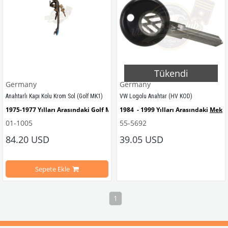
Tükendi
Germany
Germany
Anahtarlı Kapı Kolu Krom Sol (Golf MK1)
VW Logolu Anahtar (HV KOD)
1975-1977 Yılları Arasındaki Golf MK1 Modelleri İle Uyumludur
1984  - 1999 Yılları Arasındaki 
Meksi
01-1005
55-5692
Nos Parçadır!
1975  - 1987 Yılları Arasındaki
 Golf 
84.20 USD
39.05 USD
1984  - 1987 Yılları Arasındaki 
Golf 
Sepete Ekle
1980  - 1987 Yılları Arasındaki 
Jetta
 
1
1974  - 1992 Yılları Arasındaki 
Sciroc