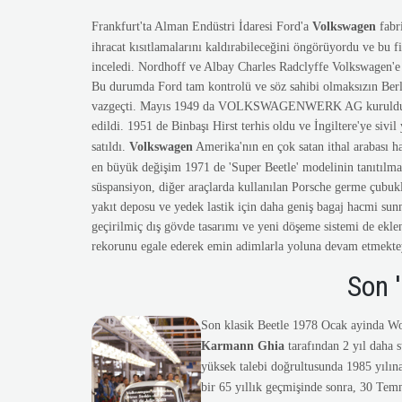
Frankfurt'ta Alman Endüstri İdaresi Ford'a
Volkswagen
fabri
ihracat kısıtlamalarını kaldırabileceğini öngörüyordu ve bu fi
inceledi. Nordhoff ve Albay Charles Radclyffe Volkswagen'e o
Bu durumda Ford tam kontrolü ve söz sahibi olmaksızın Berl
vazgeçti. Mayıs 1949 da VOLKSWAGENWERK AG kuruldu
edildi. 1951 de Binbaşı Hirst terhis oldu ve İngiltere'ye si
satıldı.
Volkswagen
Amerika'nın en çok satan ithal arabası h
en büyük değişim 1971 de 'Super Beetle' modelinin tanıtılma
süspansiyon, diğer araçlarda kullanılan Porsche germe çubuk
yakıt deposu ve yedek lastik için daha geniş bagaj hacmi sun
geçirilmiç dış gövde tasarımı ve yeni döşeme sistemi de ekle
rekorunu egale ederek emin adimlarla yoluna devam etmekte
Son '
Son klasik Beetle 1978 Ocak ayinda Wol
Karmann Ghia
tarafından 2 yıl daha 
yüksek talebi doğrultusunda 1985 yılın
bir 65 yıllık geçmişinde sonra, 30 Tem