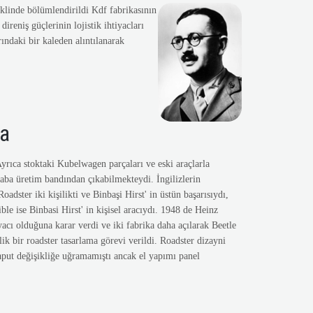
eklinde bölümlendirildi Kdf fabrikasının
reniş güçlerinin lojistik ihtiyacları
ındaki bir kaleden alıntılanarak
ba
yrıca stoktaki Kubelwagen parçaları ve eski araçlarla
ba üretim bandından çıkabilmekteydi. İngilizlerin
oadster iki kişilikti ve Binbaşi Hirst' in üstün başarısıydı,
le ise Binbasi Hirst' in kişisel aracıydı. 1948 de Heinz
cı olduğuna karar verdi ve iki fabrika daha açılarak Beetle
ilik bir roadster tasarlama görevi verildi. Roadster dizayni
aput değişikliğe uğramamıştı ancak el yapımı panel