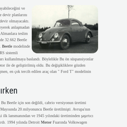
ayabileceğini ve
e devir planlarını
 devir olmayacaktı.
leyerek anlaşmadan
 Almanlara teslim
nde 32.662 Beetle
u.
Beetle
modelinde
RS sistemli
rı kullanılmaya baslandı. Böylelikle Bu ön süspansiyonlar
r ile de geliştirilmiş oldu. Bu değişikliklere gözden
ağmen, en çok tercih edilen araç olan " Ford T" modelinin
lırken
Bu Beetle için son değildi, cabrio versiyonun üretimi
 Mayısında 20.milyonuncu Beetle üretilmişti. Avrupa'nın
 ilk lansmanından ve 1945 yılındaki üretiminden şaşırtıcı
rdı. 1994 yılında Detroit
Motor
Fuarında Volkswagen