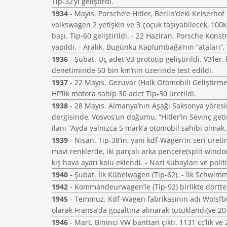
Tip-32’yi geliştirdi.
1934
- Mayıs. Porsche’e Hitler, Berlin’deki Keiserhof 
volkswagen 2 yetişkin ve 3 çoçuk taşıyabilecek, 100km
başı. Tip-60 geliştirildi. - 22 Haziran. Porsche Ko
yapıldı. - Aralık. Bugünkü Kaplumbağa’nın “ataları”,
1936
- Şubat. Üç adet V3 prototip geliştirildi. V3’ler,
denetiminde 50 bin km’nin üzerinde test edildi.
1937
- 22 Mayıs. Gezuvar (Halk Otomobili Geliştirme 
HP’lik motora sahip 30 adet Tip-30 üretildi.
1938
- 28 Mayıs. Almanya’nın Aşağı Saksonya yöresind
dergisinde, Vosvos’un doğumu, “Hitler’in Sevinç ge
ilanı “Ayda yalnızca 5 mark’a otomobil sahibi olmak.
1939
- Nisan. Tip-38’in, yani kdf-Wagen’in seri üreti
mavi renklerde, iki parçalı arka pencere(split window
kış hava ayarı kolu eklendi. - Nazi subayları ve politi
1940
- Şubat. İlk Kübelwagen (Tip-62). - İlk Schwim
1942
- Kommandeurwagen’le (Tip-92) birlikte dörttek
1945
- Temmuz. Kdf-Wagen fabrikasının adı Wolsfburg
olarak Fransa’da gözaltına alınarak tutuklandı(ve 2
1946
- Mart. Bininci VW banttan çıktı. 1131 cc’lik v