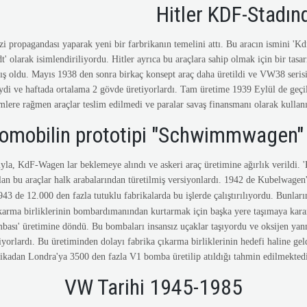
Hitler KDF-Stadın
i propagandası yaparak yeni bir farbrikanın temelini attı. Bu aracın ismini 'Kd
t' olarak isimlendiriliyordu. Hitler ayrıca bu araçlara sahip olmak için bir tas
ş oldu. Mayıs 1938 den sonra birkaç konsept araç daha üretildi ve VW38 serisi 
eydi ve haftada ortalama 2 gövde üretiyorlardı. Tam üretime 1939 Eylül de geçil
emlere rağmen araçlar teslim edilmedi ve paralar savaş finansmanı olarak kullanı
omobilin prototipi "Schwimmwagen"
yla, KdF-Wagen lar beklemeye alındı ve askeri araç üretimine ağırlık verildi.
tulan bu araçlar halk arabalarından türetilmiş versiyonlardı. 1942 de Kubelwage
1943 de 12.000 den fazla tutuklu fabrikalarda bu işlerde çalıştırılıyordu. Bunla
çıkarma birliklerinin bombardımanından kurtarmak için başka yere taşımaya karar
mbası' üretimine döndü. Bu bombaları insansız uçaklar taşıyordu ve oksijen yan
iyorlardı. Bu üretiminden dolayı fabrika çıkarma birliklerinin hedefi haline ge
ikadan Londra'ya 3500 den fazla V1 bomba üretilip atıldığı tahmin edilmektedi
VW Tarihi 1945-1985