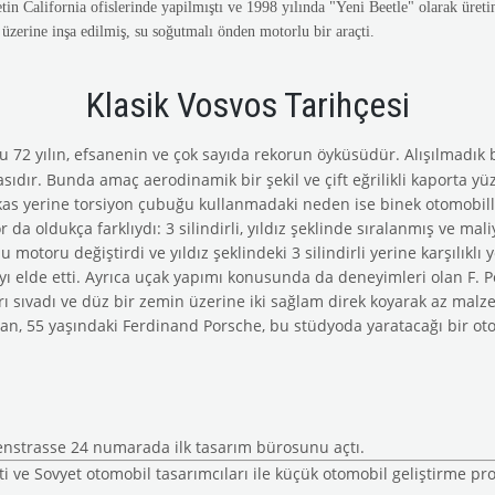
ketin California ofislerinde yapilmıştı ve 1998 yılında "Yeni Beetle" olarak üre
 üzerine inşa edilmiş, su soğutmalı önden motorlu bir araçti.
Klasik Vosvos Tarihçesi
u 72 yılın, efsanenin ve çok sayıda rekorun öyküsüdür. Alışılmadık 
masıdır. Bunda amaç aerodinamik bir şekil ve çift eğrilikli kaporta 
akas yerine torsiyon çubuğu kullanmadaki neden ise binek otomobill
oldukça farklıydı: 3 silindirli, yıldız şeklinde sıralanmış ve mali
otoru değiştirdi ve yıldız şeklindeki 3 silindirli yerine karşılıklı y
yı elde etti. Ayrıca uçak yapımı konusunda da deneyimleri olan F. P
ları sıvadı ve düz bir zemin üzerine iki sağlam direk koyarak az malz
an, 55 yaşındaki Ferdinand Porsche, bu stüdyoda yaratacağı bir otom
nenstrasse 24 numarada ilk tasarım bürosunu açtı.
i ve Sovyet otomobil tasarımcıları ile küçük otomobil geliştirme pro