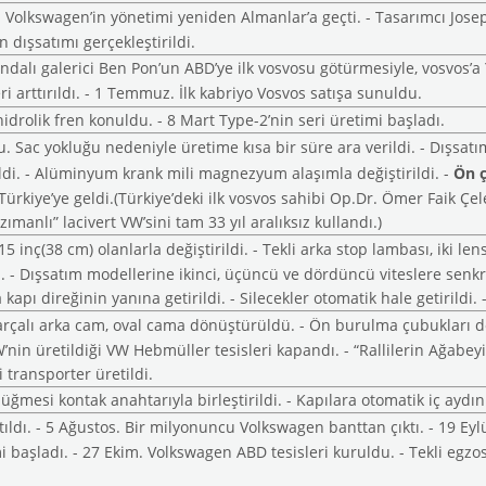
- Volkswagen’in yönetimi yeniden Almanlar’a geçti. - Tasarımcı Jose
n dışsatımı gerçekleştirildi.
andalı galerici Ben Pon’un ABD’ye ilk vosvosu götürmesiyle, vosvos’a 
i arttırıldı. - 1 Temmuz. İlk
kabriyo
Vosvos satışa sunuldu.
drolik fren konuldu. - 8 Mart Type-2’nin seri üretimi başladı.
. Sac yokluğu nedeniyle üretime kısa bir süre ara verildi. - Dışsa
ildi. - Alüminyum krank mili magnezyum alaşımla değiştirildi. -
Ön 
s Türkiye’ye geldi.(Türkiye’deki ilk vosvos sahibi Op.Dr. Ömer Faik Ç
ımanlı” lacivert VW’sini tam 33 yıl aralıksız kullandı.)
 15 inç(38 cm) olanlarla değiştirildi. - Tekli arka stop lambası, iki le
di. - Dışsatım modellerine ikinci, üçüncü ve dördüncü viteslere sen
kapı direğinin yanına getirildi. - Silecekler otomatik hale getirildi
arçalı arka cam, oval cama dönüştürüldü. - Ön burulma çubukları değ
nin üretildiği VW Hebmüller tesisleri kapandı. - “Rallilerin Ağabey
i transporter üretildi.
düğmesi kontak anahtarıyla birleştirildi. - Kapılara otomatik iç ayd
tıldı. - 5 Ağustos. Bir milyonuncu Volkswagen banttan çıktı. - 19 Ey
i başladı. - 27 Ekim. Volkswagen ABD tesisleri kuruldu. - Tekli egzos 