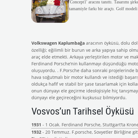
'Concept1' aracını tanıttı. Tasarımı şir
tamamiyle farkı bir araçtı. Golf modeli
Volkswagen Kaplumbağa
aracının öyküsü, dolu dol
özelliği; eğilimli bir burun ve arka yapıya sahip ol
araç elde etmekti. Arkaya yerleştirilen motor ve m
Ferdinand Porsche’nin kullanmayı düşündüğü motor da 
oluşuyordu. . F.Porsche daha sonraki projelerinde bu m
hava soğutmalı bir motor kullandı ve istediği başarı
oldukça hafif ve stabil bir şase tasarlamak için kol
onun dünyayı ele geçirme ideolojisiyle hiç tanışmay
dünyayı ele geçireceğini kuşkusuz bilmiyordu.
Vosvos’un Tarihsel Öyküsü
1931
- 1 Ocak. Ferdinand Porsche, Stuttgart’ta Kro
1932
- 20 Temmuz. F.porsche, Sovyetler Birliğine gitt