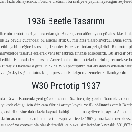
dan fazla olmayacaktı. Porsche üretimin bu maliyete yapılamayacağını söylesede 
du.
1936 Beetle Tasarımı
erinin prototipleri yollara çıkmıştı. Bu araçların alüminyum gövdesi klasik ahş
c lik 22 beygir gücündeki bu araçlar artık 65 mil hıza ulaşabiliyordu. Daha sonral
ı etkileyebileceğine inansa da, Daimler-Benz tarafindan geliştirildi. Bu prototiple
iyetlerde tasarruf edilerek yeni bir fabrika finanse edilebilirdi. Bu araçlar St
ol edildi. Bu arada Dr. Porsche Amerika daki üretim tekniklerini ögrenmek ve bu
Birleşik Devletler'e gitti. 1937 de W30 prottipinin testleri devam ederken tasa
nı ve gövdeyi sağlam tutmak için preslenmiş dolgu malzemeler kullanılıyordu.
W30 Prototip 1937
ında, Erwin Komenda yeni gövde tasarımı üzerine çalışıyordu. Sonunda aracın
 yüksek olduğu için düz cam fikrini ortaya koydu ve ilk bölünmüş camlı Beetle
üçlendirilmesine daha fazla kaynak kaldığı anlamına geliyordu, ayrıca ön kısım
t da bu aracın tahtadan bir maketini yaptı ve Beetle 1967 yılına kadar neredeys
 sunroof ve convertible olarak üretildi ve plaka isimlerinden kaynaklı 801,802 v