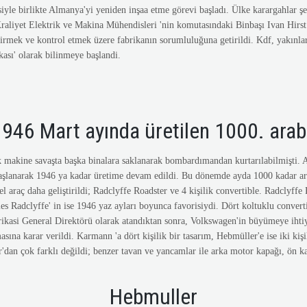
siyle birlikte Almanya'yi yeniden inşaa etme görevi başladı. Ülke karargahlar ş
aliyet Elektrik ve Makina Mühendisleri 'nin komutasındaki Binbaşı Ivan Hirst di
dirmek ve kontrol etmek üzere fabrikanın sorumluluğuna getirildi. Kdf, yakınlar
kası' olarak bilinmeye başlandi.
946 Mart ayında üretilen 1000. ara
 makine savaşta başka binalara saklanarak bombardımandan kurtarılabilmişti. A
aşlanarak 1946 ya kadar üretime devam edildi. Bu dönemde ayda 1000 kadar ara
l araç daha geliştirildi; Radclyffe Roadster ve 4 kişilik convertible. Radclyffe R
es Radclyffe' in ise 1946 yaz ayları boyunca favorisiydi. Dört koltuklu convertib
asi General Direktörü olarak atandıktan sonra, Volkswagen'in büyümeye ihtiya
asına karar verildi. Karmann 'a dört kişilik bir tasarım, Hebmüller'e ise iki kiş
'dan çok farklı değildi; benzer tavan ve yancamlar ile arka motor kapağı, ön k
Hebmuller