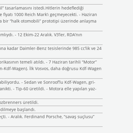
il” tasarlamasını istedi.Hitlerin hedeflediği
ve fiyatı 1000 Reich Mark’ı geçmeyecekti. - Haziran
a bir “halk otomobili” prototipi üzerinde anlaşma
ımlıydı. - 12 Ekim-22 Aralık. V3’ler, RDA’nın
yına kadar Daimler-Benz tesislerinde 985 cc’lik ve 24
asının temeli atıldı. - 7 Haziran tarihli “Motor”
gen-Kdf-Wagen). İlk Vosvos, daha doğrusu Kdf-Wagen
pabiliyordu. - Sedan ve Sonroof’lu Kdf-Wagen, gri-
ikti. - Tip-60 üretildi. - Motora elle yapılan yaz-
ozbrenners üretildi.
edilmeye başlandı.
ti. - Aralık. Ferdinand Porsche, “savaş suçlusu”