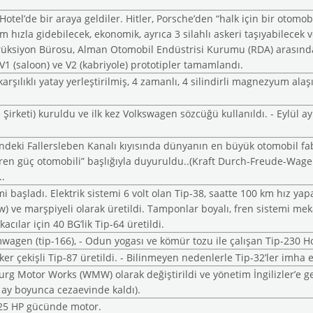
Hotel’de bir araya geldiler. Hitler, Porsche’den “halk için bir otomob
 hızla gidebilecek, ekonomik, ayrıca 3 silahlı askeri taşıyabilecek 
nstrüksiyon Bürosu, Alman Otomobil Endüstrisi Kurumu (RDA) arasınd
 V1 (saloon) ve V2 (kabriyole) prototipler tamamlandı.
 karşılıklı yatay yerleştirilmiş, 4 zamanlı, 4 silindirli magnezyum alaş
Şirketi) kuruldu ve ilk kez Volkswagen sözcüğü kullanıldı. - Eylül a
eki Fallersleben Kanalı kıyısında dünyanın en büyük otomobil fabrik
tiren güç otomobili” başlığıyla duyuruldu..(Kraft Durch-Freude-Wa
..
mi başladı. Elektrik sistemi 6 volt olan Tip-38, saatte 100 km hız ya
) ve marşpiyeli olarak üretildi. Tamponlar boyalı, fren sistemi mekan
kacılar için 40 BG’lik Tip-64 üretildi.
mwagen (tip-166), - Odun yogası ve kömür tozu ile çalışan Tip-230 H
er çekişli Tip-87 üretildi. - Bilinmeyen nedenlerle Tip-32’ler imha 
 Motor Works (WMW) olarak değiştirildi ve yönetim İngilizler’e geç
0 ay boyunca cezaevinde kaldı).
e 25 HP gücünde motor.