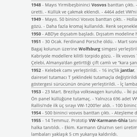
1948
- Mayıs Yirmibeşbininci
Vosvos
banttan çıktı. 
üretti. - Küllük ve çakmak eklendi. - 4464 adet VW’ni
1949
- Mayıs. 50 bininci Vosvos banttan çıktı. - Holl
gözü. - Daha fazla kromaj kullanıldı. Renk seçenekler
1950
- ABD’ye dışsatım başladı. Dışsatım modeline hi
1951
- 30 Ocak. Ferdinand Porsche öldü. - Mart sonu
Bagaj kolunun üzerine
Wolfsburg
simgesi yerleştir
Kabriyole modellere kilitli torpido gözü. - İlk vosvo
Çelebi, Almanya’dan getirttiği çift camlı ve “kara şanz
1952
- Kelebek camı yerleştirildi. - 16 inç’lik
jantlar
,
dairesel tutamacı T şeklindeki tutamaçla değiştiril
göstergesi sürücünün önüne yerleştirildi. - İç lamba 
1953
- 23 Mart. Brezilya volkswagen kuruldu. - İki p
Ön panel küllüğüne tutamaç. - Yalnızca 696 adet VW’
Rallisi’nde ilk üç sırayı VW-1200’ler aldı. - 100 bininc
1954
- 500 bininci vosvos banttan çıktı. - Ateşleme 
1955
- 14 Temmuz. Prototip
VW-Karmann-Ghia
tanı
halka tanıtıldı. - Ekim. Karmann Ghia’nın seri üretim
lambaları yaklaşık 5 cm yukarıya kaldırıldı.