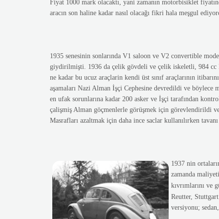
Fiyat 1000 mark olacaktı, yani zamanın motorbisiklet fiyatın
aracın son haline kadar nasıl olacağı fikri hala meşgul ediyor
1935 senesinin sonlarında V1 saloon ve V2 convertible modell
giydirilmişti. 1936 da çelik gövdeli ve çelik iskeletli, 984 c
ne kadar bu ucuz araçlarin kendi üst sınıf araçlarının itibarın
aşamaları Nazi Alman İşçi Cephesine devredildi ve böylece mal
en ufak sorunlarına kadar 200 asker ve İşçi tarafından kontr
çalişmiş Alman göçmenlerle görüşmek için görevlendirildi ve 
Masrafları azaltmak için daha ince saclar kullanılırken tava
1937 nin ortalar
zamanda maliyeti
kıvrımlarını ve g
Reutter, Stuttgar
versiyonu; sedan,