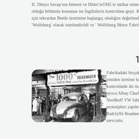
II. Dünya Savaşı'nın bitmesi ve Hitler'in1945 te intihar etme
olduğu bölümün komutası ise İngilizlerin kontrolüne geçti. Kr
için tekrardan Beetle üretimine başlangıç olaslığını değerlen
'Wolfsburg' olarak isimlendirildi ve ' Wolfsburg Motor Fabri
1
Fabrikadaki birçok
yeniden üretime b
kontrolünde iki öze
ayrıca Albay Charl
Nordhoff VW fabrik
prototipleri yapılm
Radclyffe Roadster
mevcuttu.