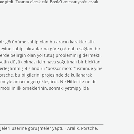
time girdi. Tasarım olarak eski Beetle'i anımsatıyordu ancak
bir görünüme sahip olan bu aracın karakteristik
yüzeyine sahip, akranlarına göre çok daha sağlam bir
erde belirgin olan yol tutuş problemini gidermekti.
yetin düşük olması için hava soğutmalı bir blok’tan
erleştirilmiş 4 silindirli “boksör motor” isminde yine
orsche, bu bilgilerini projesinde de kullanarak
emeyle amacını gerçekleştirdi. Ne Hitler ile ne de
obilin ilk örneklerinin, sonraki yetmiş yılda
jeleri üzerine görüşmeler yaptı. - Aralık. Porsche,