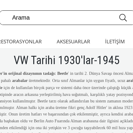
RESTORASYONLAR
AKSESUARLAR
İLETİŞİM
VW Tarihi 1930'lar-1945
er'in orijinal dizaynının taslağı:
Beetle
' in tarihi 2. Dünya Savaşı öncesi Alm
 pahalı
arabalar
üretmektedir. Orta sınıf Almanlar için uygun fiyatlı, ucuz
ara
le
için de kullanılan birçok parça ve sistemi daha önce üzerinde çalıştığı küçük 
tipinde aracın arkasına yerleştirilmiş hava soğutmalı, karşılıklı yatay pozisyon
nsiyon kullanılmıştır. Beetle tarzı olarak adlandırılan bu sistem zamanın moder
nılmıştır. Alman halkı için araba üretme fikri genç Adolf Hitler' in aklına 192
ştir. Onun üretim hatları ve başarısından çok etkilenmiştir, ayrıca kendisi ara
da başbakan oldu ve Berlin Auto Fuarında Alman arabasına dair ilgisini açikladı
inden etkilendiği için ona iki yetişkin ve 3 çocuğu taşıyabilecek 60 mil hıza ya