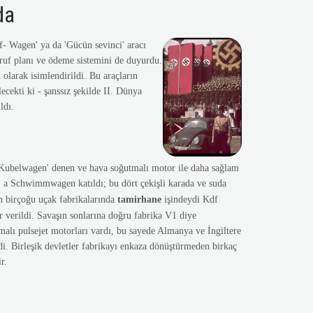
da
f- Wagen' ya da 'Gücün sevinci' aracı
arruf planı ve ödeme sistemini de duyurdu.
olarak isimlendirildi. Bu araçların
ecekti ki - şanssız şekilde II. Dünya
ldı.
 'Kubelwagen' denen ve hava soğutmalı motor ile daha sağlam
n' a Schwimmwagen katıldı; bu dört çekişli karada ve suda
rın birçoğu uçak fabrikalarında
tamirhane
işindeydi Kdf
 verildi. Savaşın sonlarına doğru fabrika V1 diye
malı pulsejet motorları vardı, bu sayede Almanya ve İngiltere
ldi. Birleşik devletler fabrikayı enkaza dönüştürmeden birkaç
r.