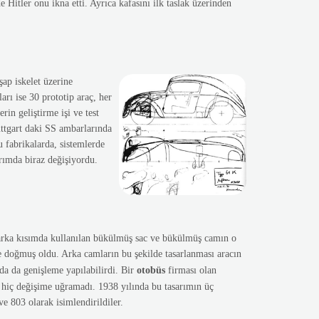
Hitler onu ikna etti. Ayrıca kafasını ilk taslak üzerinden
ap iskelet üzerine
arı ise 30 prototip araç, her
rin geliştirme işi ve test
uttgart daki SS ambarlarında
 fabrikalarda, sistemlerde
rımda biraz değişiyordu.
 arka kısımda kullanılan bükülmüş sac ve bükülmüş camın o
 doğmuş oldu. Arka camların bu şekilde tasarlanması aracın
da da genişleme yapılabilirdi. Bir
otobüs
firması olan
e hiç değişime uğramadı. 1938 yılında bu tasarımın üç
e 803 olarak isimlendirildiler.