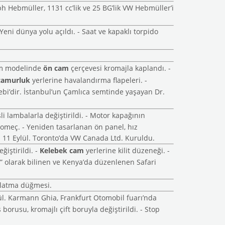
ph Hebmüller, 1131 cc’lik ve 25 BG’lik VW Hebmüller’i
Yeni dünya yolu açıldı. - Saat ve kapaklı torpido
tım modelinde
ön cam
çerçevesi kromajla kaplandı. -
çamurluk
yerlerine havalandırma flapeleri. -
elebi’dir. İstanbul’un Çamlıca semtinde yaşayan Dr.
nsli lambalarla değiştirildi. - Motor kapağının
kromeç. - Yeniden tasarlanan ön panel, hız
. - 11 Eylül. Toronto’da VW Canada Ltd. Kuruldu.
iştirildi. -
Kelebek cam
yerlerine kilit düzeneği. -
i” olarak bilinen ve Kenya’da düzenlenen Safari
ınlatma düğmesi.
lül. Karmann Ghia, Frankfurt Otomobil fuarı’nda
borusu, kromajlı çift boruyla değiştirildi. - Stop