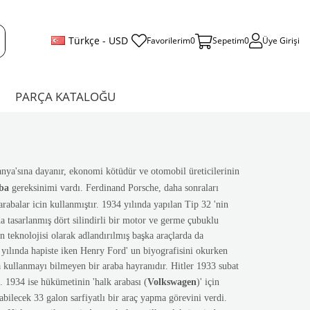
Türkçe - USD
Favorilerim
0
Sepetim
0
Üye Girişi
PARÇA KATALOĞU
anya'sına dayanır, ekonomi kötüdür ve otomobil üreticilerinin
ba
gereksinimi vardı. Ferdinand Porsche, daha sonraları
arabalar icin kullanmıştır. 1934 yılında yapılan Tip 32 'nin
da tasarlanmış dört silindirli bir motor ve germe çubuklu
n teknolojisi olarak adlandırılmış başka araçlarda da
3 yılında hapiste iken Henry Ford' un biyografisini okurken
ba kullanmayı bilmeyen bir araba hayranıdır. Hitler 1933 subat
. 1934 ise hükümetinin 'halk arabası (
Volkswagen
)' için
pabilecek 33 galon sarfiyatlı bir araç yapma görevini verdi.