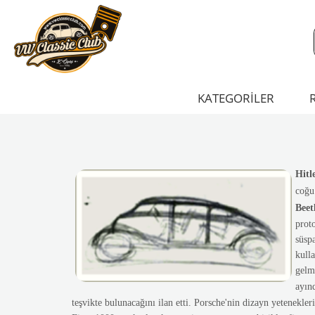
KATEGORİLER
Hitl
coğu
Beet
proto
süspa
kulla
gelmi
ayın
teşvikte bulunacağını ilan etti. Porsche'nin dizayn yetenekler