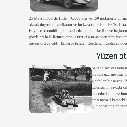
26 Mayıs 1938 de Hitler 70.000 kişi ve 150 muhabirle bir naz
olarak duyurdu, fabrikanın ve bu kasabanın ismi ise 'Kdf-stad
Böylece otomobil için insanlardan paralar kesilmeye başlanmı
gövdeleri hala Reutter otobüs üreticisi tarafından üretilmekt
Savaşı ortaya çıktı. Binlerce kişiden Beetle için toplanan öd
Yüzen ot
Savaşın hız kazanması
bir şasi üzerine otur
gidebilen bir araçtı. 
fabrikasını, savaşta 
adlandırılan 'buzz bo
arası menzil katedebil
gün öncesinde bu fabr