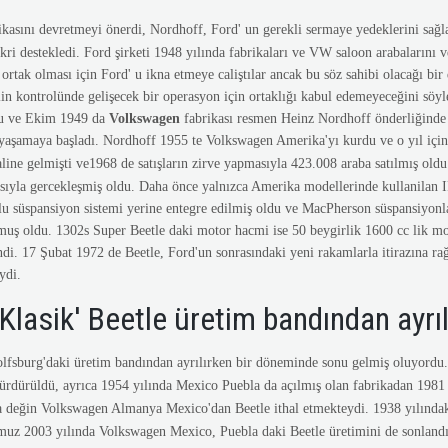
kasını devretmeyi önerdi, Nordhoff, Ford' un gerekli sermaye yedeklerini sağl
kri destekledi. Ford şirketi 1948 yılında fabrikaları ve VW saloon arabalarını v
rtak olması için Ford' u ikna etmeye caliştılar ancak bu söz sahibi olacağı bir
in kontrolünde gelişecek bir operasyon için ortaklığı kabul edemeyeceğini söy
 ve Ekim 1949 da
Volkswagen
fabrikası resmen Heinz Nordhoff önderliğinde
vil yaşamaya başladı. Nordhoff 1955 te Volkswagen Amerika'yı kurdu ve o yıl içi
aline gelmişti ve1968 de satışların zirve yapmasıyla 423.008 araba satılmış old
sıyla gercekleşmiş oldu. Daha önce yalnızca Amerika modellerinde kullanilan I
lu süspansiyon sistemi yerine entegre edilmiş oldu ve MacPherson süspansiyonla
muş oldu. 1302s Super Beetle daki motor hacmi ise 50 beygirlik 1600 cc lik moto
ndi. 17 Şubat 1972 de Beetle, Ford'un sonrasındaki yeni rakamlarla itirazına r
ydi.
Klasik' Beetle üretim bandından ayrı
fsburg'daki üretim bandından ayrılırken bir döneminde sonu gelmiş oluyordu. 
sürdürüldü, ayrıca 1954 yılında Mexico Puebla da açılmış olan fabrikadan 1981
a değin Volkswagen Almanya Mexico'dan Beetle ithal etmekteydi. 1938 yılındaki
muz 2003 yılında Volkswagen Mexico, Puebla daki Beetle üretimini de sonlandı