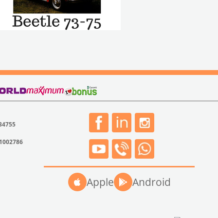
 34755
31002786
Apple
Android