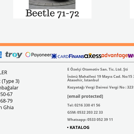
E Özelçi Otomotiv San. Tic. Ltd. Şti
LER
İnönü Mahallesi 19 Mayıs Cad. No:15
Atasehir, Istanbul
 (Type 3)
mbağalar
Kozyatağı Vergi Dairesi Vergi No : 32
 50-67
[email protected]
 68-79
Tel: 0216 330 41 56
n Ghia
GSM: 0532 203 22 33
Whatsapp: 0533 052 39 11
• KATALOG