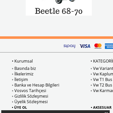
• Kurumsal
• KATEGORİ
◦ Basında biz
◦ Vw Variant
◦ İlkelerimiz
◦ Vw Kaplu
◦ İletişim
◦ Vw T1 Bus
◦ Banka ve Hesap Bilgileri
◦ Vw T2 Bus
◦ Vosvos Tarihçesi
◦ Vw Karma
◦ Gizlilik Sözleşmesi
◦ Üyelik Sözleşmesi
• ÜYE OL
• AKSESUAR