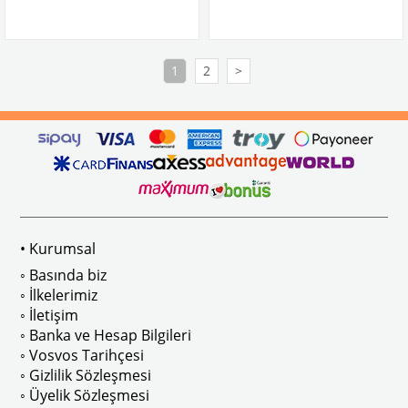
1968-1979 Yılları Arasındaki T2 Modelleri İle Uyumludur
1200-1300-1302-1303 Kaplumbağa Mod
T2 A ve T2 B Modelleri İle Uyumludur
1
2
>
1968-1979 Yılları Arasındaki T2 Model
1950-1972 Yılları Arasındaki Karmann Ghia Modelleri İle Uyumludur
T2 A ve T2 B Modelleri İle Uyumludur
1962-1972 Yılları Arasındaki Variant Modelleri İle Uyumludur
1950-1972 Yılları Arasındaki Karmann
1962-1972 Yılları Arasındaki Variant 
• Kurumsal
◦ Basında biz
◦ İlkelerimiz
◦ İletişim
VWC Parça No: 
3-3491 
OEM Parça N
◦ Banka ve Hesap Bilgileri
◦ Vosvos Tarihçesi
◦ Gizlilik Sözleşmesi
◦ Üyelik Sözleşmesi