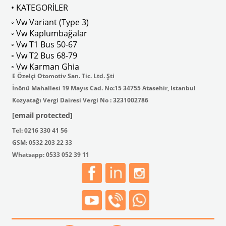
• KATEGORİLER
◦ Vw Variant (Type 3)
◦ Vw Kaplumbağalar
◦ Vw T1 Bus 50-67
◦ Vw T2 Bus 68-79
◦ Vw Karman Ghia
E Özelçi Otomotiv San. Tic. Ltd. Şti
İnönü Mahallesi 19 Mayıs Cad. No:15 34755 Atasehir, Istanbul
Kozyatağı Vergi Dairesi Vergi No : 3231002786
[email protected]
Tel: 0216 330 41 56
GSM: 0532 203 22 33
Whatsapp: 0533 052 39 11