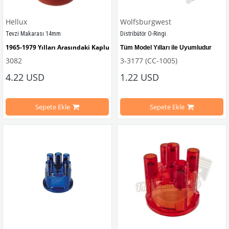
Hellux
Wolfsburgwest
Tevzi Makarası 14mm
Distribütör O-Ringi
1965-1979 Yılları Arasındaki Kaplumbağa Modelleri İle Uyumludur
Tüm Model Yılları ile Uyumludur
VWCC Parça No : 
3-3706
   OEM Parça No : 
AC905001  
3082
3-3177 (CC-1005)
4.22 USD
1.22 USD
VWC Parça No: 
3-3177  
OEM Parça N
Sepete Ekle
Sepete Ekle