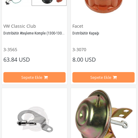
VW Classic Club
Facet
Distribütör Ateşleme Komple (1300-1302-1303-T2)
Distribütör Kapağı
1968-1979 Yılları Arasındaki Kaplumbağa Modelleri İle Uyumludur
3-3565
3-3070
1961-1979 Yılları Arasındaki Kaplu
63.84 USD
8.00 USD
1300-1302-1303 Kaplumbağa Modelleri İle Uyumludur
1200-1300-1302-1303 Kaplumbağa M
Sepete Ekle
Sepete Ekle
1968-1979 Yılları Arasındaki T2 Modelleri İle Uyumludur
1960-1967 Yılları Arasındaki T1 Mod
T2 A ve T2 B Kasa İle Uyumludur
1968-1979 Yılları Arasındaki T2 Mod
1600 Motor Tüm Modellerle Uyumludur.
T2 A ve T2 B Kasa İle Uyumludur
1950-1979 Yılları Arasındaki Karma