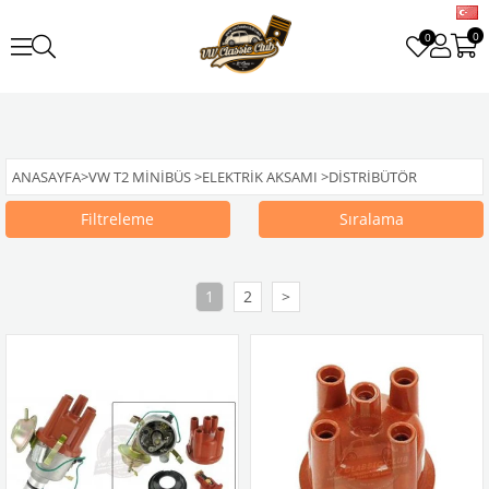
0
0
ANASAYFA
>
VW T2 MINIBÜS
>
ELEKTRIK AKSAMI
>
DISTRIBÜTÖR
Filtreleme
Sıralama
1
2
>