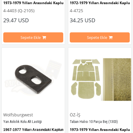
1973-1979 Yılları Arasındaki Kaplumbağa Modelleri İle Uyumludur
1972-1979 Yılları Arasındaki Kaplu
4-4403 (Q-2105)
4-4725
1303 Kaplumbağa Modelleri İle Uyumludur
1302-1303 Kaplumbağa Modelleri İ
29.47 USD
34.25 USD
Sepete Ekle
Sepete Ekle
VWCC Parça No : 
4-4403
  OEM Parça No : 
411877209
Wolfsburgwest
ÖZ-İŞ
Yan Askılık Kolu Alt Lastiği
Taban Halısı 10 Parça Bej (1303)
1973-1979 Yılları Arasındaki Kaplu
1967-1977 Yılları Arasındaki Kaplumbağa Modelleri ile U
yumludur.