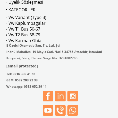
◦ Üyelik Sözleşmesi
• KATEGORİLER
◦ Vw Variant (Type 3)
◦ Vw Kaplumbağalar
◦ Vw T1 Bus 50-67
◦ Vw T2 Bus 68-79
◦ Vw Karman Ghia
E Özelçi Otomotiv San. Tic. Ltd. Şti
İnönü Mahallesi 19 Mayıs Cad. No:15 34755 Atasehir, Istanbul
Kozyatağı Vergi Dairesi Vergi No : 3231002786
[email protected]
Tel: 0216 330 41 56
GSM: 0532 203 22 33
Whatsapp: 0533 052 39 11