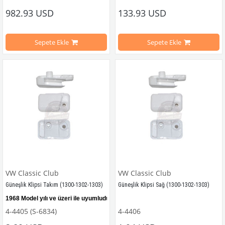
1303 Cabrio Modelleri İle Uyumludur
1300-1302-1303 Kaplumbağa Modell
982.93 USD
133.93 USD
VWCC Parça No : 4-4643 OEM Parça 
Sepete Ekle
Sepete Ekle
VWCC Parça No : 25-2848  OEM Parça No : 151871035L
VW Classic Club
VW Classic Club
Güneşlik Klipsi Takım (1300-1302-1303)
Güneşlik Klipsi Sağ (1300-1302-1303)
1968 Model yılı ve üzeri 
ile uyumludur.
1968 Model yılı ve üzeri 
ile uyumludur
4-4405 (S-6834)
4-4406