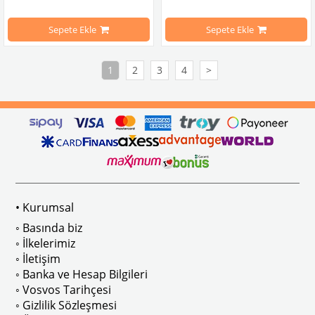
1200, 1300 ve 1200 STD Kaplumbağa
Sepete Ekle
Sepete Ekle
1302 ve 1303 ile uyumlu değildir
1
2
3
4
>
VWCC Parça No : 
4-4454
  OEM Parça 
VWC Parça No: 4-4407 OEM Parça No: 133857561
• Kurumsal
◦ Basında biz
◦ İlkelerimiz
◦ İletişim
◦ Banka ve Hesap Bilgileri
◦ Vosvos Tarihçesi
◦ Gizlilik Sözleşmesi