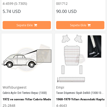
4-4599 (S-7305)
001712
1303 Kaplumbağa Modelleri İle Uy
5.74 USD
90.00 USD
VWC Parça No: 4-4599  OEM Parça No: 113857639A
Sepete Ekle
Sepete Ekle
VWCC Parça No :  OEM Parça No : VW50900055
Wolfsburgwest
Empi
Tavan Döşemesi Siyah Delikli (1300-1302-1303)
Cabrio Açılır Üst Tentesi Beyaz (1303)
1972 ve sonrası Yıllar Cabrio Modelleri İle Uyumludur
1968-1979 Yılları Arasındaki Kaplu
25-2848
4-4643