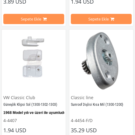
3.89 USD
1.94 USD
VWC Parça No: 
4-4406 
OEM Parça No
VWC Parça No: 
4-4405
OEM Parça No:
133857561
Sepete Ekle
Sepete Ekle
VW Classic Club
Classic line
Güneşlik Klipsi Sol (1300-1302-1303)
Sunroof Dişlisi Kısa Mil (1300-1200)
1968 Model yılı ve üzeri 
ile uyumludur.
4-4407
4-4454-F/D
1968-1975 Yılları Arasındaki Kaplu
1.94 USD
35.29 USD