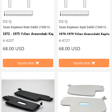
ÖZ-İŞ
ÖZ-İŞ
Tavan Döşemesi Krem Delikli (1300-1302-1303)
Tavan Döşemesi Siyah Delikli (1300-1302-1303)
1970-1979 Yılları Arasındaki Kaplu
1972 - 1975 Yılları Arasındaki Kaplumbağa Modelleri ile Uyumludur
4-4207
4-4727
1300-1302-1303 Kaplumbağa Modell
1300-1302-1303 Kaplumbağa Modelleri ile Uyumludur
68.00 USD
68.00 USD
Sepete Ekle
Sepete Ekle
VWCC Parça No: 
4207  OEM Parça No: 323863950
VWCC Parça No : 4-4727 OEM Parça 