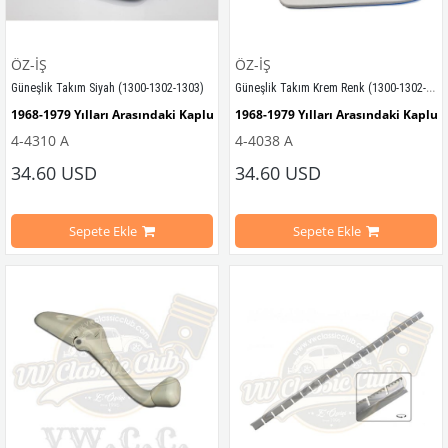
ÖZ-İŞ
ÖZ-İŞ
Güneşlik Takım Krem Renk (1300-1302-1303)
Güneşlik Takım Siyah (1300-1302-1303)
1968-1979 Yılları Arasındaki Kaplumbağa Modelleri İle Uyumludur
1968-1979 Yılları Arasındaki Kaplu
4-4310 A
4-4038 A
1300-1302-1303 Kaplumbağa Modelleri İle Uyumludur
1300-1302-1303 Kaplumbağa Modell
34.60 USD
34.60 USD
VW Classic Club Güneşlik Takımı Siyah, Volkswagen klasik araçların iç mekân konfo
Sepete Ekle
Sepete Ekle
Siyah renk tasarımı sayesinde aracın iç tavan ve kapı döşemeleriyle uyumlu, sa
VWCC Parça No : 
4-4038
  , OEM Parça
Öne çıkan özellikler:
Klasik Volkswagen modelleri ile uyumlu güneşlik takımı