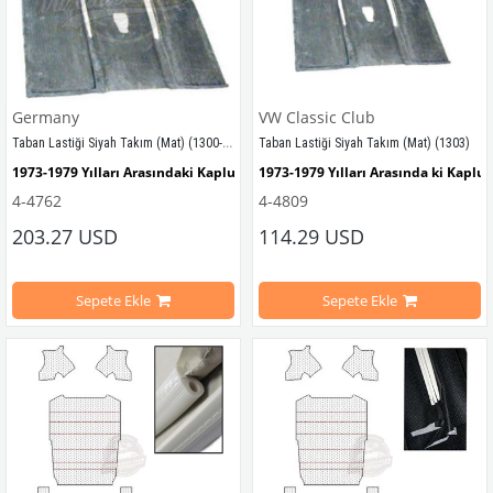
Germany
VW Classic Club
Taban Lastiği Siyah Takım (Mat) (1300-1302-1303)
Taban Lastiği Siyah Takım (Mat) (1303)
1973-1979 Yılları Arasındaki Kaplumbağa Modelleri İle Uyumludur
1973-1979 Yılları Arasında ki Kapl
4-4762
4-4809
1300-1302-1303
 Kaplumbağa Modelleri İle Uyumludur
1300-1302-1303 Modeller ile Uyuml
203.27 USD
114.29 USD
Orjinal Germany Ürünüdür
Sepete Ekle
Sepete Ekle
VWCC Parça No: 4-4809 OEM Parça 
VWCC Parça No : 4-4762 OEM Parça No : -113 863 703