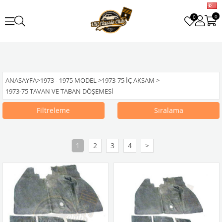
0
0
ANASAYFA
>
1973 - 1975 MODEL
>
1973-75 İÇ AKSAM
>
1973-75 TAVAN VE TABAN DÖŞEMESI
Filtreleme
Sıralama
1
2
3
4
>