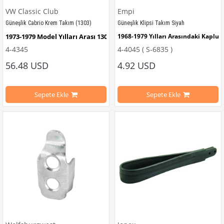
VW Classic Club
Empi
Güneşlik Cabrio Krem Takım (1303)
Güneşlik Klipsi Takım Siyah
1973-1979 Model Yılları Arası 1303 Cabrio Modeller İle Uyumludur
1968-1979 Yılları Arasındaki Kaplu
4-4345
4-4045 ( S-6835 )
1300-1302-1303 Kaplumbağa Modell
1973-1979 Model Yılları Arası 1303 Convertible Modeller İle Uyumlud
56.48 USD
4.92 USD
1968-1974 Yılları Arasındaki Karma
Sepete Ekle
Sepete Ekle
VWCC Parça No: 4-4345
1968-1972 Yılları Arasındaki Varian
VWCC Parça No : 
4-4045
  OEM Parça 