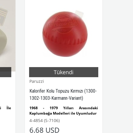
Tükendi
Paruzzi
Kalorifer Kolu Topuzu Kırmızı (1300-
1302-1303-Karmann-Variant)
i İle
1968 - 1979 Yılları Arasındaki
Kaplumbağa Modelleri ile Uyumludur
sında
1300 - 1302 - 1303 - STD Kaplumbağa
4-4854 (S-7106)
Modelleri ile Uyumludur
6.68 USD