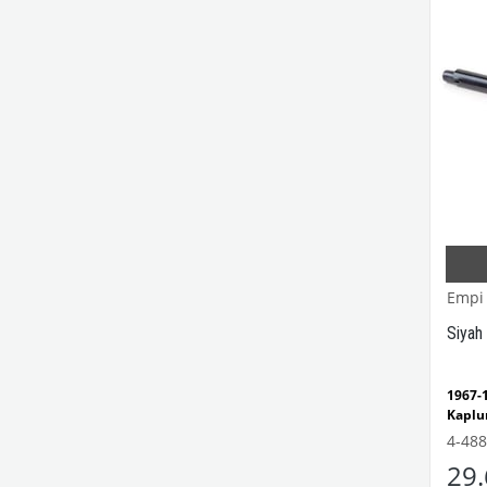
Empi
Siyah
1967
Kaplu
1300
4-488
Modell
29
NOT:S