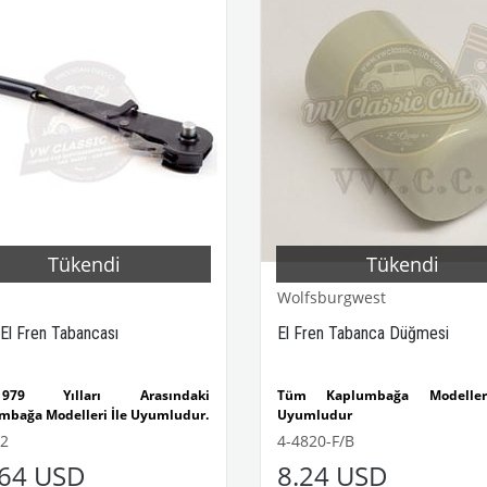
Tükendi
Tükendi
Wolfsburgwest
 El Fren Tabancası
El Fren Tabanca Düğmesi
-1979 Yılları Arasındaki
Tüm Kaplumbağa Modeller
mbağa Modelleri İle Uyumludur.
Uyumludur
-1302-1303 Kaplumbağa
1950 - 1967 Yılları Ara
2
4-4820-F/B
eri İle Uyumludur.
ki T1 Modelleri İle Uyumludur
.64 USD
8.24 USD
İYAH RENKTEDİR.
El Fren Tabanca Düğmesi