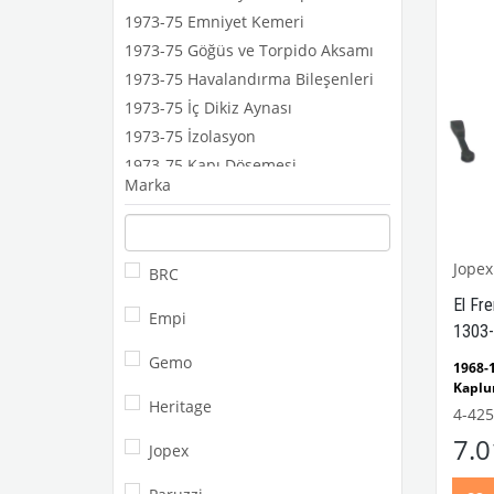
1973-75 Emniyet Kemeri
1973-75 Göğüs ve Torpido Aksamı
1973-75 Havalandırma Bileşenleri
1973-75 İç Dikiz Aynası
1973-75 İzolasyon
1973-75 Kapı Döşemesi
Marka
1973-75 Koltuk Döşemesi
1973-75 Pedallar ve Aparatları
1973-75 Tavan ve Taban Döşemesi
Jopex
BRC
1973-75 Tesisat Kapağı ve Parçaları
El Fre
1973-75 Vites Kolu ve Topuzları
Empi
1303-
1973-75 Diğer
Gemo
1968
Kaplu
Heritage
1300
4-425
Modell
7.
1950-
Jopex
Ghia M
1962-