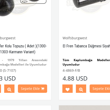
sburgwest
Wolfsburgwest
ifer Kolu Topuzu ( Adet )(1300-
El Fren Tabanca Düğmesi Siya
1303-Karmann-Variant)
 - 1979 Yılları Arasındaki
Tüm Kaplumbağa Modeller
mbağa Modelleri ile Uyumludur
Uyumludur
- 1302 - 1303 - STD Kaplumbağa
1950 - 1967 Yılları Ara
0 (S-7107)
4-4869-F/B
leri ile Uyumludur
ki T1 Modelleri İle Uyumludur
13 USD
4.88 USD
larak satılır
El Fren Tabanca Düğmesi Siyah
VWCC Parça No : 4-4869 OEM Pa
 Parça No:
4-4440
OEM Parça
: 113711333B01C
Sepete Ekle
Sepete Ekl
31711741B