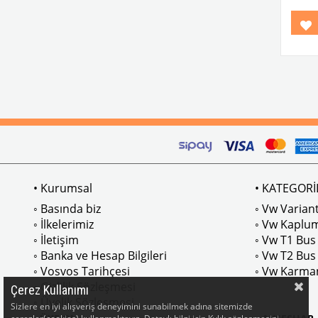
VWC 
No: 
11379
• Kurumsal
• KATEGORİ
◦ Basında biz
◦ Vw Variant
◦ İlkelerimiz
◦ Vw Kaplu
◦ İletişim
◦ Vw T1 Bus
◦ Banka ve Hesap Bilgileri
◦ Vw T2 Bus
◦ Vosvos Tarihçesi
◦ Vw Karma
◦ Gizlilik Sözleşmesi
Çerez Kullanımı
◦ Üyelik Sözleşmesi
Sizlere en iyi alışveriş deneyimini sunabilmek adına sitemizde