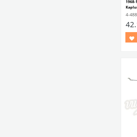
1968
Kaplu
1968-
4-488
Ghia 
42
1300
Modell
VWC 
No: 1
No.81