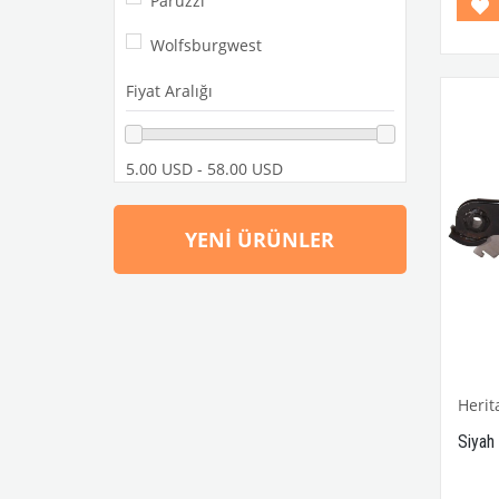
Paruzzi
Modell
Wolfsburgwest
VWCC 
No
Fiyat Aralığı
No.81
5.00 USD - 58.00 USD
YENI ÜRÜNLER
Herit
Siyah