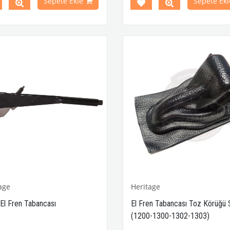
Sepete Ekle
Sepete Ekl
eri İle Uyumludur.
VWCC Parça No : 3-3432 OEM Pa
: 311863341A / 00-9952-B
Parça No:
4-
4251
OEM Parça
:
311711327A
JP Group
72600200
age
Heritage
 El Fren Tabancası
El Fren Tabancası Toz Körüğü 
(1200-1300-1302-1303)