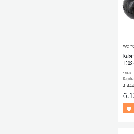
Wolf
Kalor
1302-
1968
Kaplu
1300 
4-444
Model
6.
Adet o
VWCC
No:
1