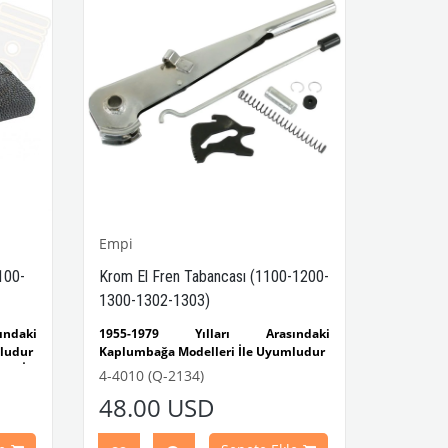
Empi
100-
Krom El Fren Tabancası (1100-1200-
1300-1302-1303)
ndaki
1955-1979 Yılları Arasındaki
ludur
Kaplumbağa Modelleri İle Uyumludur
ri İle
1100-1200-1300-1302-1303
4-4010 (Q-2134)
Kaplumbağa Modelleri İle Uyumludur
48.00 USD
armann
1956-1974 Yılları Arasındaki Karmann
Ghia Modelleri İle Uyumludur
1962-1974 Yılları Arasındaki Variant