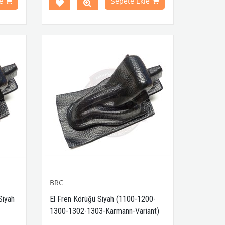
e
Sepete Ekle
rça No
Type 3 Modelleri İle Uyumludur
VWCC Parça No : 4-4010 OEM Parça No
: 113798305CH 113798305 00-4549-0 JP
Group No.8172500618
BRC
Siyah
El Fren Körüğü Siyah (1100-1200-
1300-1302-1303-Karmann-Variant)