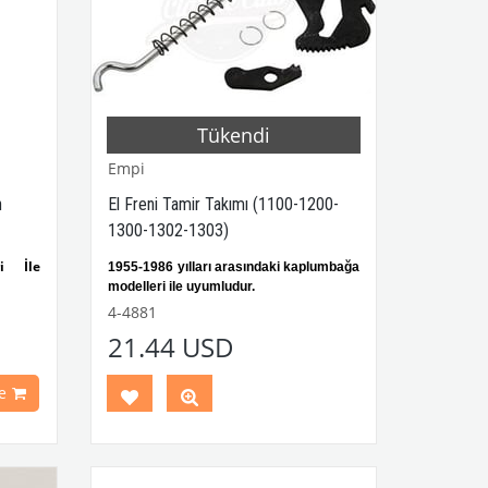
Tükendi
Empi
h
El Freni Tamir Takımı (1100-1200-
1300-1302-1303)
i İle
1955-1986 yılları arasındaki kaplumbağa
modelleri ile uyumludur.
sında
1955-1974 model yılları arasındaki
4-4881
Karmann Ghia modelleri ile
21.44 USD
uyumludur.
rça No
VWC Parça No:
4-4881
OEM Parça
No:
00-4547-0
e