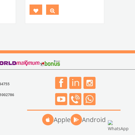
rça No
VWCC Parça No:
4-4854
OEM Parça
No:
131-711-741/A
 34755
31002786
Apple
Android