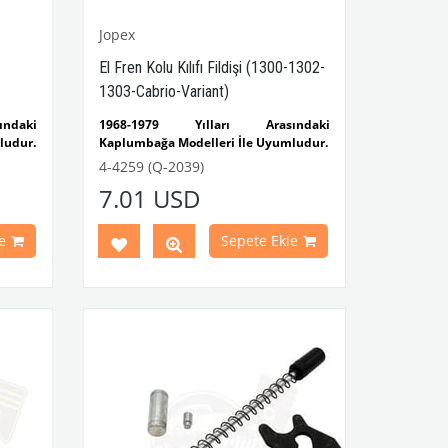
Jopex
El Fren Kolu Kılıfı Fildişi (1300-1302-
1303-Cabrio-Variant)
ndaki
1968-1979 Yılları Arasındaki
ludur.
Kaplumbağa Modelleri İle Uyumludur.
.
1300-1302-1303 Kaplumbağa
4-4259 (Q-2039)
Karmann
Modelleri İle Uyumludur.
7.01 USD
1950-1979 Yılları Arasındaki Karmann
Ghia Modelleri İle Uyumludur.
MO NO.
1962-1974 Yılları Arasındaki Variant
e
Sepete Ekle
3
Modelleri İle Uyumludur.
ya’da
ktadır.
VWCC Parça No :4-4259 OEM Parça No
: 311721327A JP Group No.8172600300