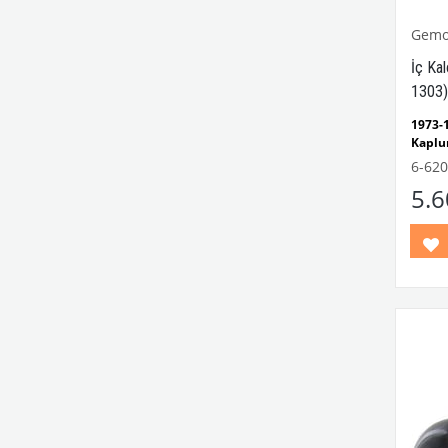
Gem
İç Ka
1303)
1973
Kap
Uyum
6-620
1303
5.
Uyum
1966-
Uyum
1973-
Uyum
1966-
Uyum
Kalori
VWCC 
No: 1