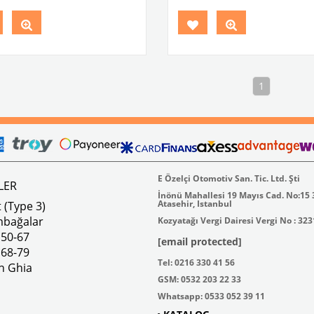
Parça No: 4-4882 OEM Parça
VWCC Parça No : 4-4820 OEM Pa
113798305- 113798305/A-
: 113711333BGY
8305CH
1
E Özelçi Otomotiv San. Tic. Ltd. Şti
LER
İnönü Mahallesi 19 Mayıs Cad. No:15
Atasehir, Istanbul
 (Type 3)
mbağalar
Kozyatağı Vergi Dairesi Vergi No : 32
 50-67
[email protected]
 68-79
Tel: 0216 330 41 56
n Ghia
GSM: 0532 203 22 33
Whatsapp: 0533 052 39 11