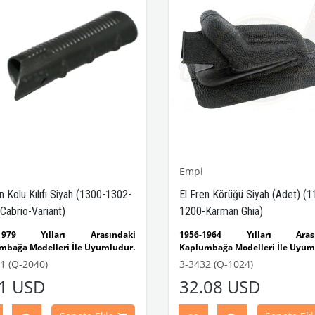
Empi
n Kolu Kılıfı Siyah (1300-1302-
El Fren Körüğü Siyah (Adet) (1
Cabrio-Variant)
1200-Karman Ghia)
-1979 Yılları Arasındaki
1956-1964 Yılları Arası
mbağa Modelleri İle Uyumludur.
Kaplumbağa Modelleri İle Uyum
-1302-1303 Kaplumbağa
1100-1200 Kaplumbağa Modelle
1 (Q-2040)
3-3432 (Q-1024)
eri İle Uyumludur.
Uyumludur
01 USD
32.08 USD
1979 Yılları Arasındaki Karmann
1956-1964 Yılları Arasındaki K
odelleri İle Uyumludur.
Ghia Modelleri İle Uyumludur
1974 Yılları Arasındaki Variant