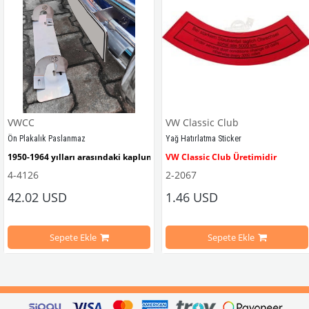
VWCC
VW Classic Club
Ön Plakalık Paslanmaz
Yağ Hatırlatma Sticker
1950-1964 yılları arasındaki kaplumbağa modelleri ile uyumludur. 
VW Classic Club Üretimidir
4-4126
2-2067
42.02 USD
1.46 USD
mbağa Modelleri İle Uyumludur
VW logolu 2 adet ayak ve 1 adet düz plakalıktan oluşmaktadır.
1955-1979 Yılları Arasındaki Kapl
Sepete Ekle
Sepete Ekle
arını daha etkili şekilde kontrol etmek için tasarlanmış özel bir iç trim setidir. 
ri İle Uyumludur
Paslanmaz malzemeden üretilmiştir.
1100-1200-1300-1302-1303 Kaplum
ikler, sürüş esnasında doğrudan gelen güneş ışığını keserek görüş konforunu artı
n Ghia Modelleri İle Uyumludur
VWC Parça No: 4-4126
1960-1967 Yılları Arasındaki T1 Mo