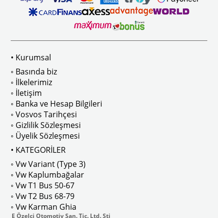
 Modelleri İle Uyumludur
1968-1979 Yılları Arasındaki T2 Mo
• Kurumsal
 
T2 A ve T2 B Kasa İle Uyumludur
◦ Basında biz
◦ İlkelerimiz
◦ İletişim
◦ Banka ve Hesap Bilgileri
No : AC711500 / 80500
VWCC Parça No : 2-2067 OEM Parça 
◦ Vosvos Tarihçesi
◦ Gizlilik Sözleşmesi
◦ Üyelik Sözleşmesi
• KATEGORİLER
◦ Vw Variant (Type 3)
ak isteyenler için tercih edilir.
◦ Vw Kaplumbağalar
◦ Vw T1 Bus 50-67
◦ Vw T2 Bus 68-79
◦ Vw Karman Ghia
E Özelçi Otomotiv San. Tic. Ltd. Şti