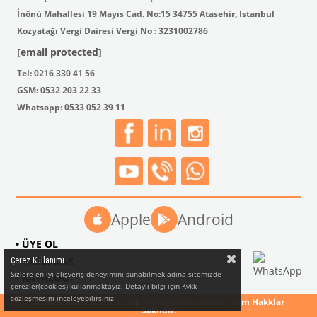
İnönü Mahallesi 19 Mayıs Cad. No:15 34755 Atasehir, Istanbul
Kozyatağı Vergi Dairesi Vergi No : 3231002786
[email protected]
Tel: 0216 330 41 56
GSM: 0532 203 22 33
Whatsapp: 0533 052 39 11
Apple
Android
• ÜYE OL
• AKSESUAR
Çerez Kullanımı
Sizlere en iyi alışveriş deneyimini sunabilmek adına sitemizde
• KATALOG
çerezler(cookies) kullanmaktayız. Detaylı bilgi için Kvkk
sözleşmesini inceleyebilirsiniz.
© 2024 VW CLASSIC CLUB "vwclassicclub.com" Tüm Hakklar
Saklıdır.