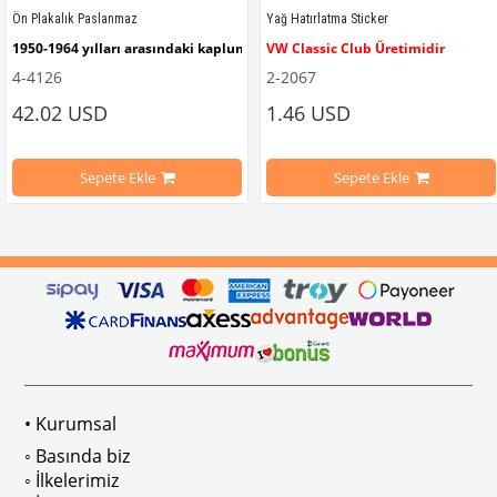
Ön Plakalık Paslanmaz
Yağ Hatırlatma Sticker
1950-1964 yılları arasındaki kaplumbağa modelleri ile uyumludur. 
VW Classic Club Üretimidir
4-4126
2-2067
42.02 USD
1.46 USD
mbağa Modelleri İle Uyumludur
VW logolu 2 adet ayak ve 1 adet düz plakalıktan oluşmaktadır.
1955-1979 Yılları Arasındaki Kapl
Sepete Ekle
Sepete Ekle
arını daha etkili şekilde kontrol etmek için tasarlanmış özel bir iç trim setidir. 
ri İle Uyumludur
Paslanmaz malzemeden üretilmiştir.
1100-1200-1300-1302-1303 Kaplum
ikler, sürüş esnasında doğrudan gelen güneş ışığını keserek görüş konforunu artı
n Ghia Modelleri İle Uyumludur
VWC Parça No: 4-4126
1960-1967 Yılları Arasındaki T1 Mo
 Modelleri İle Uyumludur
1968-1979 Yılları Arasındaki T2 Mo
• Kurumsal
 
T2 A ve T2 B Kasa İle Uyumludur
◦ Basında biz
◦ İlkelerimiz