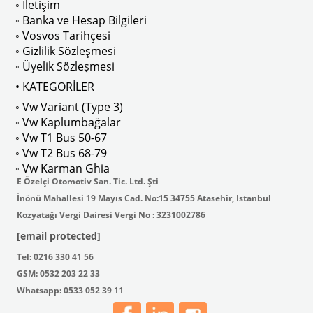
◦ İletişim
◦ Banka ve Hesap Bilgileri
No : AC711500 / 80500
VWCC Parça No : 2-2067 OEM Parça 
◦ Vosvos Tarihçesi
◦ Gizlilik Sözleşmesi
◦ Üyelik Sözleşmesi
• KATEGORİLER
◦ Vw Variant (Type 3)
ak isteyenler için tercih edilir.
◦ Vw Kaplumbağalar
◦ Vw T1 Bus 50-67
◦ Vw T2 Bus 68-79
◦ Vw Karman Ghia
E Özelçi Otomotiv San. Tic. Ltd. Şti
İnönü Mahallesi 19 Mayıs Cad. No:15 34755 Atasehir, Istanbul
Kozyatağı Vergi Dairesi Vergi No : 3231002786
[email protected]
Tel: 0216 330 41 56
GSM: 0532 203 22 33
Whatsapp: 0533 052 39 11