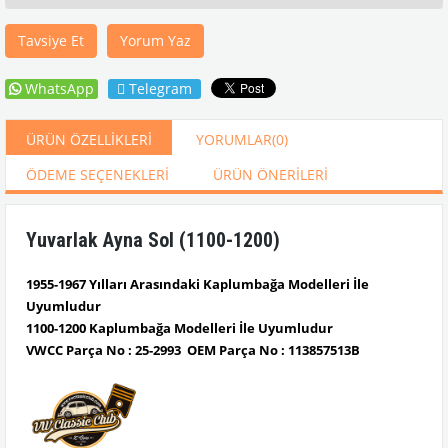
Tavsiye Et
Yorum Yaz
WhatsApp
Telegram
ÜRÜN ÖZELLIKLERI
YORUMLAR
(0)
ÖDEME SEÇENEKLERI
ÜRÜN ÖNERILERI
Yuvarlak Ayna Sol (1100-1200)
1955-1967 Yılları Arasındaki Kaplumbağa Modelleri İle
Uyumludur
1100-1200 Kaplumbağa Modelleri İle Uyumludur
VWCC Parça No :
25-2993
OEM Parça No :
113857513B