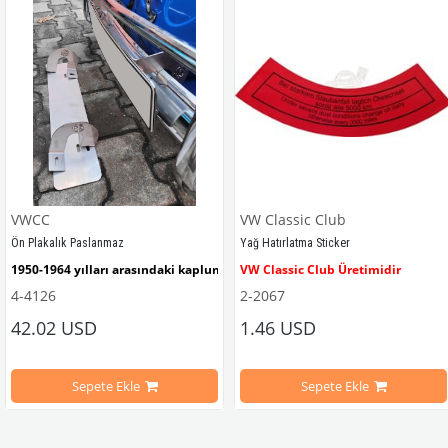
VWCC
VW Classic Club
Ön Plakalık Paslanmaz
Yağ Hatırlatma Sticker
1950-1964 yılları arasındaki kaplumbağa modelleri ile uyumludur. 
VW Classic Club Üretimidir
4-4126
2-2067
42.02 USD
1.46 USD
mbağa Modelleri İle Uyumludur
VW logolu 2 adet ayak ve 1 adet düz plakalıktan oluşmaktadır.
1955-1979 Yılları Arasındaki Kapl
Sepete Ekle
Sepete Ekle
arını daha etkili şekilde kontrol etmek için tasarlanmış özel bir iç trim setidir. 
ri İle Uyumludur
Paslanmaz malzemeden üretilmiştir.
1100-1200-1300-1302-1303 Kaplum