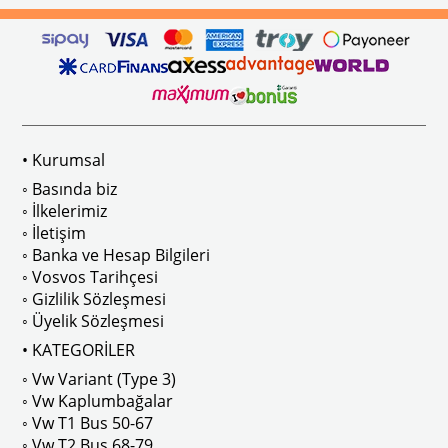
ikler, sürüş esnasında doğrudan gelen güneş ışığını keserek görüş konforunu artı
n Ghia Modelleri İle Uyumludur
VWC Parça No: 4-4126
1960-1967 Yılları Arasındaki T1 Mo
 Modelleri İle Uyumludur
1968-1979 Yılları Arasındaki T2 Mo
• Kurumsal
 
T2 A ve T2 B Kasa İle Uyumludur
◦ Basında biz
◦ İlkelerimiz
◦ İletişim
◦ Banka ve Hesap Bilgileri
No : AC711500 / 80500
VWCC Parça No : 2-2067 OEM Parça 
◦ Vosvos Tarihçesi
◦ Gizlilik Sözleşmesi
◦ Üyelik Sözleşmesi
• KATEGORİLER
◦ Vw Variant (Type 3)
ak isteyenler için tercih edilir.
◦ Vw Kaplumbağalar
◦ Vw T1 Bus 50-67
◦ Vw T2 Bus 68-79