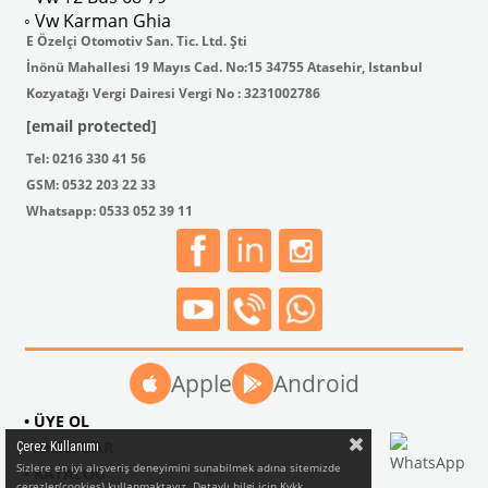
◦ Vw Karman Ghia
E Özelçi Otomotiv San. Tic. Ltd. Şti
İnönü Mahallesi 19 Mayıs Cad. No:15 34755 Atasehir, Istanbul
Kozyatağı Vergi Dairesi Vergi No : 3231002786
[email protected]
Tel: 0216 330 41 56
GSM: 0532 203 22 33
Whatsapp: 0533 052 39 11
Apple
Android
• ÜYE OL
• AKSESUAR
Çerez Kullanımı
Sizlere en iyi alışveriş deneyimini sunabilmek adına sitemizde
• KATALOG
çerezler(cookies) kullanmaktayız. Detaylı bilgi için Kvkk