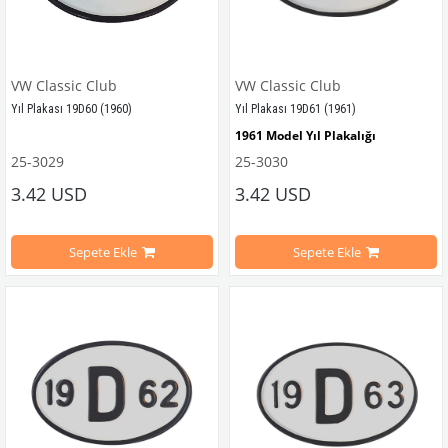
VW Classic Club
VW Classic Club
Yıl Plakası 19D60 (1960)
Yıl Plakası 19D61 (1961)
1961 Model Yıl Plakalığı
25-3029
25-3030
1960 Model Yıl Plakalığı
VWC Parça No: 25-3030
OEM Parça
3.42 USD
3.42 USD
VWC Parça No:
25-3029 
OEM Parça No:
499460
Sepete Ekle
Sepete Ekle