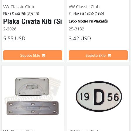
VW Classic Club
VW Classic Club
Plaka Cıvata Kiti (Siyah 8)
Yıl Plakası 19D55 (1955)
Plaka Cıvata Kiti (Siyah 8)
1955 Model Yıl Plakalığı
2-2028
25-3132
1952-1979 Yılları Arasındaki Kaplumbağa Modelleri İle Uyumludur.
5.55 USD
3.42 USD
T1-T2 A-B Kasa ve T3 Minibüs Modelleri İle Uyumludur.
VWC Parça No: 
25-3132  
OEM Parça 
Sepete Ekle
Sepete Ekle
VWCC Parça No: 2-2028  OEM Parça No: 