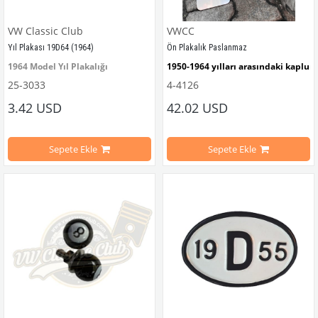
VW Classic Club
VWCC
Yıl Plakası 19D64 (1964)
Ön Plakalık Paslanmaz
1964 Model Yıl Plakalığı
1950-1964 yılları arasındaki kaplu
25-3033
4-4126
VWC Parça No: 25-3033  OEM Parça No: 499464
VW logolu 2 adet ayak ve 1 adet düz
3.42 USD
42.02 USD
Paslanmaz malzemeden üretilmişti
Sepete Ekle
Sepete Ekle
VWC Parça No: 4-4126