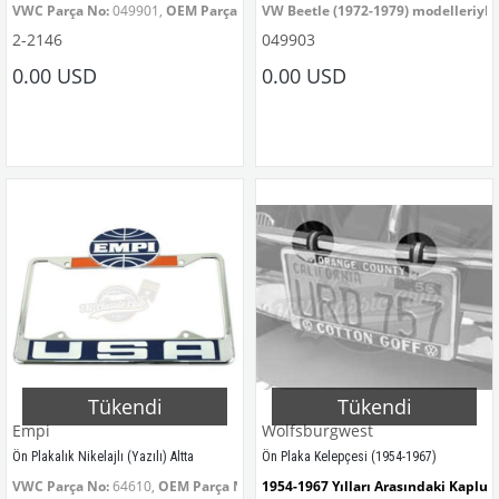
VWC Parça No:
 049901, 
OEM Parça No:
VW Beetle (1972-1979) modelleriyl
 049901
2-2146
049903
VWC Parça No: 049903, OEM Parça N
0.00 USD
0.00 USD
Tükendi
Tükendi
Empi
Wolfsburgwest
Ön Plakalık Nikelajlı (Yazılı) Altta
Ön Plaka Kelepçesi (1954-1967)
VWC Parça No:
 64610, 
OEM Parça No:
 64610
1954-1967 Yılları Arasındaki Kaplu