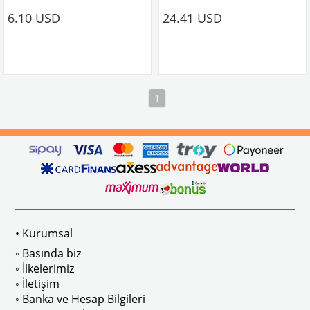
T1-T2 A-B Kasa ve T3 Minibüs Modelleri İle Uyumludur.
VWCC Parça No : 25-2753 OEM Parç
6.10 USD
24.41 USD
VWCC Parça No : 2-2148 OEM Parça No : ZVW17H
1
• Kurumsal
◦ Basında biz
◦ İlkelerimiz
◦ İletişim
◦ Banka ve Hesap Bilgileri