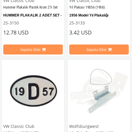
VW Classic Club
VW Classic Club
Hummer Plakalık Plastik Krom 2'li Set
Yıl Plakası 19D56 (1956)
HUMMER PLAKALIK 2 ADET SET - 1 UZUN 1 KARE  
1956 Model Yıl Plakalığı
25-3150
25-3133
12.78 USD
3.42 USD
Tüm model yılları 
ile
 uyumludur.
VWC Parça No: 
25-3133  
OEM Parça 
Sepete Ekle
Sepete Ekle
VWC Parça No: 25-3150
OEM Parça No:
 -
VW Classic Club
Wolfsburgwest