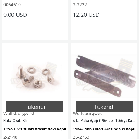
0064610
3-3222
VWCC Parça No : 3-3222 OEM Parça 
0.00 USD
12.20 USD
Tükendi
Tükendi
Wolfsburgwest
Wolfsburgwest
Arka Plaka Ayağı (1964'den 1966'ya Kadar)
Plaka Cıvata Kiti
1952-1979 Yılları Arasımdaki Kaplumbağa Modelleri İle Uyumludur.
1964-1966 Yılları Arasında ki Kaplum
2-2148
25-2753