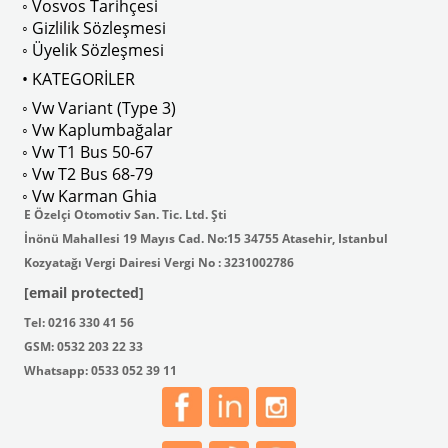
◦ Vosvos Tarihçesi
◦ Gizlilik Sözleşmesi
◦ Üyelik Sözleşmesi
• KATEGORİLER
◦ Vw Variant (Type 3)
◦ Vw Kaplumbağalar
◦ Vw T1 Bus 50-67
◦ Vw T2 Bus 68-79
◦ Vw Karman Ghia
E Özelçi Otomotiv San. Tic. Ltd. Şti
İnönü Mahallesi 19 Mayıs Cad. No:15 34755 Atasehir, Istanbul
Kozyatağı Vergi Dairesi Vergi No : 3231002786
[email protected]
Tel: 0216 330 41 56
GSM: 0532 203 22 33
Whatsapp: 0533 052 39 11