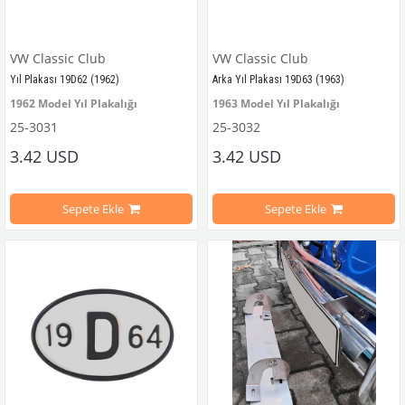
VW Classic Club
VW Classic Club
Yıl Plakası 19D62 (1962)
Arka Yıl Plakası 19D63 (1963)
1962 Model Yıl Plakalığı
1963 Model Yıl Plakalığı
25-3031
25-3032
VWC Part No: 25-3031  OEM Part No: 499462
VWC Parça No: 25-3032  OEM Parça 
3.42 USD
3.42 USD
Sepete Ekle
Sepete Ekle