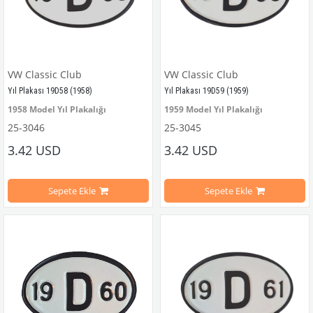
VW Classic Club
VW Classic Club
Yıl Plakası 19D58 (1958)
Yıl Plakası 19D59 (1959)
1958 Model Yıl Plakalığı
1959 Model Yıl Plakalığı
25-3046
25-3045
VWC Parça No:
 25-3046 
OEM Parça No:
VWC Parça No:
499458
 25-3045 
OEM Parça
3.42 USD
3.42 USD
Sepete Ekle
Sepete Ekle