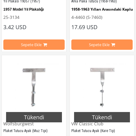
Yıl Plakası 19D57 (1957)
Arka Plaka Tutucu (1958-1963)
1958-1963 Yılları Arasındaki Kaplu
1957 Model Yıl Plakalığı
25-3134
4-4460 (S-7460)
3.42 USD
17.69 USD
VWCC Parça No: 
4-4460
  OEM Parça 
VWC Parça No: 
25-3134  
OEM Parça No:
 499457
Sepete Ekle
Sepete Ekle
Tükendi
Tükendi
Wolfsburgwest
VW Classic Club
Plaket Tutucu Ayak (Muz Tipi)
Plaket Tutucu Ayak (Kare Tip)