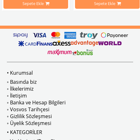
Sepete Ekle
Sepete Ekle
o:
VWC Parça No: 
 499455
25-3133  
OEM Parça No:
 499456
• Kurumsal
◦ Basında biz
◦ İlkelerimiz
◦ İletişim
◦ Banka ve Hesap Bilgileri
◦ Vosvos Tarihçesi
◦ Gizlilik Sözleşmesi
◦ Üyelik Sözleşmesi
• KATEGORİLER