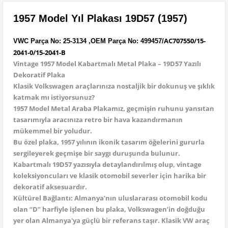
1957 Model Yıl Plakası 19D57 (1957)
AC707550/15-
VWC Parça No:
25-3134 ,
OEM Parça No: 499457/
2041-0/15-2041-B
Vintage 1957 Model Kabartmalı Metal Plaka – 19D57 Yazılı
Dekoratif Plaka
Klasik Volkswagen araçlarınıza nostaljik bir dokunuş ve şıklık
katmak mı istiyorsunuz?
1957 Model Metal Araba Plakamız, geçmişin ruhunu yansıtan
tasarımıyla aracınıza retro bir hava kazandırmanın
mükemmel bir yoludur.
Bu özel plaka, 1957 yılının ikonik tasarım öğelerini gururla
sergileyerek geçmişe bir saygı duruşunda bulunur.
Kabartmalı 19D57 yazısıyla detaylandırılmış olup, vintage
koleksiyoncuları ve klasik otomobil severler için harika bir
dekoratif aksesuardır.
Kültürel Bağlantı: Almanya’nın uluslararası otomobil kodu
olan “D” harfiyle işlenen bu plaka, Volkswagen’in doğduğu
yer olan Almanya'ya güçlü bir referans taşır. Klasik VW araç