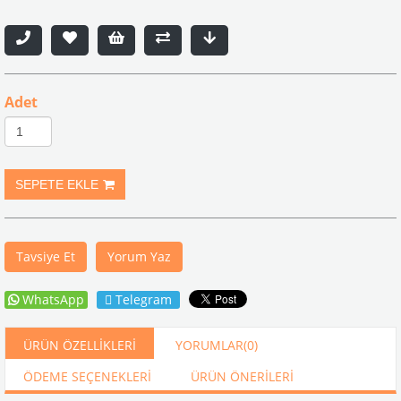
Adet
Tavsiye Et
Yorum Yaz
WhatsApp
Telegram
ÜRÜN ÖZELLIKLERI
YORUMLAR
(0)
ÖDEME SEÇENEKLERI
ÜRÜN ÖNERILERI