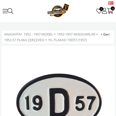
0
0
ANASAYFA
>
1952 - 1957 MODEL
>
1952-1957 AKSESUARLAR
>
1952-57 PLAKA ÇERÇEVESI
>
YIL PLAKASI 19D57 (1957)