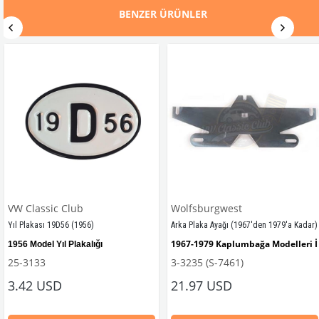
BENZER ÜRÜNLER
VW Classic Club
Wolfsburgwest
Yıl Plakası 19D56 (1956)
Arka Plaka Ayağı (1967'den 1979'a Kadar)
1967-1979 Kaplumbağa Modelleri 
1956 Model Yıl Plakalığı
25-3133
3-3235 (S-7461)
3.42 USD
21.97 USD
VWCC Parça No : 3-3235 OEM Parça