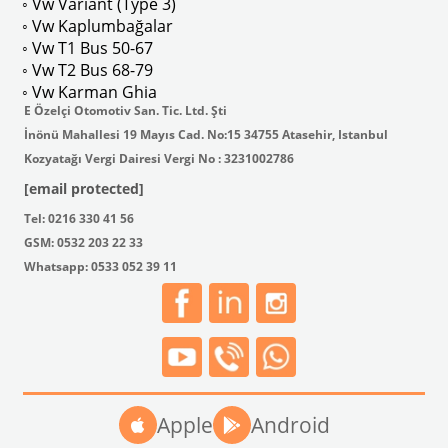
◦ Vw Variant (Type 3)
◦ Vw Kaplumbağalar
◦ Vw T1 Bus 50-67
◦ Vw T2 Bus 68-79
◦ Vw Karman Ghia
E Özelçi Otomotiv San. Tic. Ltd. Şti
İnönü Mahallesi 19 Mayıs Cad. No:15 34755 Atasehir, Istanbul
Kozyatağı Vergi Dairesi Vergi No : 3231002786
[email protected]
Tel: 0216 330 41 56
GSM: 0532 203 22 33
Whatsapp: 0533 052 39 11
Apple
Android