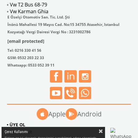
◦ Vw T2 Bus 68-79
◦ Vw Karman Ghia
E Özelçi Otomotiv San. Tic. Ltd. Şti
İnönü Mahallesi 19 Mayıs Cad. No:15 34755 Atasehir, Istanbul
Kozyatağı Vergi Dairesi Vergi No : 3231002786
[email protected]
Tel: 0216 330 41 56
GSM: 0532 203 22 33
Whatsapp: 0533 052 39 11
Apple
Android
• ÜYE OL
• AKSESUAR
Çerez Kullanımı
Sizlere en iyi alışveriş deneyimini sunabilmek adına sitemizde