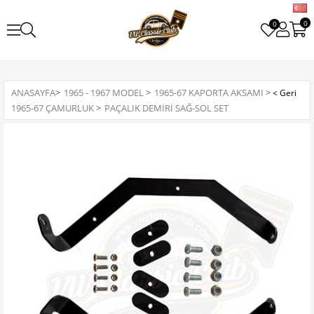
0
0
ANASAYFA
>
1965 - 1967 MODEL
>
1965-67 KAPORTA AKSAMI
>
1965-67 ÇAMURLUK
>
PAÇALIK DEMIRI SAĞ-SOL SET