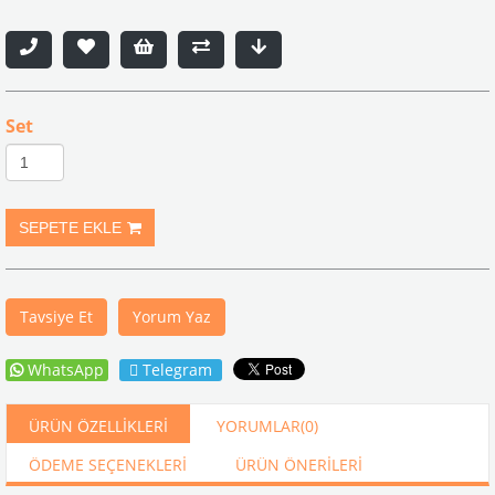
Set
Tavsiye Et
Yorum Yaz
WhatsApp
Telegram
ÜRÜN ÖZELLIKLERI
YORUMLAR
(0)
ÖDEME SEÇENEKLERI
ÜRÜN ÖNERILERI