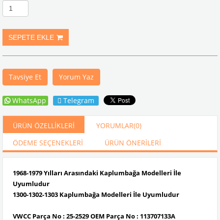
Tavsiye Et
Yorum Yaz
WhatsApp
Telegram
ÜRÜN ÖZELLIKLERI
YORUMLAR
(0)
ÖDEME SEÇENEKLERI
ÜRÜN ÖNERILERI
1968-1979 Yılları Arasındaki Kaplumbağa Modelleri İle
Uyumludur
1300-1302-1303 Kaplumbağa Modelleri İle Uyumludur
VWCC Parça No : 25-2529 OEM Parça No : 113707133A