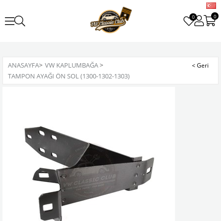
0
0
ANASAYFA
>
VW KAPLUMBAĞA
>
TAMPON AYAĞI ÖN SOL (1300-1302-1303)