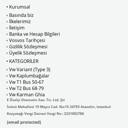
• Kurumsal
 
T2 A ve T2 B Kasa İle Uyumludur
◦ Basında biz
◦ İlkelerimiz
◦ İletişim
◦ Banka ve Hesap Bilgileri
No : AC711500 / 80500
VWCC Parça No : 2-2067 OEM Parça 
◦ Vosvos Tarihçesi
◦ Gizlilik Sözleşmesi
◦ Üyelik Sözleşmesi
• KATEGORİLER
◦ Vw Variant (Type 3)
ak isteyenler için tercih edilir.
◦ Vw Kaplumbağalar
◦ Vw T1 Bus 50-67
◦ Vw T2 Bus 68-79
◦ Vw Karman Ghia
E Özelçi Otomotiv San. Tic. Ltd. Şti
İnönü Mahallesi 19 Mayıs Cad. No:15 34755 Atasehir, Istanbul
Kozyatağı Vergi Dairesi Vergi No : 3231002786
[email protected]