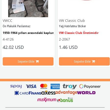
VWCC
VW Classic Club
Ön Plakalık Paslanmaz
Yağ Hatırlatma Sticker
1950-1964 yılları arasındaki kaplumbağa modelleri ile uyumludur. 
VW Classic Club Üretimidir
4-4126
2-2067
42.02 USD
1.46 USD
mbağa Modelleri İle Uyumludur
VW logolu 2 adet ayak ve 1 adet düz plakalıktan oluşmaktadır.
1955-1979 Yılları Arasındaki Kapl
Sepete Ekle
Sepete Ekle
arını daha etkili şekilde kontrol etmek için tasarlanmış özel bir iç trim setidir. 
ri İle Uyumludur
Paslanmaz malzemeden üretilmiştir.
1100-1200-1300-1302-1303 Kaplum
ikler, sürüş esnasında doğrudan gelen güneş ışığını keserek görüş konforunu artı
n Ghia Modelleri İle Uyumludur
VWC Parça No: 4-4126
1960-1967 Yılları Arasındaki T1 Mo
 Modelleri İle Uyumludur
1968-1979 Yılları Arasındaki T2 Mo