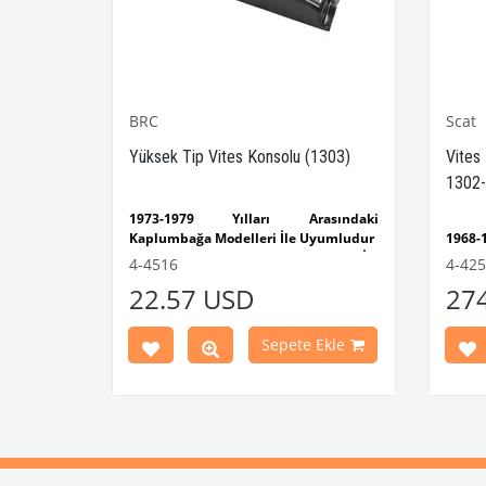
BRC
Scat
-1302-
Yüksek Tip Vites Konsolu (1303)
Vites
1302-
sındaki
1973-1979 Yılları Arasındaki
yumludur
Kaplumbağa Modelleri İle Uyumludur
1968
lumbağa
1303 Kaplumbağa Modelleri İle
Kaplu
4-4516
4-42
Uyumludur
1300
22.57 USD
27
ımı Siyah,
VWCC Parça No : 4-4516 OEM Parça No
Model
 iç mekân
: BRC30145 / P-B145
1968-
 sırasında
Ghia 
Ekle
Sepete Ekle
lde kontrol
1968-
ir iç trim
Model
1302-1303
Ağırlı
benzeri
VWCC 
orasyon ve
No : 
l görünüme