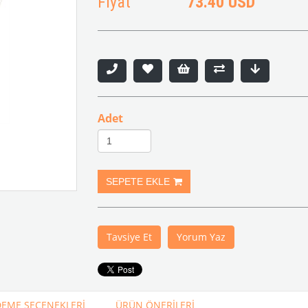
Fiyat
73.40 USD
Adet
Tavsiye Et
Yorum Yaz
EME SEÇENEKLERI
ÜRÜN ÖNERILERI