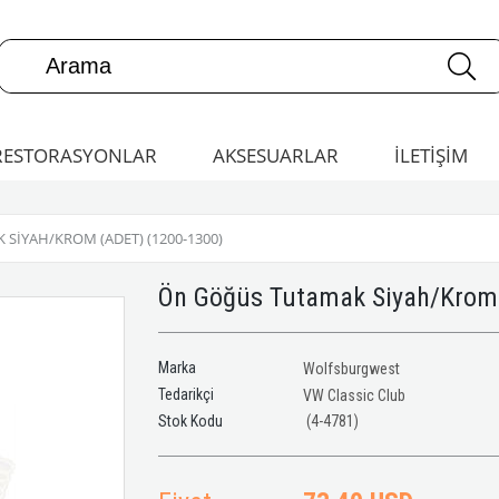
RESTORASYONLAR
AKSESUARLAR
İLETİŞİM
SIYAH/KROM (ADET) (1200-1300)
Ön Göğüs Tutamak Siyah/Krom 
Marka
Wolfsburgwest
Tedarikçi
VW Classic Club
(4-4781)