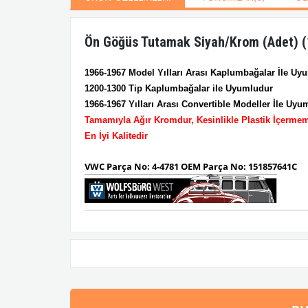
Ön Göğüs Tutamak Siyah/Krom (Adet) 
1966-1967 Model Yılları Arası Kaplumbağa
lar İ
le Uy
1200-1300 Tip Kaplumbağalar ile Uyumludur
1966-1967 Yılları Arası Convertible
Modeller
İ
le Uyu
Tamamıyla Ağır Kromdur, Kesinlikle Plastik İçermem
En İyi Kalitedir
VWC Parça No:
4-4781
OEM Parça No:
151857641C