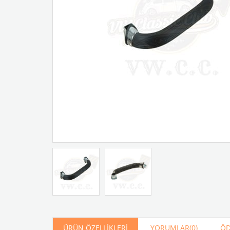
Artır
Azalt
ÜRÜN ÖZELLIKLERI
YORUMLAR
(0)
ÖD