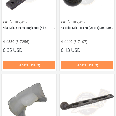
Wolfsburgwest
Wolfsburgwest
Arka Koltuk Tutma Bağlantısı (Adet) (1100-1200-1300-Karmann)
Kalorifer Kolu Topuzu ( Adet )(1300-1302-1303-Karmann-Variant)
4-4330 (S-7256)
4-4440 (S-7107)
1950-1967 Yılları Arasındaki Kaplumbağa Modelleri İle Uyumludur
1968 - 1979 Yılları Arasındaki Kap
6.35 USD
6.13 USD
1100-1200-1300 Kaplumbağa Modelleri İle Uyumludur
1300 - 1302 - 1303 - STD Kaplumbağ
Sepete Ekle
Sepete Ekle
1960-1967 Yılları Arasındaki Karmann Ghia Modelleri İle Uyumludur
Adet olarak satılır
VWCC Parça No: 4-4330  OEM Parça No: 111885583   
VWCC Parça No: 
4-4440
   OEM Parça 