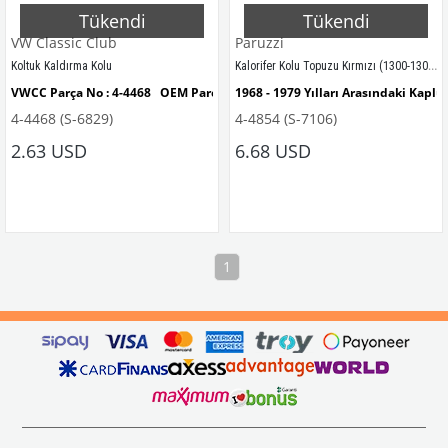
Tükendi
Tükendi
VW Classic Club
Paruzzi
Kalorifer Kolu Topuzu Kırmızı (1300-1302-1303-Karmann-Variant)
Koltuk Kaldırma Kolu
VWCC Parça No : 
4-4468
   OEM Parça No : 
1968 - 1979 Yılları Arasındaki Kap
113881633E
4-4468 (S-6829)
4-4854 (S-7106)
1300 - 1302 - 1303 - STD  Kaplumba
2.63 USD
6.68 USD
VWCC Parça No: 
4-4854
   OEM Parça 
1