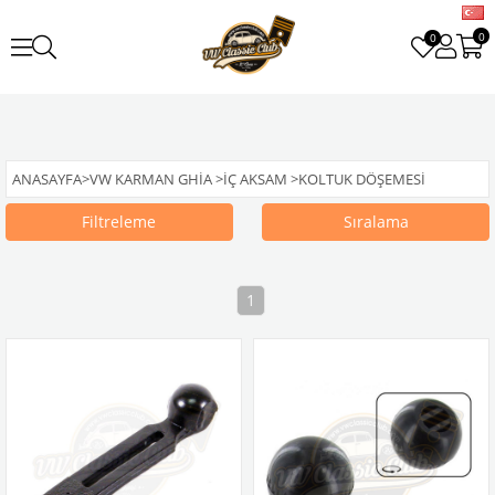
0
0
ANASAYFA
>
VW KARMAN GHIA
>
İÇ AKSAM
>
KOLTUK DÖŞEMESI
Filtreleme
Sıralama
1