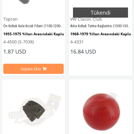
Tükendi
Topran
VW Classic Club
Ön Koltuk Kule Kızak Fiberi (1100-1200-1300-1302-1303)
Arka Koltuk Tutma Bağlantısı (1300-1302-1303)
1955-1975 Yılları Arasındaki Kaplumbağa Modelleri İle Uyumludur
1968-1979 Yılları Arasındaki Kaplu
4-4500 (S-7038)
4-4331
1100-1200-1300-1302-1303 Kaplumbağa Modelleri İle Uyumludur
1300-1302-1303 Kaplumbağa Modell
1.87 USD
16.84 USD
1968-1972 Yılları Arasındaki Karma
Sepete Ekle
VWCC Parça No: 
4-4500
   OEM Parça No: 
435881203A 
VWCC Parça No : 
4-4331
  OEM Parça 