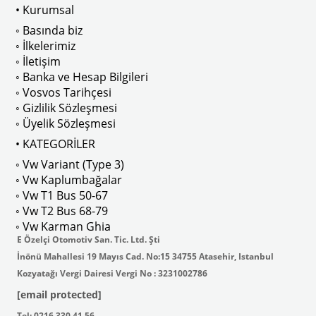
• Kurumsal
◦ Basında biz
◦ İlkelerimiz
◦ İletişim
◦ Banka ve Hesap Bilgileri
◦ Vosvos Tarihçesi
◦ Gizlilik Sözleşmesi
◦ Üyelik Sözleşmesi
• KATEGORİLER
◦ Vw Variant (Type 3)
◦ Vw Kaplumbağalar
◦ Vw T1 Bus 50-67
◦ Vw T2 Bus 68-79
◦ Vw Karman Ghia
E Özelçi Otomotiv San. Tic. Ltd. Şti
İnönü Mahallesi 19 Mayıs Cad. No:15 34755 Atasehir, Istanbul
Kozyatağı Vergi Dairesi Vergi No : 3231002786
[email protected]
Tel: 0216 330 41 56