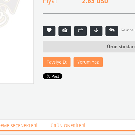
Fiyat
2.63 USD
Ürün stoklar
Tavsiye Et
Yorum Yaz
EME SEÇENEKLERI
ÜRÜN ÖNERILERI