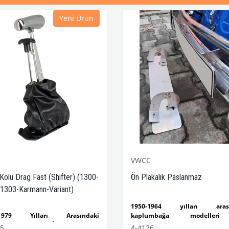
Yeni Ürün
VWCC
 Kolu Drag Fast (Shifter) (1300-
Ön Plakalık Paslanmaz
1303-Karmann-Variant)
1950-1964 yılları arası
-1979 Yılları Arasındaki
kaplumbağa modelleri
mbağa Modelleri İle Uyumludur
uyumludur.
55
4-4126