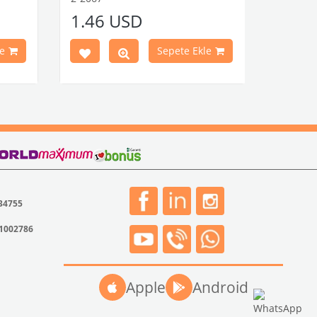
et düz
1100-1200-1300-1302-1303
1.46 USD
Kaplumbağa Modelleri İle Uyumludur
ştir.
1960-1967 Yılları Arasındaki T1
Modelleri İle Uyumludur
e
Sepete Ekle
1968-1979 Yılları Arasındaki T2
Modelleri İle Uyumludur
T2 A ve T2 B Kasa İle Uyumludur
VWCC Parça No : 2-2067 OEM Parça No
: -
 34755
31002786
Apple
Android