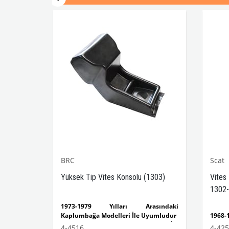
BRC
Scat
-1302-
Yüksek Tip Vites Konsolu (1303)
Vites
1302-
sındaki
1973-1979 Yılları Arasındaki
yumludur
Kaplumbağa Modelleri İle Uyumludur
1968
lumbağa
1303 Kaplumbağa Modelleri İle
Kaplu
4-4516
4-42