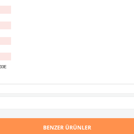
633E
BENZER ÜRÜNLER