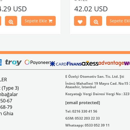
-1302-1303 Kaplumbağa
VW logolu 2 adet ayak ve 1 ad
4.29 USD
42.02 USD
leri İle Uyumludur
plakalıktan oluşmaktadır.
1974 Yılları Arasındaki Karmann
Paslanmaz malzemeden üretilmi
Modelleri İle Uyumludur
VWC Parça No: 4-4126
Sepete Ekle
Sepete Ekl
1973 Yılları Arasındaki Variant
leri İle Uyumludur
k 4 lbs / Boyutlar 15 × 8 × 5 inç
Parça No : 4-4255 OEM Parça
AC711500 / 80500
E Özelçi Otomotiv San. Tic. Ltd. Şti
LER
İnönü Mahallesi 19 Mayıs Cad. No:15
Atasehir, Istanbul
 (Type 3)
mbağalar
Kozyatağı Vergi Dairesi Vergi No : 32
 50-67
[email protected]
 68-79
Tel: 0216 330 41 56
n Ghia
GSM: 0532 203 22 33
Whatsapp: 0533 052 39 11