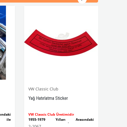
VW Classic Club
Yağ Hatırlatma Sticker
ndaki
VW Classic Club Üretimidir
 ile
1955-1979 Yılları Arasındaki
Kaplumbağa Modelleri İle Uyumludur
2-2067