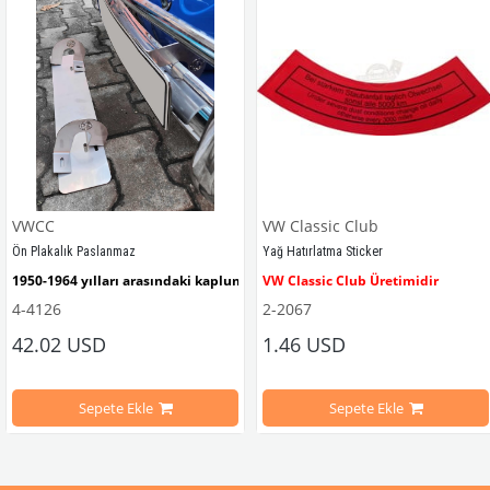
VWCC
VW Classic Club
Ön Plakalık Paslanmaz
Yağ Hatırlatma Sticker
1950-1964 yılları arasındaki kaplumbağa modelleri ile uyumludur. 
VW Classic Club Üretimidir
4-4126
2-2067
42.02 USD
1.46 USD
mbağa Modelleri İle Uyumludur
VW logolu 2 adet ayak ve 1 adet düz plakalıktan oluşmaktadır.
1955-1979 Yılları Arasındaki Kapl
Sepete Ekle
Sepete Ekle
arını daha etkili şekilde kontrol etmek için tasarlanmış özel bir iç trim setidir. 
ri İle Uyumludur
Paslanmaz malzemeden üretilmiştir.
1100-1200-1300-1302-1303 Kaplum