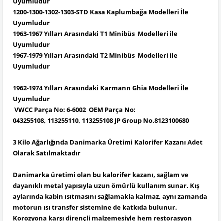
Uyumludur
1200-1300-1302-1303-STD Kasa Kaplumbağa Modelleri İle
Uyumludur
1963-1967 Yılları Arasındaki T1 Minibüs Modelleri ile
Uyumludur
1967-1979 Yılları Arasındaki T2 Minibüs Modelleri ile
Uyumludur
1962-1974 Yılları Arasındaki Karmann Ghia Modelleri İle
Uyumludur
VWCC Parça No: 6-6002 OEM Parça No:
043255108, 113255110, 113255108 JP Group No.8123100680
3 Kilo Ağarlığında Danimarka Üretimi Kalorifer Kazanı Adet
Olarak Satılmaktadır
Danimarka üretimi olan bu kalorifer kazanı, sağlam ve
dayanıklı metal yapısıyla uzun ömürlü kullanım sunar. Kış
aylarında kabin ısıtmasını sağlamakla kalmaz, aynı zamanda
motorun ısı transfer sistemine de katkıda bulunur.
Korozyona karşı dirençli malzemesiyle hem restorasyon