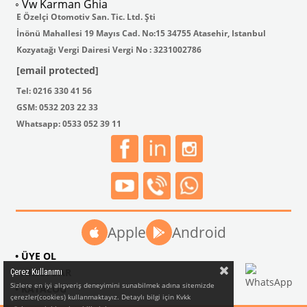
◦ Vw Karman Ghia
E Özelçi Otomotiv San. Tic. Ltd. Şti
İnönü Mahallesi 19 Mayıs Cad. No:15 34755 Atasehir, Istanbul
Kozyatağı Vergi Dairesi Vergi No : 3231002786
[email protected]
Tel: 0216 330 41 56
GSM: 0532 203 22 33
Whatsapp: 0533 052 39 11
Apple
Android
• ÜYE OL
• AKSESUAR
Çerez Kullanımı
Sizlere en iyi alışveriş deneyimini sunabilmek adına sitemizde
• KATALOG
çerezler(cookies) kullanmaktayız. Detaylı bilgi için Kvkk