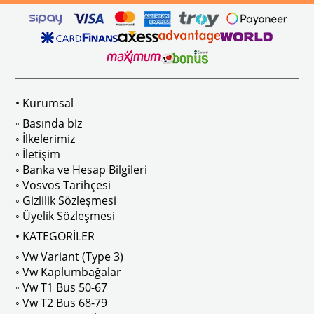
ikler, sürüş esnasında doğrudan gelen güneş ışığını keserek görüş konforunu artı
n Ghia Modelleri İle Uyumludur
VWC Parça No: 4-4126
1960-1967 Yılları Arasındaki T1 Mo
 Modelleri İle Uyumludur
1968-1979 Yılları Arasındaki T2 Mo
• Kurumsal
 
T2 A ve T2 B Kasa İle Uyumludur
◦ Basında biz
◦ İlkelerimiz
◦ İletişim
◦ Banka ve Hesap Bilgileri
No : AC711500 / 80500
VWCC Parça No : 2-2067 OEM Parça 
◦ Vosvos Tarihçesi
◦ Gizlilik Sözleşmesi
◦ Üyelik Sözleşmesi
• KATEGORİLER
◦ Vw Variant (Type 3)
ak isteyenler için tercih edilir.
◦ Vw Kaplumbağalar
◦ Vw T1 Bus 50-67
◦ Vw T2 Bus 68-79