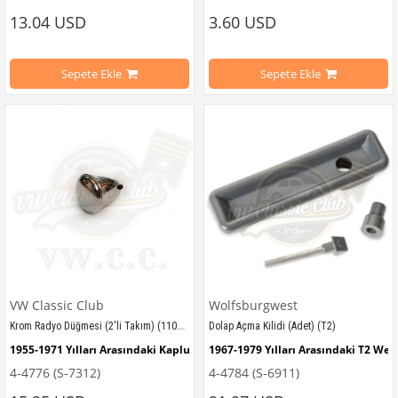
VWCC Parça No : 4-4243 OEM Parça No : 111035371
13.04 USD
3.60 USD
VWCC Parça No: 4-4637  OEM Parça No: 111857145  Empi No: 98-0120-0  
Sepete Ekle
Sepete Ekle
VWCC Parça No 
: 4-4088   OEM Parça No :
 111857145
VW Classic Club
Wolfsburgwest
Krom Radyo Düğmesi (2'li Takım) (1100-1200)
Dolap Açma Kilidi (Adet) (T2)
1955-1971 Yılları Arasındaki Kaplumbağa Modelleri ile Uyumludur
1967-1979 Yılları Arasındaki 
T2 
West
4-4776 (S-7312)
4-4784 (S-6911)
1950-1967 Yılları Arasındaki T1 Minibüs Modelleri ile Uyumludur