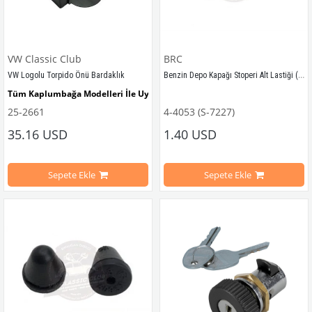
VW Classic Club
BRC
Benzin Depo Kapağı Stoperi Alt Lastiği (Adet)
VW Logolu Torpido Önü Bardaklık
Tüm Kaplumbağa Modelleri İle Uyumludur
25-2661
4-4053 (S-7227)
1955-1979 Yılları Arasındaki Kaplu
Tüm T1 Modelleri İle Uyumludur
35.16 USD
1.40 USD
1100-1200-1300-1302-1303 Kaplumb
Tüm T2 Modelleri İle Uyumludur
Sepete Ekle
Sepete Ekle
VWCC Parça No :
4-4053
OEM
Tüm T3 Modelleri İle Uyumludur
Parça No :
111857145A