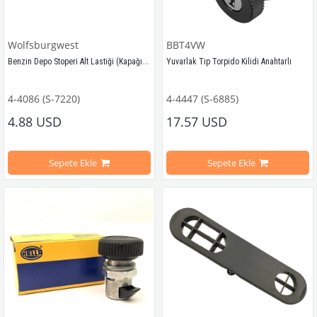
Wolfsburgwest
BBT4VW
Benzin Depo Stoperi Alt Lastiği (Kapağı) (2'li)
Yuvarlak Tip Torpido Kilidi Anahtarlı
4-4086 (S-7220)
4-4447 (S-6885)
1955-1979 Arası VW Kaplumbağa Modelleri İle Uyumludur
1968-1979 Yılları Arasındaki Kaplu
4.88 USD
17.57 USD
1955-1979 Arası VW Cabrio Modelleri İle Uyumludur
1300-1302-1303 Kaplumbağa Modell
Sepete Ekle
Sepete Ekle
1950-1967 Arası VW T1 Minibüs Modelleri İle Uyumludur
1968-1979 Yılları Arasındaki T2 Mod
1968-1979 Arası VW T2 Minibüs Modelleri İle Uyumludur
T2 A ve T2 B Kasa İle Uyumludur
1962-1974 Arası VW Type 3 Modelleriyle Uyumludur
1971-1974 Yılları Arasındaki Karma
1971-1974 Yılları Arasındaki Varian