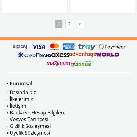
VWC Parça No: 
3-3571  
OEM Parça No:
 111971909
1
2
>
• Kurumsal
◦ Basında biz
◦ İlkelerimiz
◦ İletişim
◦ Banka ve Hesap Bilgileri
◦ Vosvos Tarihçesi
◦ Gizlilik Sözleşmesi
◦ Üyelik Sözleşmesi