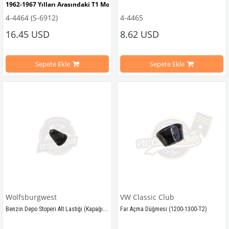
1962-1967 Yılları Arasındaki T1 Modelleri İle Uyumludur
4-4464 (S-6912)
4-4465
1972 - 1979 Yılları Arasındaki T2
1968-1979 Yılları Arasındaki T2 Modelleri İle Uyumludur
16.45 USD
8.62 USD
Ölçüleri: 
22.70cm Uzunluk x 5.08cm
T2 A ve T2 B Kasa İle Uyumludur
Sepete Ekle
Sepete Ekle
VWCC Parça No: 
4-4931
  OEM Parça 
VWCC Parça No: 4-4464 OEM Parça No: 231067965B
Wolfsburgwest
VW Classic Club
Benzin Depo Stoperi Alt Lastiği (Kapağı) Adet
Far Açma Düğmesi (1200-1300-T2)