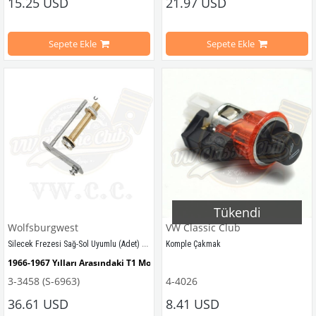
15.25 USD
21.97 USD
1968-1979 Yılları Arasındaki T2 A/B Minibüs Modelleri ile Uyumludur
VWCC Parça No : 4-4784 OEM Parça 
Sepete Ekle
Sepete Ekle
1950-1979 Yılları Arasındaki Karmann Ghia Modelleri ile Uyumludur
1950-1979 Yılları Arasındaki Variant Modelleri ile Uyumludur
VWCC Parça No: 4-4776   OEM Parça No: 133941544
Tükendi
Wolfsburgwest
VW Classic Club
Silecek Frezesi Sağ-Sol Uyumlu (Adet) (T1)
Komple Çakmak
1966-1967 Yılları Arasındaki T1 Modelleri İle Uyumludur
1955-1979 Yılları Arasındaki Kaplu
3-3458 (S-6963)
4-4026
Sağ Veya Sol Olarak Kullanabilirsiniz
36.61 USD
8.41 USD
1100-1200-1300-1302-1303 Kaplumb