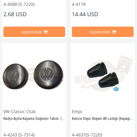
4-4088 (S-7220)
4-4178
1955-1979 Arası VW Kaplumbağa Modelleri İle Uyumludur
1967-1968 Yılları Arasındaki Kaplu
2.68 USD
14.44 USD
1955-1979 Arası VW Cabrio Modelleri İle Uyumludur
1200-1300 Kaplumbağa Modelleri İ
Sepete Ekle
Sepete Ekle
1950-1967 Arası VW T1 Minibüs Modelleri İle Uyumludur
1968-1971 Yılları Arasındaki T2 Mod
1968-1979 Arası VW T2 Minibüs Modelleri İle Uyumludur
T2 A Kasa İle Uyumludur
1962-1974 Arası VW Type 3 Modelleriyle Uyumludur
VWCC Parça No : 4-4178 OEM Parça 
VW Classic Club
Empi
Radyo Açma-Kapama Düğmesi Takım  (1300-1302-1303-T1-T2-Karmann-Variant)
Benzin Depo Stoperi Alt Lastiği (Kapağı) Takım
1950-1979 Arası VW Karmann Ghia Modelleri İle Uyumludur
Tüm Modeller ile Uyumludur
4-4243 (S-7314)
4-4637(S-7220)