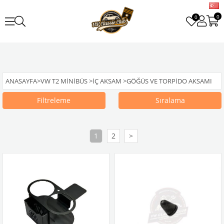
0
0
ANASAYFA
>
VW T2 MINIBÜS
>
İÇ AKSAM
>
GÖĞÜS VE TORPIDO AKSAMI
Filtreleme
Sıralama
1
2
>