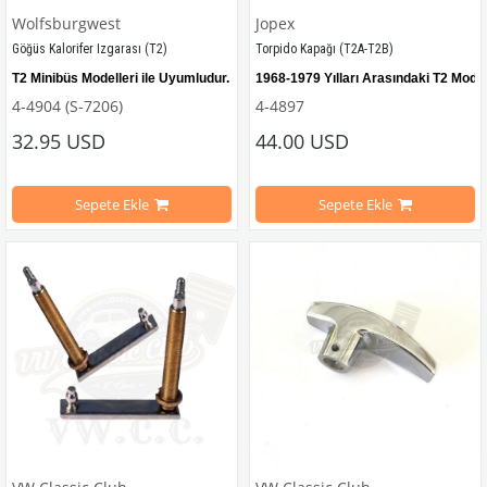
Wolfsburgwest
Jopex
Göğüs Kalorifer Izgarası (T2)
Torpido Kapağı (T2A-T2B)
T2 Minibüs Modelleri ile U
yumludur. 
1968-1979 Yılları Arasındaki T2 Modell
4-4904 (S-7206)
4-4897
VWC Parça No: 4-4897 
OEM Parça No
32.95 USD
44.00 USD
VWC Parça No: 
4-4904  
OEM Parça No:
 211259471
Sepete Ekle
Sepete Ekle