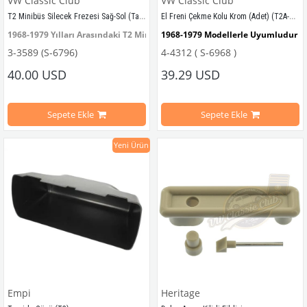
VW Classic Club
VW Classic Club
T2 Minibüs Silecek Frezesi Sağ-Sol (Takım) 
El Freni Çekme Kolu Krom (Adet) (T2A-T2B)
1968-1979 Yılları Arasındaki T2 Minibüs Modelleri ile Uyumludur
1968-1979 Modellerle Uyumludur 
3-3589 (S-6796)
4-4312 ( S-6968 )
SAĞ-SOL TAKIM SATILIR
El Fren Kolu
40.00 USD
39.29 USD
NOT: EN İYİ KALİTE!!!
Sepete Ekle
Sepete Ekle
VWCC Parça No : 3-3589 OEM Parça No : 211998161E
Yeni Ürün
Empi
Heritage