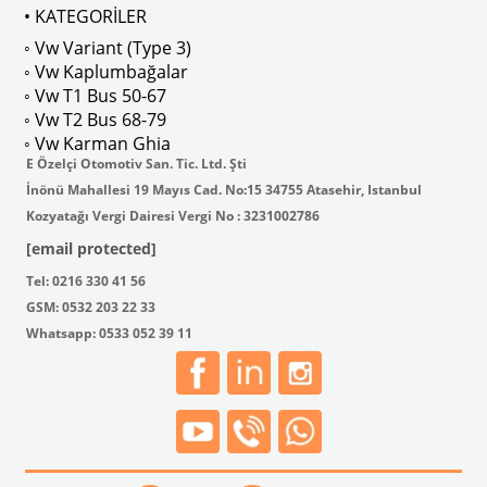
• KATEGORİLER
◦ Vw Variant (Type 3)
◦ Vw Kaplumbağalar
◦ Vw T1 Bus 50-67
◦ Vw T2 Bus 68-79
◦ Vw Karman Ghia
E Özelçi Otomotiv San. Tic. Ltd. Şti
İnönü Mahallesi 19 Mayıs Cad. No:15 34755 Atasehir, Istanbul
Kozyatağı Vergi Dairesi Vergi No : 3231002786
[email protected]
Tel: 0216 330 41 56
GSM: 0532 203 22 33
Whatsapp: 0533 052 39 11