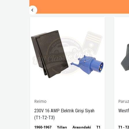
Reimo
Paruz
skül
230V 16 AMP Elektrik Girişi Siyah
Westfa
(T1-T2-T3)
sındaki
1960-1967 Yılları Arasındaki T1
T1 - T