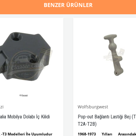
BENZER ÜRÜNLER
zi
Wolfsburgwest
lia Mobilya Dolabı İç Kilidi
Pop-out Bağlantı Lastiği Bej (
T2A-T2B)
2 -T3 Modelleri İle Uyumludur
1968-1973 Yılları Arasınd