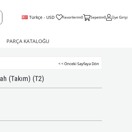
Türkçe - USD
Favorilerim
0
Sepetim
0
Üye Girişi
PARÇA KATALOĞU
< < Önceki Sayfaya Dön
yah (Takım) (T2)