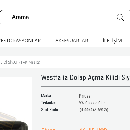
RESTORASYONLAR
AKSESUARLAR
İLETİŞİM
IDI SIYAH (TAKIM) (T2)
Westfalia Dolap Açma Kilidi Si
Marka
Paruzzi
Tedarikçi
VW Classic Club
(4-4464 (S-6912))