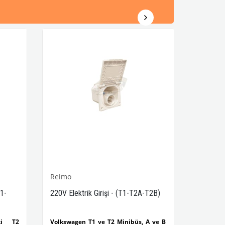
Reimo
T1-
220V Elektrik Girişi - (T1-T2A-T2B)
aki T2
Volkswagen T1 ve T2 Minibüs, A ve B