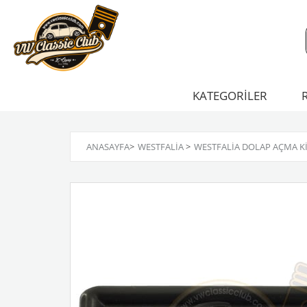
KATEGORİLER
ANASAYFA
>
WESTFALIA
>
WESTFALIA DOLAP AÇMA KIL