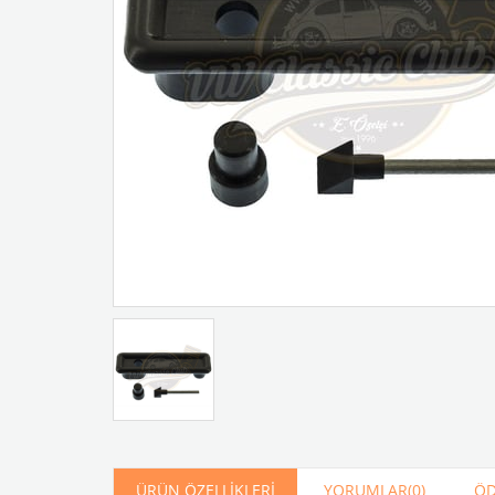
Artır
Azalt
ÜRÜN ÖZELLIKLERI
YORUMLAR
(0)
ÖD