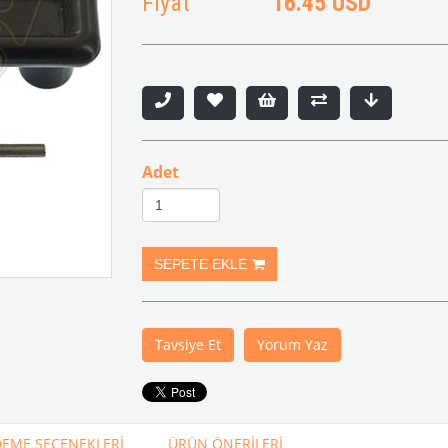
Fiyat
16.45 USD
Adet
Tavsiye Et
Yorum Yaz
EME SEÇENEKLERI
ÜRÜN ÖNERILERI