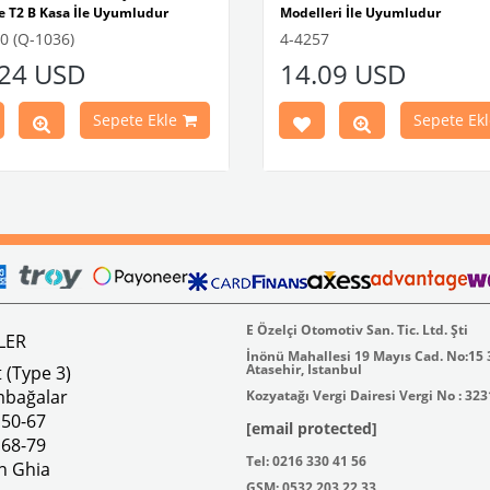
e T2 B Kasa İle Uyumludur
Modelleri İle Uyumludur
1964-1967 Yılları Arasınd
0 (Q-1036)
4-4257
Parça No : 4-4280 OEM Parça No
Modelleri İle Uyumludur
.24 USD
14.09 USD
067143A
T2 A Kasalar İle Uyumludur
Sepete Ekle
Sepete Ekl
E Özelçi Otomotiv San. Tic. Ltd. Şti
LER
İnönü Mahallesi 19 Mayıs Cad. No:15
Atasehir, Istanbul
 (Type 3)
mbağalar
Kozyatağı Vergi Dairesi Vergi No : 32
 50-67
[email protected]
 68-79
Tel: 0216 330 41 56
n Ghia
GSM: 0532 203 22 33