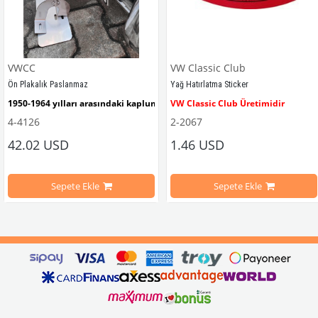
VWCC
VW Classic Club
Ön Plakalık Paslanmaz
Yağ Hatırlatma Sticker
1950-1964 yılları arasındaki kaplumbağa modelleri ile uyumludur. 
VW Classic Club Üretimidir
4-4126
2-2067
42.02 USD
1.46 USD
mbağa Modelleri İle Uyumludur
VW logolu 2 adet ayak ve 1 adet düz plakalıktan oluşmaktadır.
1955-1979 Yılları Arasındaki Kapl
Sepete Ekle
Sepete Ekle
arını daha etkili şekilde kontrol etmek için tasarlanmış özel bir iç trim setidir. 
ri İle Uyumludur
Paslanmaz malzemeden üretilmiştir.
1100-1200-1300-1302-1303 Kaplum
ikler, sürüş esnasında doğrudan gelen güneş ışığını keserek görüş konforunu artı
n Ghia Modelleri İle Uyumludur
VWC Parça No: 4-4126
1960-1967 Yılları Arasındaki T1 Mo
 Modelleri İle Uyumludur
1968-1979 Yılları Arasındaki T2 Mo