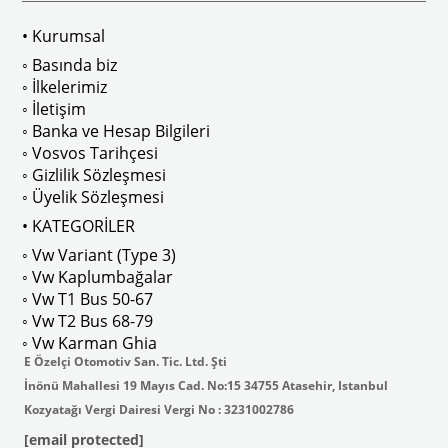
• Kurumsal
 
T2 A ve T2 B Kasa İle Uyumludur
◦ Basında biz
◦ İlkelerimiz
◦ İletişim
◦ Banka ve Hesap Bilgileri
No : AC711500 / 80500
VWCC Parça No : 2-2067 OEM Parça 
◦ Vosvos Tarihçesi
◦ Gizlilik Sözleşmesi
◦ Üyelik Sözleşmesi
• KATEGORİLER
◦ Vw Variant (Type 3)
ak isteyenler için tercih edilir.
◦ Vw Kaplumbağalar
◦ Vw T1 Bus 50-67
◦ Vw T2 Bus 68-79
◦ Vw Karman Ghia
E Özelçi Otomotiv San. Tic. Ltd. Şti
İnönü Mahallesi 19 Mayıs Cad. No:15 34755 Atasehir, Istanbul
Kozyatağı Vergi Dairesi Vergi No : 3231002786
[email protected]