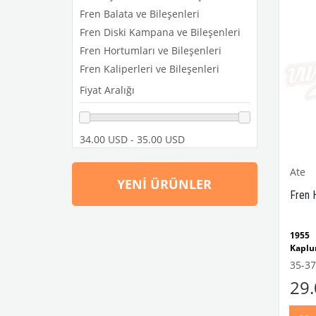
Fren Balata ve Bileşenleri
Fren Diski Kampana ve Bileşenleri
Fren Hortumları ve Bileşenleri
Fren Kaliperleri ve Bileşenleri
Fiyat Aralığı
34.00 USD - 35.00 USD
Ate
YENI ÜRÜNLER
Fren 
1955
Kaplu
.
35-3
1950 
29
Modell
1968 
Modell