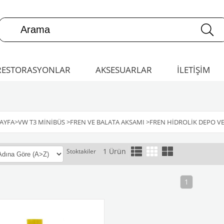
RESTORASYONLAR
AKSESUARLAR
İLETİŞİM
AYFA
>
VW T3 MINIBÜS
>
FREN VE BALATA AKSAMI
>
FREN HIDROLIK DEPO VE
1 Ürün
Stoktakiler
1