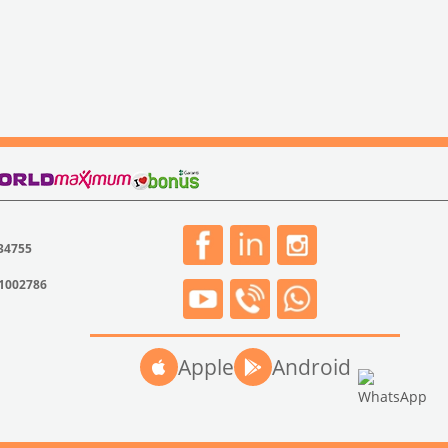
 34755
31002786
Apple
Android