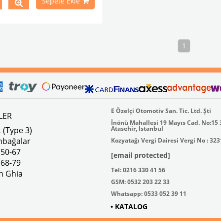
Sepete Ekle
 1972 Yılları Arasındaki Variant
eri İle Uyumludur.
 1979 Yılları Arasındaki Karmann
odelleri İle Uyumludur.
t 3 Fren Hidrolik Yağı 1LT
1
Parça No : 35-3788 OEM Parça
0100
E Özelçi Otomotiv San. Tic. Ltd. Şti
LER
İnönü Mahallesi 19 Mayıs Cad. No:15
Atasehir, Istanbul
 (Type 3)
mbağalar
Kozyatağı Vergi Dairesi Vergi No : 32
 50-67
[email protected]
 68-79
Tel: 0216 330 41 56
n Ghia
GSM: 0532 203 22 33
Whatsapp: 0533 052 39 11
• KATALOG