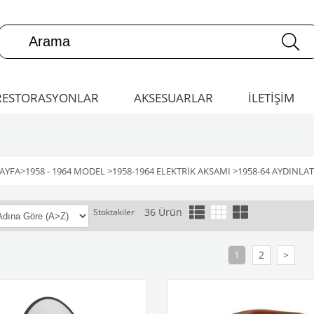
RESTORASYONLAR
AKSESUARLAR
İLETİŞİM
AYFA
>
1958 - 1964 MODEL
>
1958-1964 ELEKTRIK AKSAMI
>
1958-64 AYDINLA
36 Ürün
Stoktakiler
1
2
>