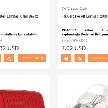
VW Classic Club
Vites Lambası Camı Beyaz
Far Çerçeve Alt Lastiği (1200)
1961-1967 Yılları Arası
modellerde kullanılabilir.
Kaplumbağa Modelleri İle Uyum
1200 Kaplumbağa Modeller
 Geri vites lambası
ürünü ile
4
25-2689(S-7251)
Uyumludur
udur.
.32 USD
7.02 USD
1972 Yılına Kadar Standart Kas
Uyumludur
Parça No : 3-3404 OEM Parça
111941371
Sepete Ekle
Sepete Ekl
VWCC Parça No : 25-2689 OEM
No : 11945235B