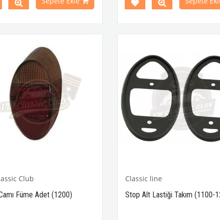
Sepete Ekle
Sepete Ekl
Modelleri İle Uyumludur
T2 A ve T2 B Kasa İle Uyumludu
VWCC Part No :
3-3087
OEM P
:
0300905065 - 1234332343
assic Club
Classic line
Camı Füme Adet (1200)
Stop Alt Lastiği Takım (1100-