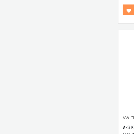
Karman
Uyum
T1 v
Uyum
Tek D
S25 1
VWCC
No: X
VW Cl
Akü K