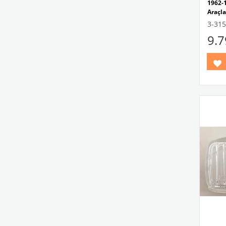
1962-
Araçla
1200 T
3-315
Standa
9.
Füme-
VWCC
No: