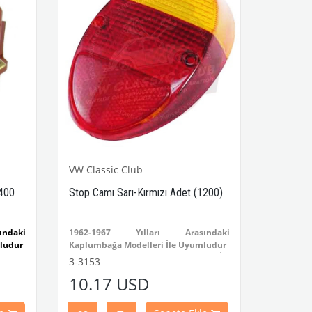
VW Classic Club
6400
Stop Camı Sarı-Kırmızı Adet (1200)
ndaki
1962-1967 Yılları Arasındaki
ludur
Kaplumbağa Modelleri İle Uyumludur
mbağa
1200 Kaplumbağa Modelleri İle
3-3153
Uyumludur
10.17 USD
aki T1
VWCC Part No : 3-3153 OEM Part No :
aki T2
111945241K