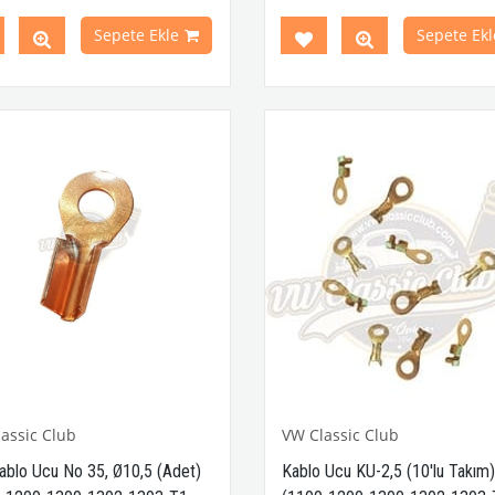
n Ghia ve Variant Modelleri ile
1950 - 1979 Yılları Arasındaki T
ludur
Minibüs Modelleri ile Uyumludu
Sepete Ekle
Sepete Ekl
e T2 Minibüs Modelleri ile
Variant (Type 3) ve Karman
ludur
Modelleri ile Uyumludur
uy
2V 21W
 Parça No:
3-3670 OEM Parça
M12534W
assic Club
VW Classic Club
ablo Ucu No 35, Ø10,5 (Adet)
Kablo Ucu KU-2,5 (10'lu Takım)