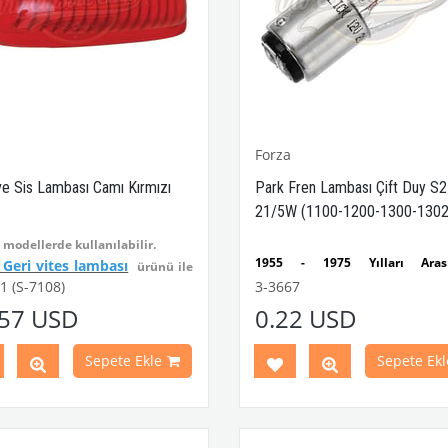
Forza
ve Sis Lambası Camı Kırmızı
Park Fren Lambası Çift Duy S
21/5W (1100-1200-1300-1302
1303-Karmann Ghia-Variant)
modellerde kullanılabilir.
1955 - 1975 Yılları Arası
 Geri vites lambası
ürünü ile
Modellerle Uyumludur
1 (S-7108)
3-3667
udur.
1100, 1200, 1300, 1302,
.57 USD
0.22 USD
Kaplumbağa Modelleri ile Uyum
Parça No : 3-3591 OEM Parça No
Karmann Ghia ve Variant Modell
945331AGR
Uyumludur
Sepete Ekle
Sepete Ekl
T1 ve T2 Minibüs Modeller
Uyumludur
Çift Duy
S25 12V 21/5W