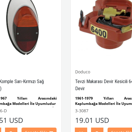
l
Doduco
Komple Sarı-Kırmızı Sağ
Tevzi Makarası Devir Kesicili 
)
Devir
-1967 Yılları Arasındaki
1961-1979 Yılları Arası
mbağa Modelleri İle Uyumludur
Kaplumbağa Modelleri İle Uyum
 Kaplumbağa Modelleri İle
1200-1300-1302-1303 Kaplu
6-D
3-3087
ludur
Modelleri İle Uyumludur
.51 USD
19.01 USD
1960-1967 Yılları Arasınd
Parça No : 3-3006 OEM Parça No
Modelleri İle Uyumludur
945096M
1968-1979 Yılları Arasınd