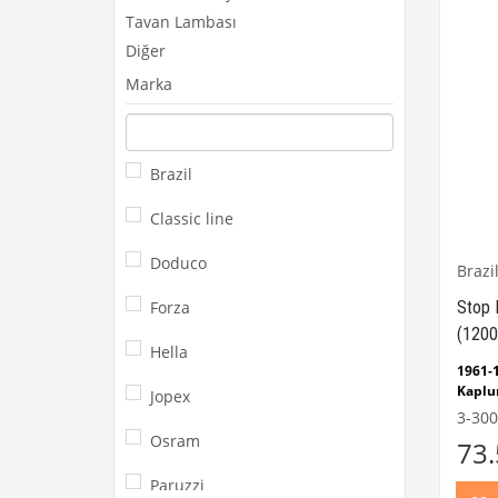
Tavan Lambası
Diğer
Marka
Brazil
Classic line
Doduco
Brazi
Forza
Stop 
(1200
Hella
1961
Kaplu
Jopex
1200
3-300
Uyum
Osram
73
VWCC 
Paruzzi
: 111