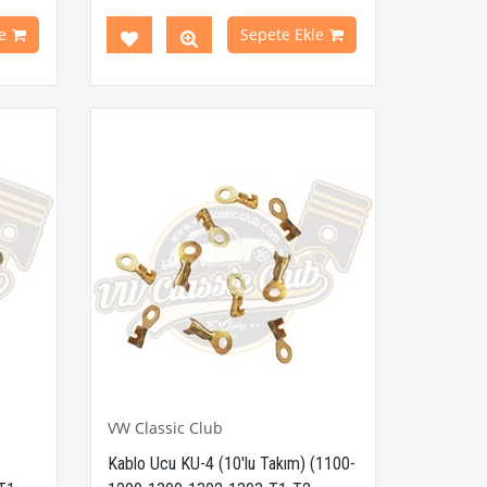
1 ve T2
1950 - 1979 Yılları Arasındaki T1 ve T2
r
Minibüs Modelleri ile Uyumludur
e
Sepete Ekle
n Ghia
Variant (Type 3) ve Karmann Ghia
Modelleri ile Uyumludur
VWCC Parça No:
3-3689
OEM Parça
No:
8426306009950
VW Classic Club
Kablo Ucu KU-4 (10'lu Takım) (1100-