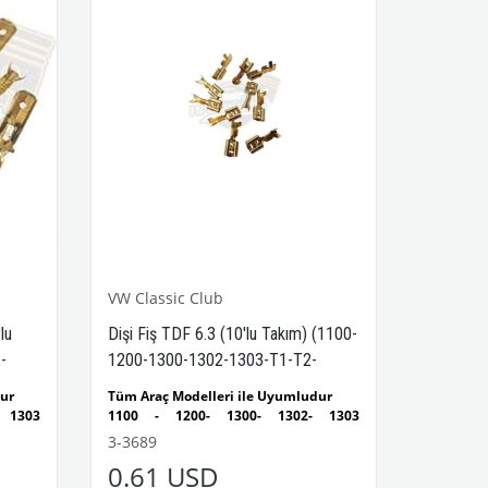
Parça
VWCC Parça No:
3-3668
OEM Parça
No:
XMT1293
VW Classic Club
lu
Dişi Fiş TDF 6.3 (10'lu Takım) (1100-
-
1200-1300-1302-1303-T1-T2-
ant)
Karmann Ghia-Variant)
dur
Tüm Araç Modelleri ile Uyumludur
 1303
1100 - 1200- 1300- 1302- 1303
ludur
Kaplumbağa Modelleri ile Uyumludur
3-3689
ndaki
1955 - 1979 Yılları Arasındaki
0.61 USD
ludur
Kaplumbağa Modelleri ile Uyumludur