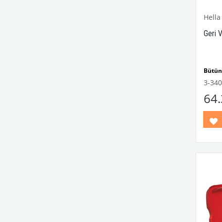
Hella
Geri 
Bütün 
Hella
3-340
uyuml
64
VWCC 
No : 