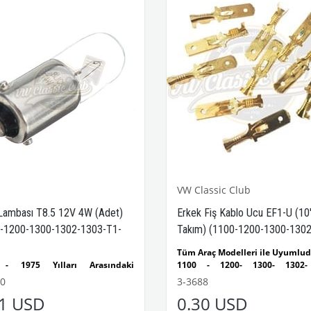
VWCC Parça No:
3-3667
OEM 
No:
XM121016
VW Classic Club
Lambası T8.5 12V 4W (Adet)
Erkek Fiş Kablo Ucu EF1-U (10'
-1200-1300-1302-1303-T1-
Takım) (1100-1200-1300-1302
rmann Ghia-Variant)
1303-T1-T2-Karmann Ghia-Vari
Tüm Araç Modelleri ile Uyumlu
 - 1975 Yılları Arasındaki
1100 - 1200- 1300- 1302-
lerle Uyumludur
Kaplumbağa Modelleri ile Uyum
0
3-3688
, 1200, 1300, 1302, 1303
1955 - 1979 Yılları Arası
21 USD
0.30 USD
mbağa Modelleri ile Uyumludur
Kaplumbağa Modelleri ile Uyum