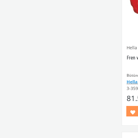
Hella
Fren 
Bütün 
Hella
3-359
uyuml
81
VWCC 
: 211