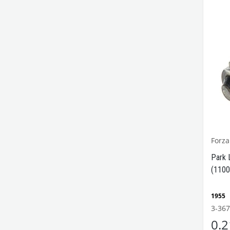
Forza
Park 
(1100
T2-Ka
1955
Model
3-367
1100
0.
Kaplu