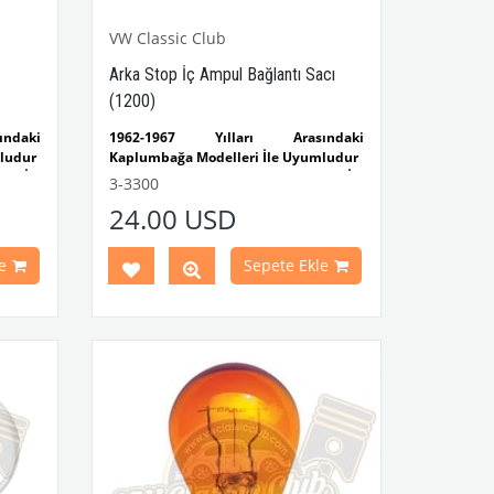
VW Classic Club
Arka Stop İç Ampul Bağlantı Sacı
(1200)
ndaki
1962-1967 Yılları Arasındaki
ludur
Kaplumbağa Modelleri İle Uyumludur
i İle
1200 Kaplumbağa Modelleri İle
3-3300
Uyumludur
24.00 USD
alarla
e
Sepete Ekle
 Parça