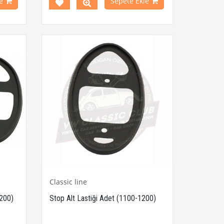
e
Sepete Ekle
art No
Classic line
1200)
Stop Alt Lastiği Adet (1100-1200)