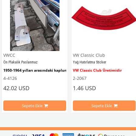
VWCC
VW Classic Club
Ön Plakalık Paslanmaz
Yağ Hatırlatma Sticker
1950-1964 yılları arasındaki kaplumbağa modelleri ile uyumludur. 
VW Classic Club Üretimidir
4-4126
2-2067
42.02 USD
1.46 USD
mbağa Modelleri İle Uyumludur
VW logolu 2 adet ayak ve 1 adet düz plakalıktan oluşmaktadır.
1955-1979 Yılları Arasındaki Kapl
Sepete Ekle
Sepete Ekle
arını daha etkili şekilde kontrol etmek için tasarlanmış özel bir iç trim setidir. 
ri İle Uyumludur
Paslanmaz malzemeden üretilmiştir.
1100-1200-1300-1302-1303 Kaplum
ikler, sürüş esnasında doğrudan gelen güneş ışığını keserek görüş konforunu artı
n Ghia Modelleri İle Uyumludur
VWC Parça No: 4-4126
1960-1967 Yılları Arasındaki T1 Mo