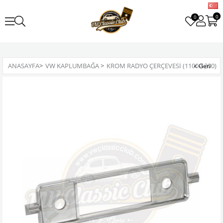
0
0
ANASAYFA
>
VW KAPLUMBAĞA
>
KROM RADYO ÇERÇEVESI (1100-1200)