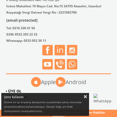
İnönü Mahallesi 19 Mayıs Cad. No:15 34755 Atasehir, Istanbul
Kozyatağı Vergi Dairesi Vergi No : 3231002786
[email protected]
Tel: 0216 330 41 56
GSM: 0532 203 22 33
Whatsapp: 0533 052 39 11
Apple
Android
• ÜYE OL
• AKSESUAR
Çerez Kullanımı
Sizlere en iyi alışveriş deneyimini sunabilmek adına sitemizde
• KATALOG
çerezler(cookies) kullanmaktayız. Detaylı bilgi için Kvkk
sözleşmesini inceleyebilirsiniz.
© 2024 VW CLASSIC CLUB "vwclassicclub.com" Tüm Hakklar
Saklıdır.