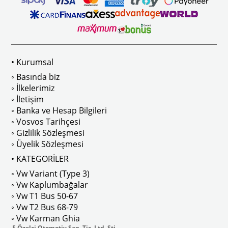
 Modelleri İle Uyumludur
1968-1979 Yılları Arasındaki T2 Mo
• Kurumsal
 
T2 A ve T2 B Kasa İle Uyumludur
◦ Basında biz
◦ İlkelerimiz
◦ İletişim
◦ Banka ve Hesap Bilgileri
No : AC711500 / 80500
VWCC Parça No : 2-2067 OEM Parça 
◦ Vosvos Tarihçesi
◦ Gizlilik Sözleşmesi
◦ Üyelik Sözleşmesi
• KATEGORİLER
◦ Vw Variant (Type 3)
ak isteyenler için tercih edilir.
◦ Vw Kaplumbağalar
◦ Vw T1 Bus 50-67
◦ Vw T2 Bus 68-79
◦ Vw Karman Ghia
E Özelçi Otomotiv San. Tic. Ltd. Şti