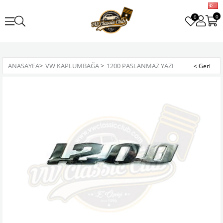
0
0
ANASAYFA
>
VW KAPLUMBAĞA
>
1200 PASLANMAZ YAZI