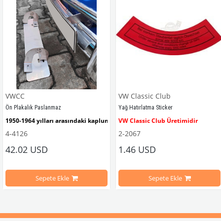
VWCC
VW Classic Club
Ön Plakalık Paslanmaz
Yağ Hatırlatma Sticker
1950-1964 yılları arasındaki kaplumbağa modelleri ile uyumludur. 
VW Classic Club Üretimidir
4-4126
2-2067
42.02 USD
1.46 USD
mbağa Modelleri İle Uyumludur
VW logolu 2 adet ayak ve 1 adet düz plakalıktan oluşmaktadır.
1955-1979 Yılları Arasındaki Kapl
Sepete Ekle
Sepete Ekle
arını daha etkili şekilde kontrol etmek için tasarlanmış özel bir iç trim setidir. 
ri İle Uyumludur
Paslanmaz malzemeden üretilmiştir.
1100-1200-1300-1302-1303 Kaplum