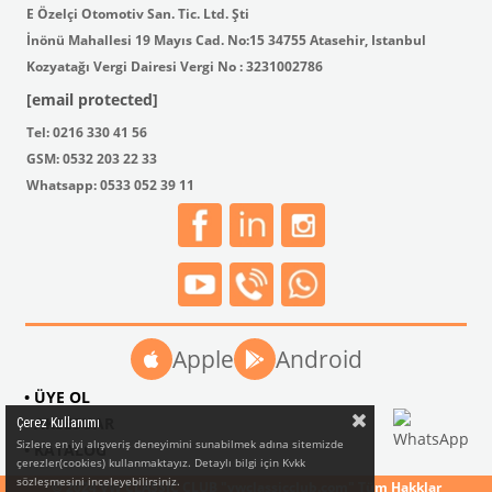
E Özelçi Otomotiv San. Tic. Ltd. Şti
İnönü Mahallesi 19 Mayıs Cad. No:15 34755 Atasehir, Istanbul
Kozyatağı Vergi Dairesi Vergi No : 3231002786
[email protected]
Tel: 0216 330 41 56
GSM: 0532 203 22 33
Whatsapp: 0533 052 39 11
Apple
Android
• ÜYE OL
• AKSESUAR
Çerez Kullanımı
Sizlere en iyi alışveriş deneyimini sunabilmek adına sitemizde
• KATALOG
çerezler(cookies) kullanmaktayız. Detaylı bilgi için Kvkk
sözleşmesini inceleyebilirsiniz.
© 2024 VW CLASSIC CLUB "vwclassicclub.com" Tüm Hakklar