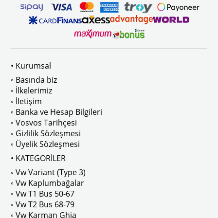
ikler, sürüş esnasında doğrudan gelen güneş ışığını keserek görüş konforunu artı
n Ghia Modelleri İle Uyumludur
VWC Parça No: 4-4126
1960-1967 Yılları Arasındaki T1 Mo
 Modelleri İle Uyumludur
1968-1979 Yılları Arasındaki T2 Mo
• Kurumsal
 
T2 A ve T2 B Kasa İle Uyumludur
◦ Basında biz
◦ İlkelerimiz
◦ İletişim
◦ Banka ve Hesap Bilgileri
No : AC711500 / 80500
VWCC Parça No : 2-2067 OEM Parça 
◦ Vosvos Tarihçesi
◦ Gizlilik Sözleşmesi
◦ Üyelik Sözleşmesi
• KATEGORİLER
◦ Vw Variant (Type 3)
ak isteyenler için tercih edilir.
◦ Vw Kaplumbağalar
◦ Vw T1 Bus 50-67
◦ Vw T2 Bus 68-79
◦ Vw Karman Ghia