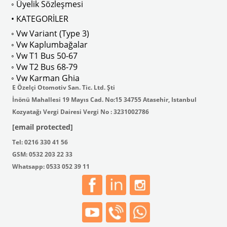
◦ Üyelik Sözleşmesi
• KATEGORİLER
◦ Vw Variant (Type 3)
ak isteyenler için tercih edilir.
◦ Vw Kaplumbağalar
◦ Vw T1 Bus 50-67
◦ Vw T2 Bus 68-79
◦ Vw Karman Ghia
E Özelçi Otomotiv San. Tic. Ltd. Şti
İnönü Mahallesi 19 Mayıs Cad. No:15 34755 Atasehir, Istanbul
Kozyatağı Vergi Dairesi Vergi No : 3231002786
[email protected]
Tel: 0216 330 41 56
GSM: 0532 203 22 33
Whatsapp: 0533 052 39 11