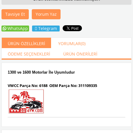
Tavsiye Et
Yorum Yaz
WhatsApp
Telegram
ÜRÜN ÖZELLIKLERI
YORUMLAR
(0)
ÖDEME SEÇENEKLERI
ÜRÜN ÖNERILERI
1300 ve 1600 Motorlar İ
le
Uyumludur
VWCC Parça No:
6188 OEM Parça No: 311109335