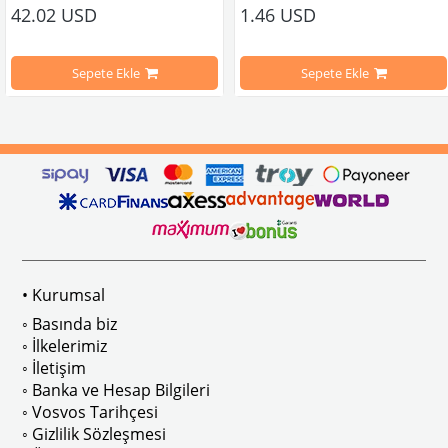
42.02 USD
1.46 USD
mbağa Modelleri İle Uyumludur
VW logolu 2 adet ayak ve 1 adet düz plakalıktan oluşmaktadır.
1955-1979 Yılları Arasındaki Kapl
Sepete Ekle
Sepete Ekle
arını daha etkili şekilde kontrol etmek için tasarlanmış özel bir iç trim setidir. 
ri İle Uyumludur
Paslanmaz malzemeden üretilmiştir.
1100-1200-1300-1302-1303 Kaplum
ikler, sürüş esnasında doğrudan gelen güneş ışığını keserek görüş konforunu artı
n Ghia Modelleri İle Uyumludur
VWC Parça No: 4-4126
1960-1967 Yılları Arasındaki T1 Mo
 Modelleri İle Uyumludur
1968-1979 Yılları Arasındaki T2 Mo
• Kurumsal
 
T2 A ve T2 B Kasa İle Uyumludur
◦ Basında biz
◦ İlkelerimiz
◦ İletişim
◦ Banka ve Hesap Bilgileri
No : AC711500 / 80500
VWCC Parça No : 2-2067 OEM Parça 
◦ Vosvos Tarihçesi
◦ Gizlilik Sözleşmesi