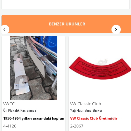
BENZER ÜRÜNLER
VWCC
VW Classic Club
Ön Plakalık Paslanmaz
Yağ Hatırlatma Sticker
1950-1964 yılları arasındaki kaplumbağa modelleri ile uyumludur. 
VW Classic Club Üretimidir
4-4126
2-2067