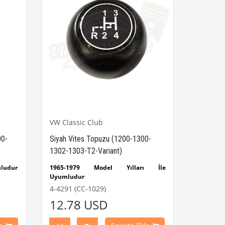
VW Classic Club
00-
Siyah Vites Topuzu (1200-1300-
1302-1303-T2-Variant)
mludur
1965-1979 Model Yılları İle
Uyumludur
1200-1300-1302-1303-T2-Variant
4-4291 (CC-1029)
klasik
Modeller İçin Uygundur
12.78 USD
in hem
h zemin
VWCC Parça No : 4-4291 OEM Parça No
fsburg
: C38-I-275