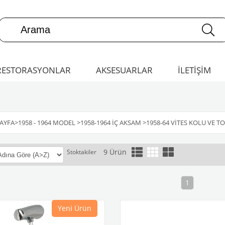
RESTORASYONLAR
AKSESUARLAR
İLETİŞİM
AYFA
>
1958 - 1964 MODEL
>
1958-1964 İÇ AKSAM
>
1958-64 VITES KOLU VE T
9 Ürün
Stoktakiler
1
Yeni Ürün