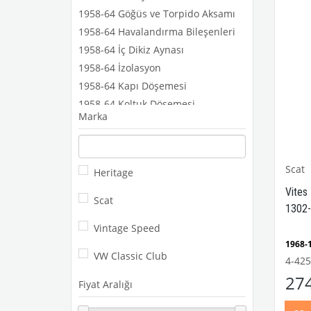
1958-64 Göğüs ve Torpido Aksamı
1958-64 Havalandırma Bileşenleri
1958-64 İç Dikiz Aynası
1958-64 İzolasyon
1958-64 Kapı Döşemesi
1958-64 Koltuk Döşemesi
Marka
1958-64 Pedal
1958-64 Tavan ve Taban Döşemesi
1958-64 Tesisat Kapağı
Scat
Heritage
1958-64 Vites Kolu ve Topuzu
Vites 
Scat
1302-
Vintage Speed
1968
VW Classic Club
Kaplu
4-425
1300
27
Model
Fiyat Aralığı
1968-
Ghia 