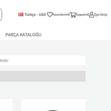
Türkçe - USD
Favorilerim
0
Sepetim
0
Üye Girişi
PARÇA KATALOĞU
OPUZU