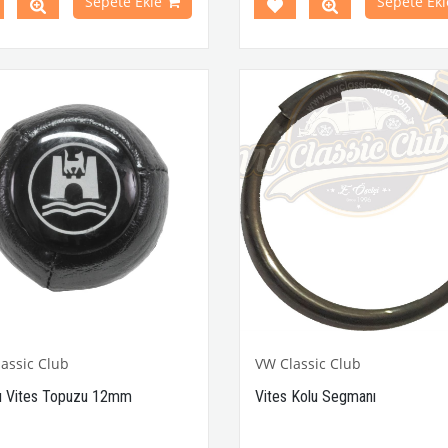
Sepete Ekle
Sepete Ekl
1973 Yılları Arasındaki Variant
arması ve kırmızı kurt dese
leri İle Uyumludur
aracınıza nostaljik ve şık bir 
k 4 lbs / Boyutlar 15 × 8 × 5 inç
katar. Şık görünümünün yan
Parça No : 4-4255 OEM Parça
elinizde rahat bir tutuş sağlar.
C711500 / 80500
kaliteli malzemeden üretilen b
uzun ömürlü kullanım sun
özellikle shifter modifikasyon
uyumludur. Klasik VW severle
ideal bir seçimdir.
VWC Parça No: 4-4278 OEM 
No:
C38-I-275
assic Club
VW Classic Club
ı Vites Topuzu 12mm
Vites Kolu Segmanı