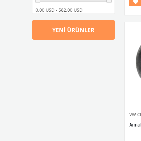
1968-
Model
0.00 USD - 582.00 USD
Ağırlı
VWCC 
No : A
YENI ÜRÜNLER
VW Cl
Armal