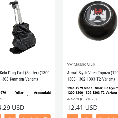
VW Classic Club
Kolu Drag Fast (Shifter) (1300-
Armalı Siyah Vites Topuzu (12
1303-Karmann-Variant)
1300-1302-1303-T2-Variant)
1965-1979 Model Yılları İle Uyu
-1979 Yılları Arasındaki
1200-1300-1302-1303-T2-Variant
mbağa Modelleri İle Uyumludur
Modeller İçin Uygundur
5
4-4278 (CC-1029)
-1302-1303 Kaplumbağa
Bu standart vites topuzu, 
4.29 USD
12.41 USD
leri İle Uyumludur
Volkswagen araçlarınız iç
1974 Yılları Arasındaki Karmann
estetik bir yükseltmedir. Siya
Modelleri İle Uyumludur
üzerine işlenmiş krom Wol