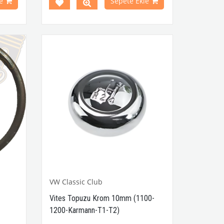
e
Sepete Ekle
ni ile
dokunuş
ı sıra
 Yüksek
u ürün,
ar ve
larıyla
r için
Parça
VW Classic Club
Vites Topuzu Krom 10mm (1100-
1200-Karmann-T1-T2)