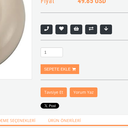
Fiyat
49.85 USD
Tavsiye Et
Yorum Yaz
EME SEÇENEKLERI
ÜRÜN ÖNERILERI