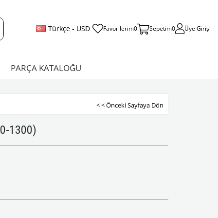
Türkçe - USD
Favorilerim
0
Sepetim
0
Üye Girişi
PARÇA KATALOĞU
< < Önceki Sayfaya Dön
00-1300)