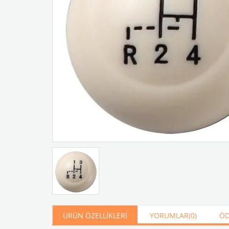
Artır
Azalt
ÜRÜN ÖZELLIKLERI
YORUMLAR
(0)
ÖD