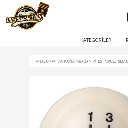
KATEGORİLER
ANASAYFA
>
VW KAPLUMBAĞA
>
VITES TOPUZU ŞEMAL