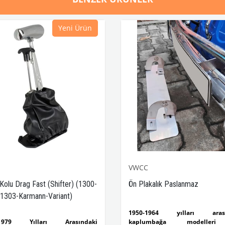
Yeni Ürün
VWCC
 Kolu Drag Fast (Shifter) (1300-
Ön Plakalık Paslanmaz
1303-Karmann-Variant)
1950-1964 yılları arası
-1979 Yılları Arasındaki
kaplumbağa modelleri