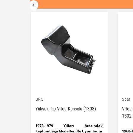
BRC
Scat
-1302-
Yüksek Tip Vites Konsolu (1303)
Vites
1302-
sındaki
1973-1979 Yılları Arasındaki
yumludur
Kaplumbağa Modelleri İle Uyumludur
1968