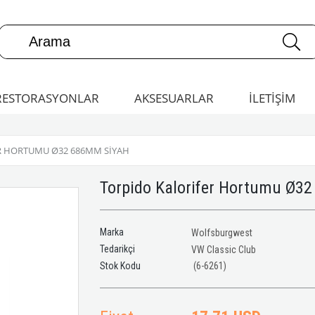
RESTORASYONLAR
AKSESUARLAR
İLETİŞİM
R HORTUMU Ø32 686MM SIYAH
Torpido Kalorifer Hortumu Ø3
Marka
Wolfsburgwest
Tedarikçi
VW Classic Club
(6-6261)