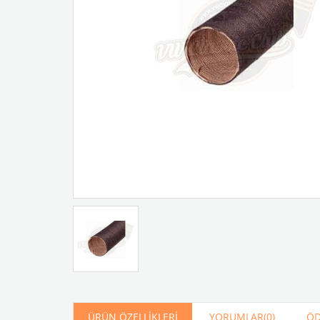
Artır
Azalt
ÜRÜN ÖZELLIKLERI
YORUMLAR
(0)
ÖD