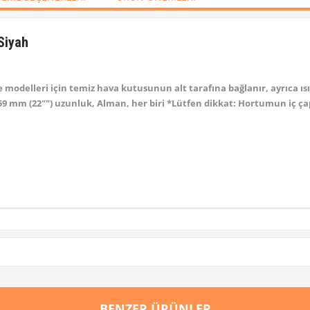
Siyah
modelleri için temiz hava kutusunun alt tarafına bağlanır, ayrıca ısı
 559 mm (22"") uzunluk, Alman, her biri *Lütfen dikkat: Hortumun iç ça
BENZER ÜRÜNLER