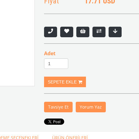
Fiyat
17.71 USD
Adet
Tavsiye Et
Yorum Yaz
EME SEÇENEKLERI
ÜRÜN ÖNERILERI