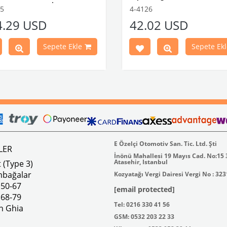
mbağa Modelleri İle Uyumludur
uyumludur.
55
4-4126
-1302-1303 Kaplumbağa
VW logolu 2 adet ayak ve 1 ad
4.29 USD
42.02 USD
leri İle Uyumludur
plakalıktan oluşmaktadır.
1974 Yılları Arasındaki Karmann
Paslanmaz malzemeden üretilmi
Modelleri İle Uyumludur
VWC Parça No: 4-4126
Sepete Ekle
Sepete Ekl
1973 Yılları Arasındaki Variant
leri İle Uyumludur
k 4 lbs / Boyutlar 15 × 8 × 5 inç
Parça No : 4-4255 OEM Parça
AC711500 / 80500
E Özelçi Otomotiv San. Tic. Ltd. Şti
LER
İnönü Mahallesi 19 Mayıs Cad. No:15
Atasehir, Istanbul
 (Type 3)
mbağalar
Kozyatağı Vergi Dairesi Vergi No : 32
 50-67
[email protected]
 68-79
Tel: 0216 330 41 56
n Ghia
GSM: 0532 203 22 33