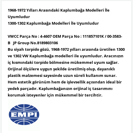
1968-1972 Yılları Arasındaki Kaplumbağa Modelleri İle
Uyumludur
1300-1302 Kaplumbağa Modelleri İle Uyumludur
VWCC Parça No : 4-4607 OEM Parça No : 111857101K / 00-3583-
B JP Group No.8189803106
Bu siyah torpido gözü, 1968-1972 yılları arasında üretilen 1300
ve 1302 VW Kaplumbağa modelleri ile uyumludur. Aracınızın
iç kısmındaki torpido bölmesine mükemmel uyum sağlar.
Orijinal ölçülere uygun şekilde üretilmiş olup, dayanıklı
plastik malzemesi sayesinde uzun süreli kullanım sunar.
Hem estetik görünüm hem de işlevsellik açısından ideal bir
yedek parçadır. Kaplumbağanızın orijinal iç tasarımını
korumak isteyenler için mükemmel bir tercihtir.