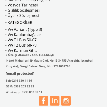
◦ Vosvos Tarihçesi
◦ Gizlilik Sözleşmesi
◦ Üyelik Sözleşmesi
• KATEGORİLER
◦ Vw Variant (Type 3)
ak isteyenler için tercih edilir.
◦ Vw Kaplumbağalar
◦ Vw T1 Bus 50-67
◦ Vw T2 Bus 68-79
◦ Vw Karman Ghia
E Özelçi Otomotiv San. Tic. Ltd. Şti
İnönü Mahallesi 19 Mayıs Cad. No:15 34755 Atasehir, Istanbul
Kozyatağı Vergi Dairesi Vergi No : 3231002786
[email protected]
Tel: 0216 330 41 56
GSM: 0532 203 22 33
Whatsapp: 0533 052 39 11