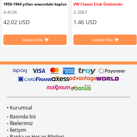
1950-1964 yılları arasındaki kaplumbağa modelleri ile uyumludur. 
VW Classic Club Üretimidir
4-4126
2-2067
42.02 USD
1.46 USD
mbağa Modelleri İle Uyumludur
VW logolu 2 adet ayak ve 1 adet düz plakalıktan oluşmaktadır.
1955-1979 Yılları Arasındaki Kapl
Sepete Ekle
Sepete Ekle
arını daha etkili şekilde kontrol etmek için tasarlanmış özel bir iç trim setidir. 
ri İle Uyumludur
Paslanmaz malzemeden üretilmiştir.
1100-1200-1300-1302-1303 Kaplum
ikler, sürüş esnasında doğrudan gelen güneş ışığını keserek görüş konforunu artı
n Ghia Modelleri İle Uyumludur
VWC Parça No: 4-4126
1960-1967 Yılları Arasındaki T1 Mo
 Modelleri İle Uyumludur
1968-1979 Yılları Arasındaki T2 Mo
• Kurumsal
 
T2 A ve T2 B Kasa İle Uyumludur
◦ Basında biz
◦ İlkelerimiz
◦ İletişim
◦ Banka ve Hesap Bilgileri
No : AC711500 / 80500
VWCC Parça No : 2-2067 OEM Parça 