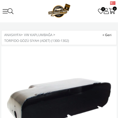
0
0
ANASAYFA
>
VW KAPLUMBAĞA
>
TORPIDO GÖZÜ SIYAH (ADET) (1300-1302)