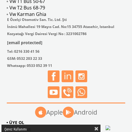
◦ Vw T1 Bus 50-67
◦ Vw T2 Bus 68-79
◦ Vw Karman Ghia
E Özelçi Otomotiv San. Tic. Ltd. Şti
İnönü Mahallesi 19 Mayıs Cad. No:15 34755 Atasehir, Istanbul
Kozyatağı Vergi Dairesi Vergi No : 3231002786
[email protected]
Tel: 0216 330 41 56
GSM: 0532 203 22 33
Whatsapp: 0533 052 39 11
Apple
Android
• ÜYE OL
• AKSESUAR
Çerez Kullanımı