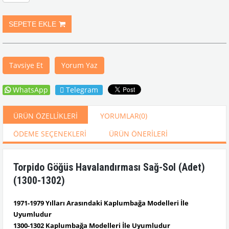
Tavsiye Et
Yorum Yaz
WhatsApp
Telegram
ÜRÜN ÖZELLIKLERI
YORUMLAR
(0)
ÖDEME SEÇENEKLERI
ÜRÜN ÖNERILERI
Torpido Göğüs Havalandırması Sağ-Sol (Adet)
(1300-1302)
1971-1979 Yılları Arasındaki Kaplumbağa Modelleri İle
Uyumludur
1300-1302 Kaplumbağa Modelleri İle Uyumludur