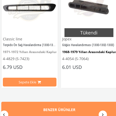
Tükendi
Classic line
Jopex
Torpido Ön Sağ Havalandırma (1300-1302)
Göğüs Havalandırması (1300-1302-1303)
1971-1972 Yılları Arasındaki Kaplumbağa Modelleri İle Uyumludur.
1968-1979 Yılları Arasındaki Kapl
4-4829 (S-7423)
4-4054 (S-7064)
                        1300-1302 Kaplumbağa Modelleri İle Uyumludur.
6.79 USD
6.01 USD
Standart Kasa Kaplumbağa Modelleri İle Uyumludur.
1300-1302-1303 Kaplumbağa Model
Sepete Ekle
VWCC Parça No : 4-4829  OEM Parça No : 113-819-746
Sağa ve Sola Uyumludu
                        Adet Fiyatıdır.
Standart Modeller İçi
BENZER ÜRÜNLER