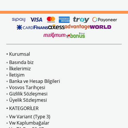
ikler, sürüş esnasında doğrudan gelen güneş ışığını keserek görüş konforunu artı
n Ghia Modelleri İle Uyumludur
VWC Parça No: 4-4126
1960-1967 Yılları Arasındaki T1 Mo
 Modelleri İle Uyumludur
1968-1979 Yılları Arasındaki T2 Mo
• Kurumsal
 
T2 A ve T2 B Kasa İle Uyumludur
◦ Basında biz
◦ İlkelerimiz
◦ İletişim
◦ Banka ve Hesap Bilgileri
No : AC711500 / 80500
VWCC Parça No : 2-2067 OEM Parça 
◦ Vosvos Tarihçesi
◦ Gizlilik Sözleşmesi
◦ Üyelik Sözleşmesi
• KATEGORİLER
◦ Vw Variant (Type 3)
ak isteyenler için tercih edilir.
◦ Vw Kaplumbağalar