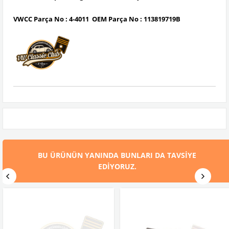
VWCC Parça No :
4-4011
OEM Parça No :
113819719B
BU ÜRÜNÜN YANINDA BUNLARI DA TAVSIYE
EDIYORUZ.