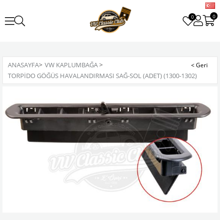
0
0
ANASAYFA
>
VW KAPLUMBAĞA
>
TORPIDO GÖĞÜS HAVALANDIRMASI SAĞ-SOL (ADET) (1300-1302)