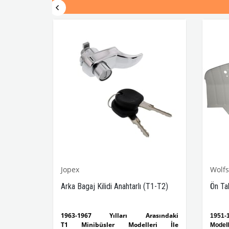
Jopex
Wolf
Arka Bagaj Kilidi Anahtarlı (T1-T2)
Ön Ta
lleri ile
1963-1967 Yılları Arasındaki
1951-
T1 Minibüsler Modelleri İle
Modell