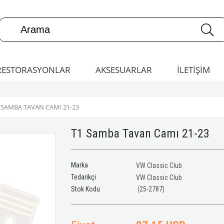
RESTORASYONLAR
AKSESUARLAR
İLETİŞİM
 SAMBA TAVAN CAMI 21-23
T1 Samba Tavan Camı 21-23
Marka
VW Classic Club
Tedarikçi
VW Classic Club
(25-2787)