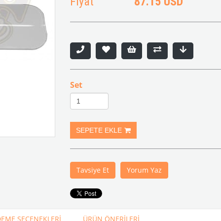
Fiyat
87.15 USD
Set
Tavsiye Et
Yorum Yaz
EME SEÇENEKLERI
ÜRÜN ÖNERILERI