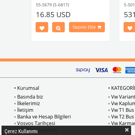
Uyumludur.
55-5679 (S-6817)
5-50
M Parça
1968-1979 Yılları Arasındaki
16.85 USD
53
T2 Minibüsler
Modelleri
İle
Uyumludur.
Ekle
Sepete Ekle
55-5679
VWCC Parça No :
OEM Parça
No : 211829231G Jp No : 8187701206
• Kurumsal
• KATEGORİ
◦ Basında biz
◦ Vw Variant
◦ İlkelerimiz
◦ Vw Kaplu
◦ İletişim
◦ Vw T1 Bus
◦ Banka ve Hesap Bilgileri
◦ Vw T2 Bus
◦ Vosvos Tarihçesi
◦ Vw Karma
◦ Gizlilik Sözleşmesi
Çerez Kullanımı