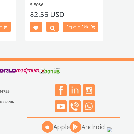
aki T1
5-5036
82.55 USD
rça No
e
Sepete Ekle
 34755
31002786
Apple
Android