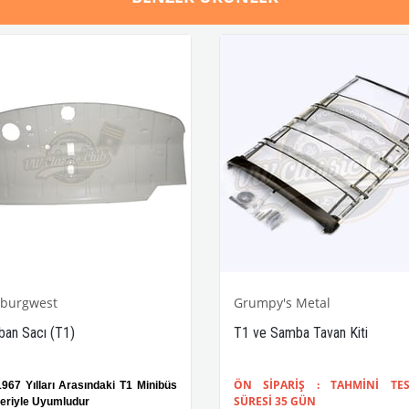
sburgwest
Grumpy's Metal
ban Sacı (T1)
T1 ve Samba Tavan Kiti
ÖN SİPARİŞ : TAHMİNİ TES
1967
Yılları Arasındaki T1 Minibüs
SÜRESİ 35 GÜN
eriyle Uyumludur