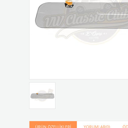
Artır
Azalt
ÜRÜN ÖZELLIKLERI
YORUMLAR
(0)
ÖD