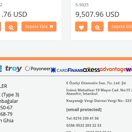
1951-1967 Yılları Arasınd
12
5-5025
Modelleri İle Uyumludur
1.76 USD
9,507.96 USD
VWCC Parça No : 5-5025 OEM Pa
: GM1197
Sepete Ekle
Sepete Ekl
E Özelçi Otomotiv San. Tic. Ltd. Şti
LER
İnönü Mahallesi 19 Mayıs Cad. No:15
Atasehir, Istanbul
 (Type 3)
mbağalar
Kozyatağı Vergi Dairesi Vergi No : 32
 50-67
[email protected]
 68-79
Tel: 0216 330 41 56
n Ghia
GSM: 0532 203 22 33