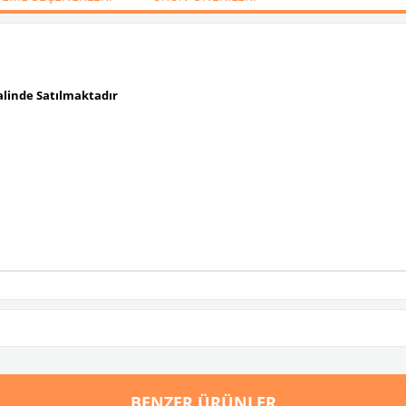
alinde Satılmaktadır
BENZER ÜRÜNLER