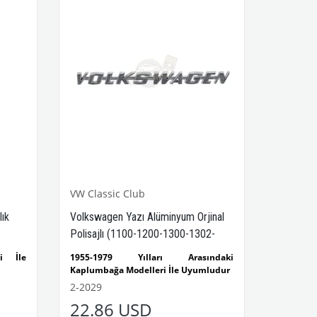
Modelleri İle Uyumludur
VWCC Parça No : 3-3139 OEM Parça No
: 111971237
VW Classic Club
ık
Volkswagen Yazı Alüminyum Orjinal
Polisajlı (1100-1200-1300-1302-
1303-T1-T2-Karmann Ghia-Variant)
i İle
1955-1979 Yılları Arasındaki
Kaplumbağa Modelleri İle Uyumludur
r
1100-1200-1300-1302-1303
2-2029
r
Kaplumbağa Modelleri İle Uyumludur
22.86 USD
r
1968-1979 Yılları Arasındaki T2