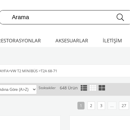
RESTORASYONLAR
AKSESUARLAR
İLETİŞİM
AYFA
>
VW T2 MINIBÜS
>
T2A 68-71
648 Ürün
Stoktakiler
1
2
3
...
27