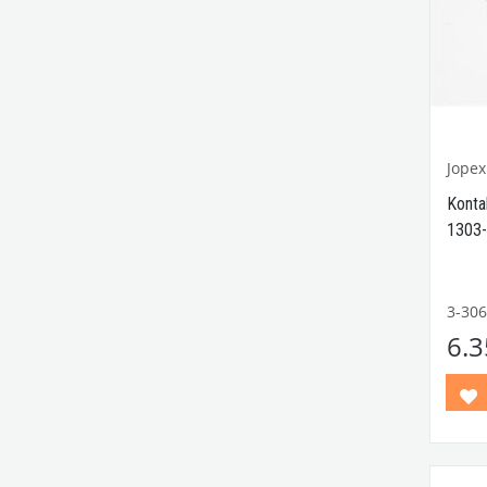
Jopex
Kontak
1303-
3-306
1971
6.
Kaplum
1302-
Uyuml
1968-
Modell
T2 A v