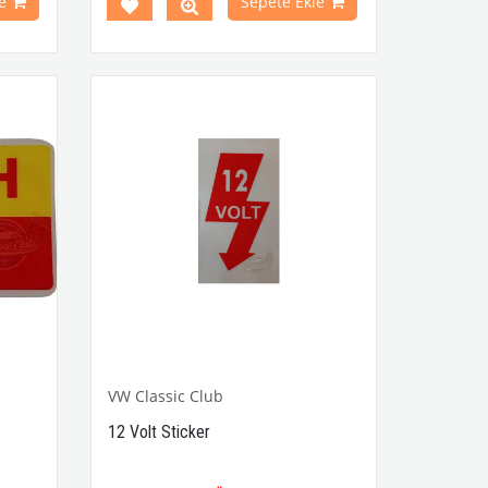
e
Sepete Ekle
aki T1
1968-1979 Yılları Arasındaki T2
Modelleri İle Uyumludur
aki T2
T2 A ve T2 B Kasa İle Uyumludur
VWCC Parça No : 2-2066 OEM Parça No
: -
rça No
VW Classic Club
12 Volt Sticker