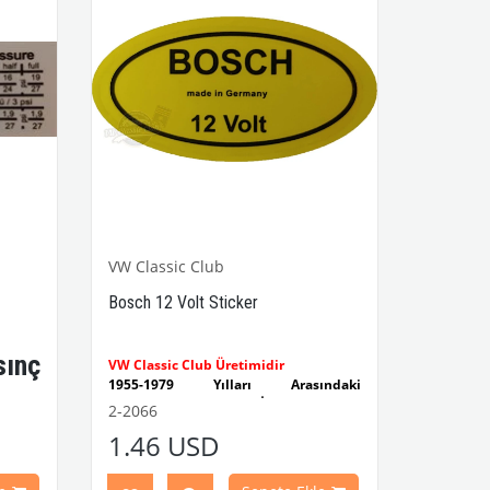
VW Classic Club
Bosch 12 Volt Sticker
ınç
VW Classic Club Üretimidir
1955-1979 Yılları Arasındaki
Kaplumbağa Modelleri İle Uyumludur
2-2066
ndaki
1100-1200-1300-1302-1303
1.46 USD
ludur
Kaplumbağa Modelleri İle Uyumludur
1960-1967 Yılları Arasındaki T1
ludur
Modelleri İle Uyumludur