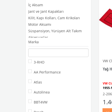
İç Aksam
Jant ve Jant Kapakları
Kilit, Kapı Kolları, Cam Krikoları
Motor Aksamı
Süspansiyon, Yürüyen Alt Takım
Aksesuarlar
Marka
Dış Aksam
Elektrik Aksamı
Fren ve Balata Aksamı
VW Cl
3-RHO
İç Aksam
Yağ H
Jant ve Jant Kapağı
AA Performance
Kaporta Aksamı
Atlas
Kilit, Kapı Kolu, Cam Krikosu
VW Cla
1955
Motor Aksamı
Autolinea
Kaplu
2-206
Süspansiyon,Yürüyen Alt Takım
1100-
1.
Kaplu
BBT4VW
T2b 72-80
1960-
Model