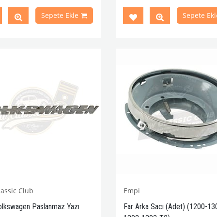
Parça No : 25-3089 OEM Parça
111998004
Sepete Ekle
Sepete Ekl
assic Club
Empi
lkswagen Paslanmaz Yazı
Far Arka Sacı (Adet) (1200-13