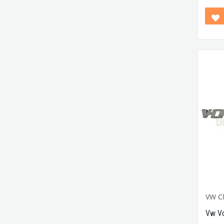
VWCC 
No : 
VW Cl
Vw Vo