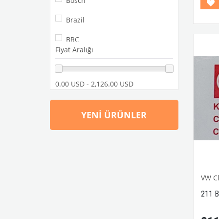
Bosch
1968-
Model
Brazil
T2 A v
VWCC 
BRC
: -
Fiyat Aralığı
Brosol
BUGPACK
0.00 USD - 2,126.00 USD
Carub
YENI ÜRÜNLER
CB Performance
Champion
Classic line
Continental
VW Cl
211 Bi