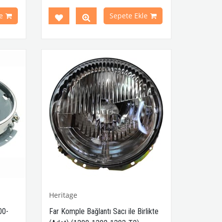
Modelleri İle Uyumludur
T2 A ve T2 B Modelleri İle Uyumludur
e
Sepete Ekle
1950-1972 Yılları Arasındaki Karmann
Ghia Modelleri İle Uyumludur
1962-1972 Yılları Arasındaki Variant
Modelleri İle Uyumludur
VWCC Parça No :
2-2029
OEM Parça
No :
113853687K
Heritage
00-
Far Komple Bağlantı Sacı ile Birlikte