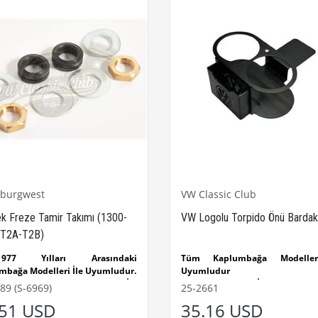
Parça No:
3-3065 |
OEM Parça
1905865L / 8190400600
sburgwest
VW Classic Club
ek Freze Tamir Takımı (1300-
VW Logolu Torpido Önü Bardakl
-T2A-T2B)
-1977 Yılları Arasındaki
Tüm Kaplumbağa Modeller
mbağa Modelleri İle Uyumludur.
Uyumludur
1302 Kaplumbağa Modelleri İle
Tüm T1 Modelleri İle Uyumludu
89 (S-6969)
25-2661
udur.
Tüm T2 Modelleri İle Uyumludu
.51 USD
35.16 USD
e T2B Kasa ile Uyumludur.
Tüm T3 Modelleri İle Uyumludu