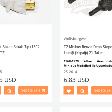
Wolfsburgwest
 Soketi Sakallı Tip (1302-
T2 Minibus Benzin Depo Stoper
T2)
Lastiği (Kapağı) 2'li Takım
1968-1979 Yılları Arasınd
Minibüs Modelleri ile Uyumludu
2'li olarak satılır
5
25-2614
-1979 Yılları Arasındaki
VWCC Parça No : 25-2614 OEM
35 USD
6.83 USD
bağa Modelleri İle Uyumludur
No : 211857145
1303 Kaplumbağa Modelleri İle
udur
Sepete Ekle
Sepete Ekl
1979 Yılları Arasındaki T2
eri İle Uyumludur
e T2 B Modelleri İle Uyumludur