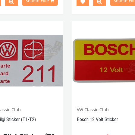
Sepete Ekle
Sepete Ekl
1979 Yılları Arasındaki T2
1960-1967 Yılları Arasınd
leri İle Uyumludur
Modelleri İle Uyumludur
e T2 B Kasa İle Uyumludur
1968-1979 Yılları Arasınd
Parça No : 2-2067 OEM Parça No
Modelleri İle Uyumludur
T2 A ve T2 B Kasa İle Uyumludur
VWCC Parça No : 2-2084 OEM Pa
: 113000257A
assic Club
VW Classic Club
lgi Sticker (T1-T2)
Bosch 12 Volt Sticker