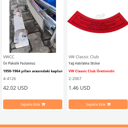
VWCC
VW Classic Club
Ön Plakalık Paslanmaz
Yağ Hatırlatma Sticker
1950-1964 yılları arasındaki kaplumbağa modelleri ile uyumludur. 
VW Classic Club Üretimidir
4-4126
2-2067
42.02 USD
1.46 USD
mbağa Modelleri İle Uyumludur
VW logolu 2 adet ayak ve 1 adet düz plakalıktan oluşmaktadır.
1955-1979 Yılları Arasındaki Kapl
Sepete Ekle
Sepete Ekle
arını daha etkili şekilde kontrol etmek için tasarlanmış özel bir iç trim setidir. 
ri İle Uyumludur
Paslanmaz malzemeden üretilmiştir.
1100-1200-1300-1302-1303 Kaplum