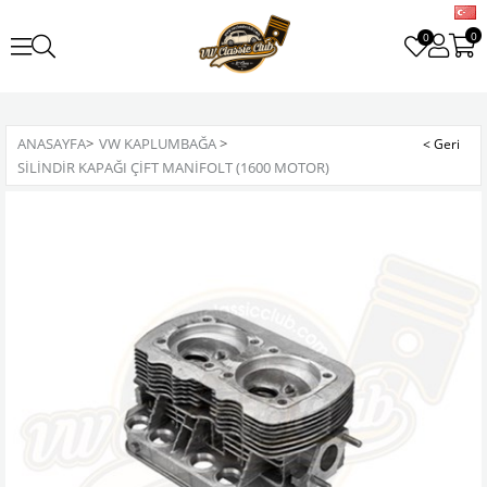
0
0
ANASAYFA
>
VW KAPLUMBAĞA
>
SILINDIR KAPAĞI ÇIFT MANIFOLT (1600 MOTOR)