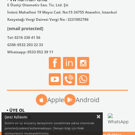
E Özelçi Otomotiv San. Tic. Ltd. Şti
İnönü Mahallesi 19 Mayıs Cad. No:15 34755 Atasehir, Istanbul
Kozyatağı Vergi Dairesi Vergi No : 3231002786
[email protected]
Tel: 0216 330 41 56
GSM: 0532 203 22 33
Whatsapp: 0533 052 39 11
Apple
Android
• ÜYE OL
• AKSESUAR
Çerez Kullanımı
Sizlere en iyi alışveriş deneyimini sunabilmek adına sitemizde
• KATALOG
çerezler(cookies) kullanmaktayız. Detaylı bilgi için Kvkk
sözleşmesini inceleyebilirsiniz.
© 2024 VW CLASSIC CLUB "vwclassicclub.com" Tüm Hakklar