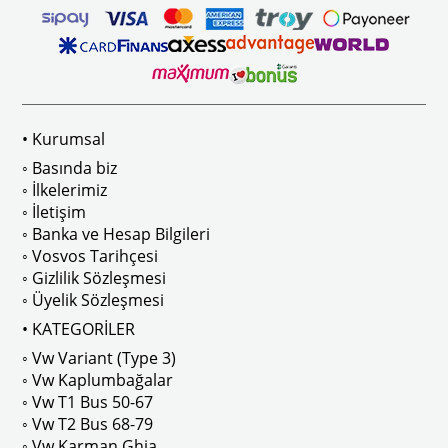
ikler, sürüş esnasında doğrudan gelen güneş ışığını keserek görüş konforunu artı
n Ghia Modelleri İle Uyumludur
VWC Parça No: 4-4126
1960-1967 Yılları Arasındaki T1 Mo
 Modelleri İle Uyumludur
1968-1979 Yılları Arasındaki T2 Mo
• Kurumsal
 
T2 A ve T2 B Kasa İle Uyumludur
◦ Basında biz
◦ İlkelerimiz
◦ İletişim
◦ Banka ve Hesap Bilgileri
No : AC711500 / 80500
VWCC Parça No : 2-2067 OEM Parça 
◦ Vosvos Tarihçesi
◦ Gizlilik Sözleşmesi
◦ Üyelik Sözleşmesi
• KATEGORİLER
◦ Vw Variant (Type 3)
ak isteyenler için tercih edilir.
◦ Vw Kaplumbağalar
◦ Vw T1 Bus 50-67
◦ Vw T2 Bus 68-79
◦ Vw Karman Ghia