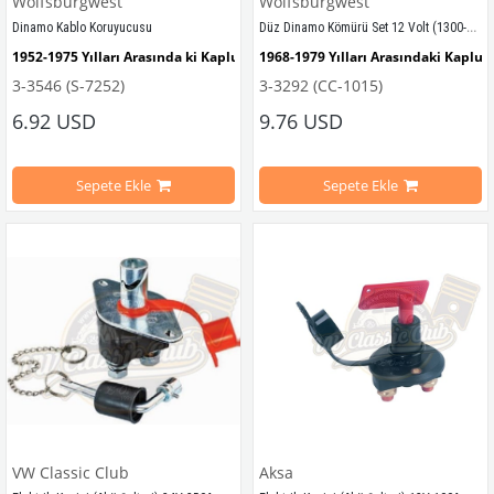
Wolfsburgwest
Wolfsburgwest
Düz Dinamo Kömürü Set 12 Volt (1300-1302-1303-T2)
Dinamo Kablo Koruyucusu
1952-1975 Yılları Arasında ki Kaplumbağalar İle 
1968-1979 Yılları Arasındaki Kaplu
Uyumludur.
3-3546 (S-7252)
3-3292 (CC-1015)
1100-1200-1300-1302-1303 Tip Kaplumbağalar ile Uyumludur. 
1300-1302-1303 Kaplumbağa Modell
6.92 USD
9.76 USD
T1 ve T2 Minibüsler İle 
Uyumludur.
1968-1979 Yılları Arasındaki T2 Mod
Sepete Ekle
Sepete Ekle
T2 A ve T2 B Kasa İle Uyumludur
VWCC Parça No :3-3546 OEM Parça No : 113971901A
VWCC Parça No : 3-3292  OEM Parça No : 113903515A
VW Classic Club
Aksa