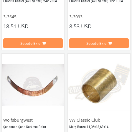
Elektrik Kesici (Akü Şalteri) 24V 250A
Elektrik Kesici (Akü Şalteri) 12V 100A
3-3645
3-3093
250A 
Devre Kesici 
18.51 USD
8.53 USD
Devre Kesici 
12 V
Sepete Ekle
Sepete Ekle
24 V
100A
VWCC Parça No: 
3-3645  
OEM Parça No: 05DK0101
Maksimum 24V Kadar Dayanıklıdır
VWC Parça No: 
3-3093
OEM Parça N
Wolfsburgwest
VW Classic Club
Şanzıman Şase Kablosu Bakır
Marş Burcu 11,06x13,63x14