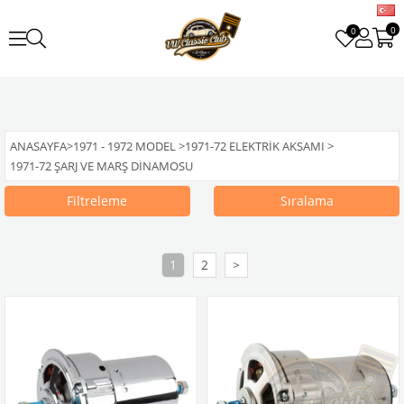
0
0
ANASAYFA
>
1971 - 1972 MODEL
>
1971-72 ELEKTRIK AKSAMI
>
1971-72 ŞARJ VE MARŞ DINAMOSU
Filtreleme
Sıralama
1
2
>