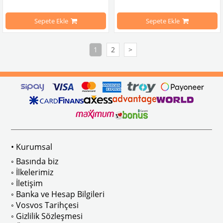
T1-T2 Minibüsler ile Uyumludur.
Tüm Model Yılları İle Uyumludur
Sepete Ekle
Sepete Ekle
Karmann-Variant Modelleri ile Uyumludur.
1100-1200-1300-1302-1303 Tip Kaplu
1
2
>
T1-T2 Minibüsler ile 
Uyumludur
Karmann-Variant Modelleri ile Uyuml
VWC Parça No:
3-3632
OEM Parça No
• Kurumsal
◦ Basında biz
◦ İlkelerimiz
◦ İletişim
◦ Banka ve Hesap Bilgileri
◦ Vosvos Tarihçesi
◦ Gizlilik Sözleşmesi