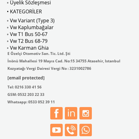
◦ Üyelik Sözleşmesi
• KATEGORİLER
◦ Vw Variant (Type 3)
◦ Vw Kaplumbağalar
◦ Vw T1 Bus 50-67
◦ Vw T2 Bus 68-79
◦ Vw Karman Ghia
E Özelçi Otomotiv San. Tic. Ltd. Şti
İnönü Mahallesi 19 Mayıs Cad. No:15 34755 Atasehir, Istanbul
Kozyatağı Vergi Dairesi Vergi No : 3231002786
[email protected]
Tel: 0216 330 41 56
GSM: 0532 203 22 33
Whatsapp: 0533 052 39 11