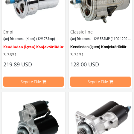
Empi
Classic line
Şarj Dinamosu  12V 55AMP (1100-1200-1300-1302-1303-Karmann-Variant-T1-T2A-T2B)
Şarj Dinamosu (Krom) (12V-75Amp)
Kendinden (İçten) Konjektörlüdür
Kendinden (içten) Konjektörlüdür
3-3631
3-3131
12 Volt - 75 Amper
219.89 USD
128.00 USD
55 Amper
1955-1979 Yılları Arasındaki Kaplumbağa Modelleri İle Uyumludur
Tüm Model Yılları İle Uyumludur
Sepete Ekle
Sepete Ekle
1100-1200-1300-1302-1303 Kaplumbağa Modelleri İle Uyumludur
1100-1200-1300-1302-1303 Tip Kaplu
1950-1967 Yılları Arasındaki T1 Modelleri İle Uyumludur
T1-T2 Minibüsler ile Uyumludur
1968-1979 Yılları Arasındaki T2 Modelleri İle Uyumludur
Karmann-Variant Modelleri ile Uyuml