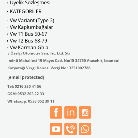
◦ Üyelik Sözleşmesi
• KATEGORİLER
◦ Vw Variant (Type 3)
◦ Vw Kaplumbağalar
VWCC Parça No : 3-3406 OEM Parça 
◦ Vw T1 Bus 50-67
◦ Vw T2 Bus 68-79
◦ Vw Karman Ghia
E Özelçi Otomotiv San. Tic. Ltd. Şti
İnönü Mahallesi 19 Mayıs Cad. No:15 34755 Atasehir, Istanbul
Kozyatağı Vergi Dairesi Vergi No : 3231002786
[email protected]
Tel: 0216 330 41 56
GSM: 0532 203 22 33
Whatsapp: 0533 052 39 11