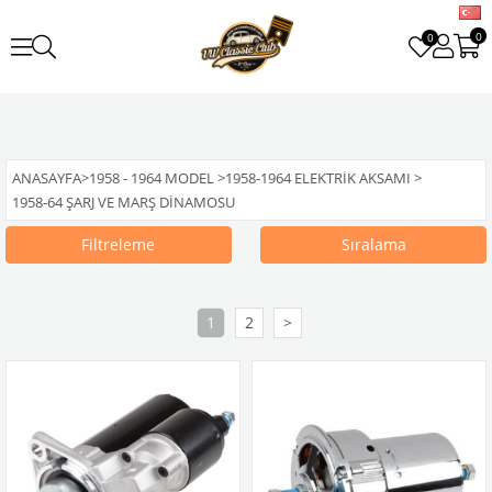
0
0
ANASAYFA
>
1958 - 1964 MODEL
>
1958-1964 ELEKTRIK AKSAMI
>
1958-64 ŞARJ VE MARŞ DINAMOSU
Filtreleme
Sıralama
1
2
>