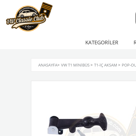
KATEGORİLER
ANASAYFA
>
VW T1 MINIBÜS
>
T1-İÇ AKSAM
>
POP-OUT