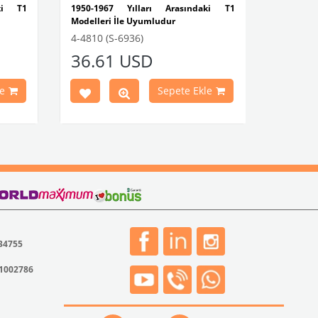
aki T1
1950-1967 Yılları Arasındaki T1
Modelleri İle Uyumludur
rça No
Bir paket içinde 60 adet vida ve
4-4810 (S-6936)
somun bulunur.
36.61 USD
VWCC Parça No : 4-4810 OEM Parça No
e
Sepete Ekle
: 211863615
 34755
31002786