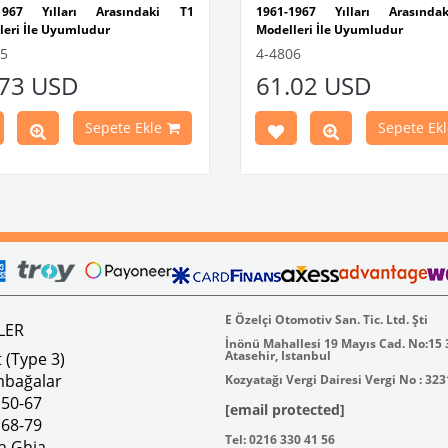
-1967 Yılları Arasındaki T1
1961-1967 Yılları Arasınd
leri İle Uyumludur
Modelleri İle Uyumludur
VWCC Parça No : 4-4806 OEM Pa
05
4-4806
Parça No : 4-4805 OEM Parça No
: 221867573D
.73 USD
61.02 USD
947511CGY
Sepete Ekle
Sepete Ekl
E Özelçi Otomotiv San. Tic. Ltd. Şti
LER
İnönü Mahallesi 19 Mayıs Cad. No:15
Atasehir, Istanbul
 (Type 3)
mbağalar
Kozyatağı Vergi Dairesi Vergi No : 32
 50-67
[email protected]
 68-79
Tel: 0216 330 41 56
n Ghia