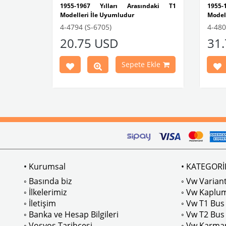
 Bağlantı
1955-1967 Yılları Arasındaki T1
1955
Modelleri İle Uyumludur
Model
1 ve T2
VWCC Parça No : 4-4794 OEM Parça No
4-4794 (S-6705)
4-48
: 211415639GY
VWCC 
20.75 USD
31
kleri.
: 211
Ekle
Sepete Ekle
M Parça
• Kurumsal
• KATEGORİ
◦ Basında biz
◦ Vw Variant
◦ İlkelerimiz
◦ Vw Kaplu
◦ İletişim
◦ Vw T1 Bus
◦ Banka ve Hesap Bilgileri
◦ Vw T2 Bus
◦ Vosvos Tarihçesi
◦ Vw Karma