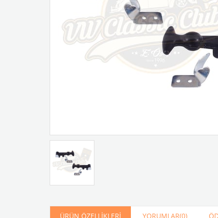
Artır
Azalt
ÜRÜN ÖZELLIKLERI
YORUMLAR
(0)
ÖD