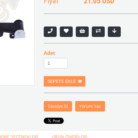
Fiyat
21.05 USD
Adet
Tavsiye Et
Yorum Yaz
EME SEÇENEKLERI
ÜRÜN ÖNERILERI