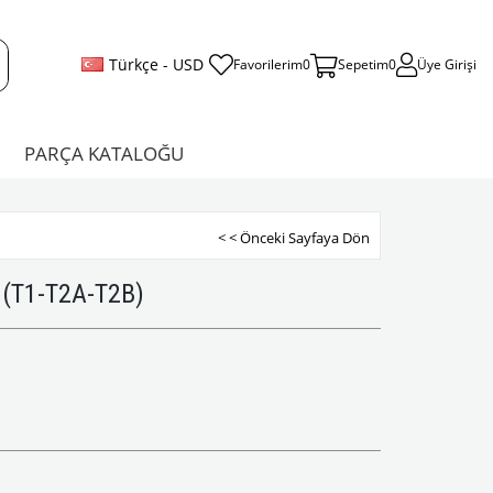
Türkçe - USD
Favorilerim
0
Sepetim
0
Üye Girişi
PARÇA KATALOĞU
< < Önceki Sayfaya Dön
 (T1-T2A-T2B)