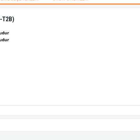
A-T2B)
ludur
ludur