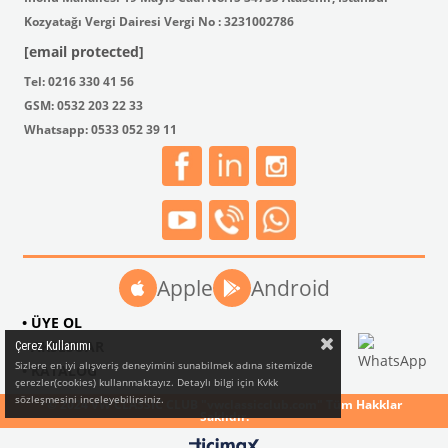
Kozyatağı Vergi Dairesi Vergi No : 3231002786
[email protected]
Tel: 0216 330 41 56
GSM: 0532 203 22 33
Whatsapp: 0533 052 39 11
Apple
Android
• ÜYE OL
• AKSESUAR
Çerez Kullanımı
Sizlere en iyi alışveriş deneyimini sunabilmek adına sitemizde
• KATALOG
çerezler(cookies) kullanmaktayız. Detaylı bilgi için Kvkk
sözleşmesini inceleyebilirsiniz.
© 2024 VW CLASSIC CLUB "vwclassicclub.com" Tüm Hakklar
Saklıdır.