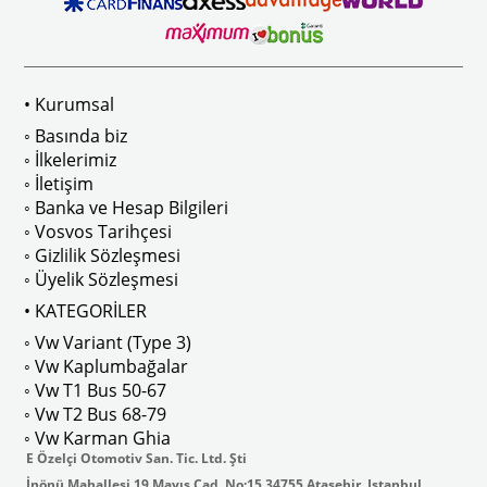
• Kurumsal
◦ Basında biz
◦ İlkelerimiz
◦ İletişim
◦ Banka ve Hesap Bilgileri
◦ Vosvos Tarihçesi
◦ Gizlilik Sözleşmesi
◦ Üyelik Sözleşmesi
• KATEGORİLER
◦ Vw Variant (Type 3)
◦ Vw Kaplumbağalar
◦ Vw T1 Bus 50-67
◦ Vw T2 Bus 68-79
◦ Vw Karman Ghia
E Özelçi Otomotiv San. Tic. Ltd. Şti
İnönü Mahallesi 19 Mayıs Cad. No:15 34755 Atasehir, Istanbul