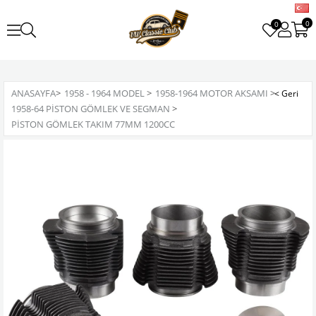
0
0
ANASAYFA
>
1958 - 1964 MODEL
>
1958-1964 MOTOR AKSAMI
>
1958-64 PISTON GÖMLEK VE SEGMAN
>
PISTON GÖMLEK TAKIM 77MM 1200CC