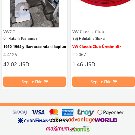
VWCC
VW Classic Club
Ön Plakalık Paslanmaz
Yağ Hatırlatma Sticker
1950-1964 yılları arasındaki kaplumbağa modelleri ile uyumludur. 
VW Classic Club Üretimidir
4-4126
2-2067
42.02 USD
1.46 USD
mbağa Modelleri İle Uyumludur
VW logolu 2 adet ayak ve 1 adet düz plakalıktan oluşmaktadır.
1955-1979 Yılları Arasındaki Kapl
Sepete Ekle
Sepete Ekle
arını daha etkili şekilde kontrol etmek için tasarlanmış özel bir iç trim setidir. 
ri İle Uyumludur
Paslanmaz malzemeden üretilmiştir.
1100-1200-1300-1302-1303 Kaplum
ikler, sürüş esnasında doğrudan gelen güneş ışığını keserek görüş konforunu artı
n Ghia Modelleri İle Uyumludur
VWC Parça No: 4-4126
1960-1967 Yılları Arasındaki T1 Mo
 Modelleri İle Uyumludur
1968-1979 Yılları Arasındaki T2 Mo