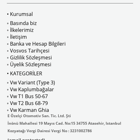
• Kurumsal
 
T2 A ve T2 B Kasa İle Uyumludur
◦ Basında biz
◦ İlkelerimiz
◦ İletişim
◦ Banka ve Hesap Bilgileri
No : AC711500 / 80500
VWCC Parça No : 2-2067 OEM Parça 
◦ Vosvos Tarihçesi
◦ Gizlilik Sözleşmesi
◦ Üyelik Sözleşmesi
• KATEGORİLER
◦ Vw Variant (Type 3)
ak isteyenler için tercih edilir.
◦ Vw Kaplumbağalar
◦ Vw T1 Bus 50-67
◦ Vw T2 Bus 68-79
◦ Vw Karman Ghia
E Özelçi Otomotiv San. Tic. Ltd. Şti
İnönü Mahallesi 19 Mayıs Cad. No:15 34755 Atasehir, Istanbul
Kozyatağı Vergi Dairesi Vergi No : 3231002786