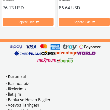
76.13 USD
86.64 USD
1100-1200 Kaplumbağa Modelleri İle Uyumludur
1200-1300-1302 Kaplumbağa Model
Sepete Ekle
Sepete Ekle
VWCC Parça No : 4-4646 OEM Parça No : 113881375E
VWCC Parça No : 4-4648 OEM Parça
swagen Kaplumbağa (Beetle) modelleriyle ve
arı arasındaki Karmann Ghia modelleriyle uyumludur.
• Kurumsal
sa araçlar için uygundur.
◦ Basında biz
◦ İlkelerimiz
◦ İletişim
gesinin hemen arkasında yer alan sacın alt yarısını kapsamaktadır. Yıllar i
◦ Banka ve Hesap Bilgileri
◦ Vosvos Tarihçesi