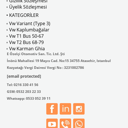
◦ Gizlilik Sözleşmesi
lya’da yüksek kalite standartlarında üretilmiştir.
◦ Üyelik Sözleşmesi
• KATEGORİLER
◦ Vw Variant (Type 3)
◦ Vw Kaplumbağalar
◦ Vw T1 Bus 50-67
◦ Vw T2 Bus 68-79
◦ Vw Karman Ghia
E Özelçi Otomotiv San. Tic. Ltd. Şti
İnönü Mahallesi 19 Mayıs Cad. No:15 34755 Atasehir, Istanbul
Kozyatağı Vergi Dairesi Vergi No : 3231002786
o: 113805451F / 111805452
[email protected]
Tel: 0216 330 41 56
GSM: 0532 203 22 33
Whatsapp: 0533 052 39 11