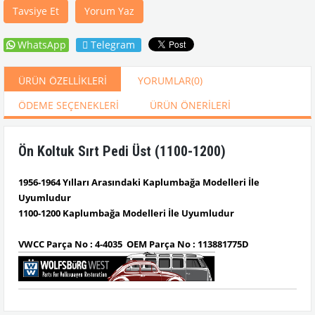
Tavsiye Et
Yorum Yaz
WhatsApp
Telegram
ÜRÜN ÖZELLIKLERI
YORUMLAR
(0)
ÖDEME SEÇENEKLERI
ÜRÜN ÖNERILERI
Ön Koltuk Sırt Pedi Üst (1100-1200)
1956-1964 Yılları Arasındaki Kaplumbağa Modelleri İle
Uyumludur
1100-1200 Kaplumbağa Modelleri İle Uyumludur
VWCC Parça No :
4-4035
OEM Parça No :
113881775D