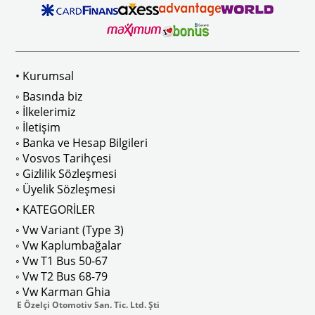
1968 - 1971 yılları arasındaki Volkswagen Kaplumbağa (Beetle) modelleri
                        1967 - 1974 yılları arasındaki Karmann Ghia modelleriyle u
• Kurumsal
                        1300 ve 1200 STD kasa araçlar için uygundur.
◦ Basında biz
◦ İlkelerimiz
◦ İletişim
Bu parça, ön şase üzerinde pedal bölgesinin hemen arkasında yer alan sac
◦ Banka ve Hesap Bilgileri
◦ Vosvos Tarihçesi
◦ Gizlilik Sözleşmesi
Centauro Auto Parts tarafından Brezilya’da yüksek kalite standartlarında 
◦ Üyelik Sözleşmesi
• KATEGORİLER
◦ Vw Variant (Type 3)
◦ Vw Kaplumbağalar
◦ Vw T1 Bus 50-67
◦ Vw T2 Bus 68-79
◦ Vw Karman Ghia
E Özelçi Otomotiv San. Tic. Ltd. Şti