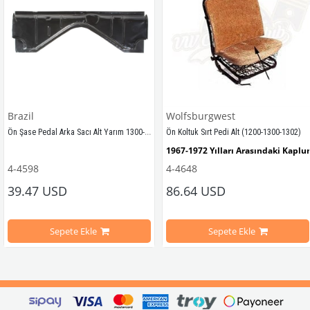
Brazil
Wolfsburgwest
Ön Şase Pedal Arka Sacı Alt Yarım 1300-1200 STD
Ön Koltuk Sırt Pedi Alt (1200-1300-1302)
Modelleri İle Uyumludur
1967-1972 Yılları Arasındaki Kapl
4-4598
4-4648
39.47 USD
86.64 USD
1200-1300-1302 Kaplumbağa Model
Sepete Ekle
Sepete Ekle
VWCC Parça No : 4-4648 OEM Parça