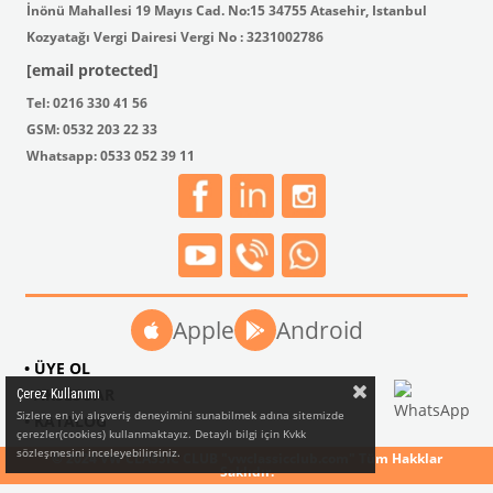
İnönü Mahallesi 19 Mayıs Cad. No:15 34755 Atasehir, Istanbul
Kozyatağı Vergi Dairesi Vergi No : 3231002786
VWCC Parça No: 4-4598 OEM Parça No: 113805451F / 111805452
[email protected]
Tel: 0216 330 41 56
GSM: 0532 203 22 33
Whatsapp: 0533 052 39 11
Apple
Android
• ÜYE OL
• AKSESUAR
Çerez Kullanımı
Sizlere en iyi alışveriş deneyimini sunabilmek adına sitemizde
• KATALOG
çerezler(cookies) kullanmaktayız. Detaylı bilgi için Kvkk
sözleşmesini inceleyebilirsiniz.
© 2024 VW CLASSIC CLUB "vwclassicclub.com" Tüm Hakklar
Saklıdır.