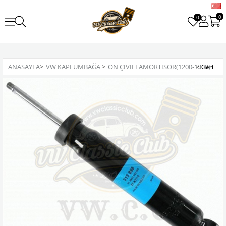
0
0
ANASAYFA
>
VW KAPLUMBAĞA
>
ÖN ÇIVILI AMORTISÖR(1200-1300)