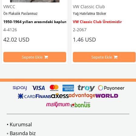
VWCC
VW Classic Club
Ön Plakalık Paslanmaz
Yağ Hatırlatma Sticker
1950-1964 yılları arasındaki kaplumbağa modelleri ile uyumludur. 
VW Classic Club Üretimidir
4-4126
2-2067
42.02 USD
1.46 USD
mbağa Modelleri İle Uyumludur
VW logolu 2 adet ayak ve 1 adet düz plakalıktan oluşmaktadır.
1955-1979 Yılları Arasındaki Kapl
Sepete Ekle
Sepete Ekle
arını daha etkili şekilde kontrol etmek için tasarlanmış özel bir iç trim setidir. 
ri İle Uyumludur
Paslanmaz malzemeden üretilmiştir.
1100-1200-1300-1302-1303 Kaplum
ikler, sürüş esnasında doğrudan gelen güneş ışığını keserek görüş konforunu artı
n Ghia Modelleri İle Uyumludur
VWC Parça No: 4-4126
1960-1967 Yılları Arasındaki T1 Mo
 Modelleri İle Uyumludur
1968-1979 Yılları Arasındaki T2 Mo
• Kurumsal
 
T2 A ve T2 B Kasa İle Uyumludur
◦ Basında biz