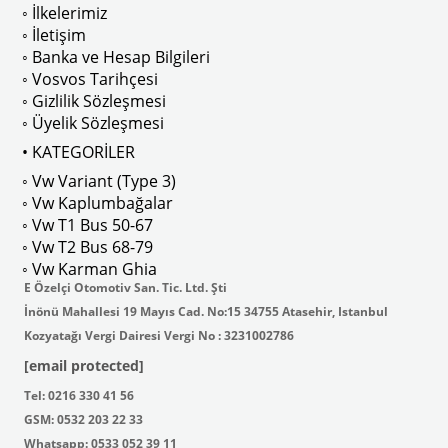
◦ İlkelerimiz
◦ İletişim
◦ Banka ve Hesap Bilgileri
No : AC711500 / 80500
VWCC Parça No : 2-2067 OEM Parça 
◦ Vosvos Tarihçesi
◦ Gizlilik Sözleşmesi
◦ Üyelik Sözleşmesi
• KATEGORİLER
◦ Vw Variant (Type 3)
ak isteyenler için tercih edilir.
◦ Vw Kaplumbağalar
◦ Vw T1 Bus 50-67
◦ Vw T2 Bus 68-79
◦ Vw Karman Ghia
E Özelçi Otomotiv San. Tic. Ltd. Şti
İnönü Mahallesi 19 Mayıs Cad. No:15 34755 Atasehir, Istanbul
Kozyatağı Vergi Dairesi Vergi No : 3231002786
[email protected]
Tel: 0216 330 41 56
GSM: 0532 203 22 33
Whatsapp: 0533 052 39 11