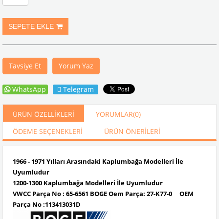
Tavsiye Et
Yorum Yaz
WhatsApp
Telegram
ÜRÜN ÖZELLIKLERI
YORUMLAR
(0)
ÖDEME SEÇENEKLERI
ÜRÜN ÖNERILERI
1966 - 1971 Yılları Arasındaki Kaplumbağa Modelleri İle
Uyumludur
1200-1300 Kaplumbağa Modelleri İle Uyumludur
VWCC Parça No : 65-6561 BOGE Oem Parça: 27-K77-0 OEM
Parça No :113413031D