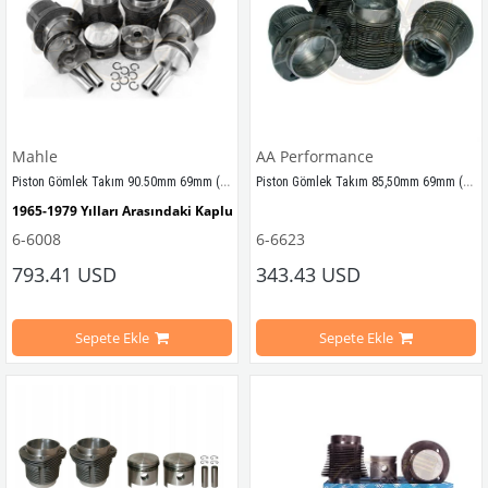
Mahle
AA Performance
Piston Gömlek Takım 90.50mm 69mm (Forged)
Piston Gömlek Takım 85,50mm 69mm (1600cc)
1965-1979 Yılları Arasındaki Kaplumbağa Modelleri İle Uyumludur
1600 Motorlar İ
le
 Uyumludur
6-6008
6-6623
1200-1300-1302-1303 Kaplumbağa Modelleri İle Uyumludur
793.41 USD
343.43 USD
Optimum performans için 1600cc silind
1968-1979 Yılları Arasındaki T2 Modelleri İle Uyumludur
Sepete Ekle
Sepete Ekle
Ağırlık (kg) 13.05
T2 A ve T2 B Kasa İle Uyumludur
Çap 85.5
Motor Hacmi 1584