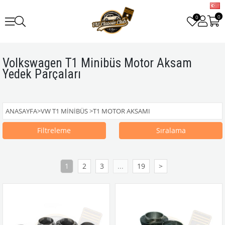
0
0
Volkswagen T1 Minibüs Motor Aksam
Yedek Parçaları
ANASAYFA
>
VW T1 MINIBÜS
>
T1 MOTOR AKSAMI
Filtreleme
Sıralama
1
2
3
...
19
>