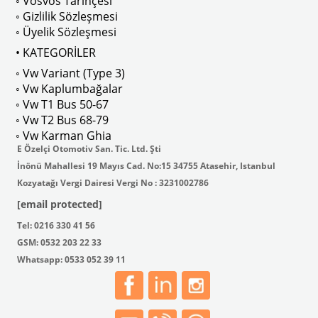
◦ Vosvos Tarihçesi
◦ Gizlilik Sözleşmesi
◦ Üyelik Sözleşmesi
• KATEGORİLER
◦ Vw Variant (Type 3)
◦ Vw Kaplumbağalar
◦ Vw T1 Bus 50-67
◦ Vw T2 Bus 68-79
◦ Vw Karman Ghia
E Özelçi Otomotiv San. Tic. Ltd. Şti
İnönü Mahallesi 19 Mayıs Cad. No:15 34755 Atasehir, Istanbul
Kozyatağı Vergi Dairesi Vergi No : 3231002786
[email protected]
Tel: 0216 330 41 56
GSM: 0532 203 22 33
Whatsapp: 0533 052 39 11