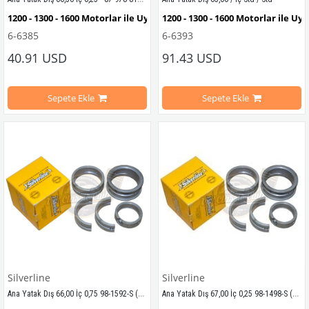
1200 - 1300 - 1600 Motorlar ile Uyumludur
1200 - 1300 - 1600 Motorlar ile U
6-6385
6-6393
1200 - 1300 - 1302 - 1303 Model Kaplumbağalar ile Uyumludur
40.91 USD
1200 - 1300 - 1302 - 1303 Model 
91.43 USD
1600 Motor T1 ve T2 Minibüslerle Uyumludur
1600 Motor T1 ve T2 Minibüslerl
Sepete Ekle
Sepete Ekle
Karmann Ghia ve Variant (Type 3) Modelleri ile Uyumludur.
Karmann Ghia ve Variant (Type 3
VWC Parça No: 
OEM Parça No: 11119849360 / 87 978 815   
6-6385 
Silverline
Silverline
Ana Yatak Dış 66,00 İç 0,75 98-1592-S (1200-1300-1600-T2)
Ana Yatak Dış 67,00 İç 0,25 98-1498-S (1200-1300-1600-T2)