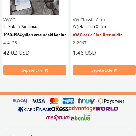
VWCC
VW Classic Club
Ön Plakalık Paslanmaz
Yağ Hatırlatma Sticker
1950-1964 yılları arasındaki kaplumbağa modelleri ile uyumludur. 
VW Classic Club Üretimidir
4-4126
2-2067
42.02 USD
1.46 USD
mbağa Modelleri İle Uyumludur
VW logolu 2 adet ayak ve 1 adet düz plakalıktan oluşmaktadır.
1955-1979 Yılları Arasındaki Kapl
Sepete Ekle
Sepete Ekle
arını daha etkili şekilde kontrol etmek için tasarlanmış özel bir iç trim setidir. 
ri İle Uyumludur
Paslanmaz malzemeden üretilmiştir.
1100-1200-1300-1302-1303 Kaplum
ikler, sürüş esnasında doğrudan gelen güneş ışığını keserek görüş konforunu artı
n Ghia Modelleri İle Uyumludur
VWC Parça No: 4-4126
1960-1967 Yılları Arasındaki T1 Mo
 Modelleri İle Uyumludur
1968-1979 Yılları Arasındaki T2 Mo