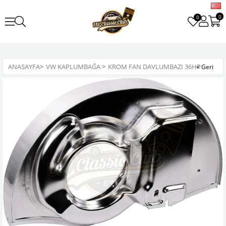
0
0
ANASAYFA
>
VW KAPLUMBAĞA
>
KROM FAN DAVLUMBAZI 36HP