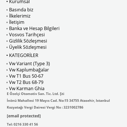
• Kurumsal
 
T2 A ve T2 B Kasa İle Uyumludur
◦ Basında biz
◦ İlkelerimiz
◦ İletişim
◦ Banka ve Hesap Bilgileri
No : AC711500 / 80500
VWCC Parça No : 2-2067 OEM Parça 
◦ Vosvos Tarihçesi
◦ Gizlilik Sözleşmesi
◦ Üyelik Sözleşmesi
• KATEGORİLER
◦ Vw Variant (Type 3)
ak isteyenler için tercih edilir.
◦ Vw Kaplumbağalar
◦ Vw T1 Bus 50-67
◦ Vw T2 Bus 68-79
◦ Vw Karman Ghia
E Özelçi Otomotiv San. Tic. Ltd. Şti
İnönü Mahallesi 19 Mayıs Cad. No:15 34755 Atasehir, Istanbul
Kozyatağı Vergi Dairesi Vergi No : 3231002786
[email protected]
Tel: 0216 330 41 56