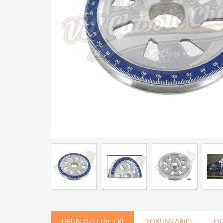
Artır
Azalt
ÜRÜN ÖZELLIKLERI
YORUMLAR
(0)
ÖD