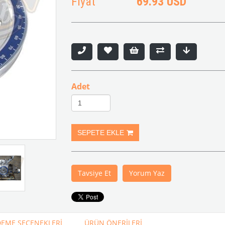
Fiyat
69.93 USD
Adet
Tavsiye Et
Yorum Yaz
EME SEÇENEKLERI
ÜRÜN ÖNERILERI