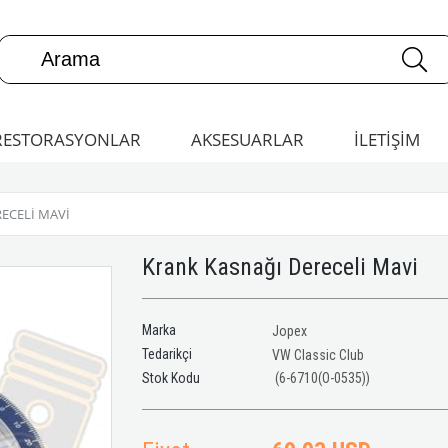
RESTORASYONLAR
AKSESUARLAR
İLETİŞİM
ECELI MAVI
Krank Kasnağı Dereceli Mavi
Marka
Jopex
Tedarikçi
VW Classic Club
(6-6710(O-0535))