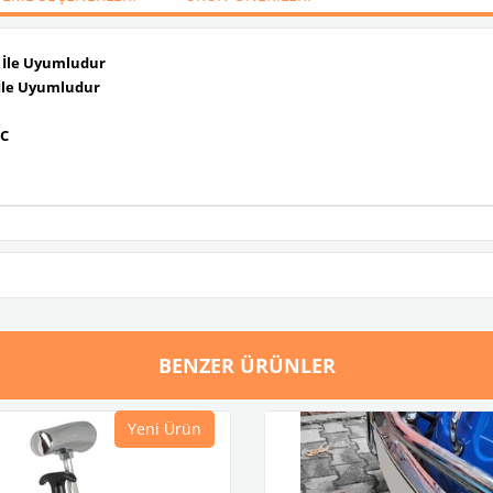
i İle Uyumludur
 İle Uyumludur
2C
BENZER ÜRÜNLER
Yeni Ürün