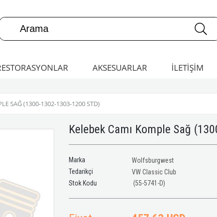
RESTORASYONLAR
AKSESUARLAR
İLETİŞİM
E SAĞ (1300-1302-1303-1200 STD)
Kelebek Camı Komple Sağ (130
Marka
Wolfsburgwest
Tedarikçi
VW Classic Club
(55-5741-D)