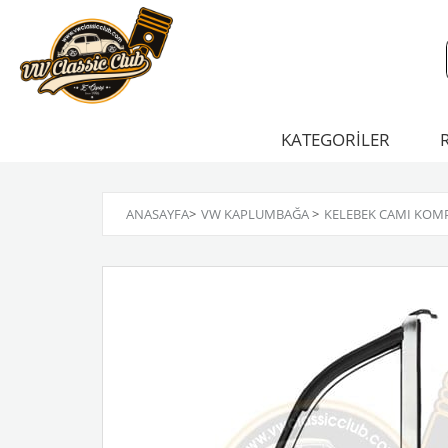
KATEGORİLER
ANASAYFA
>
VW KAPLUMBAĞA
>
KELEBEK CAMI KOMPL