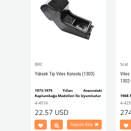
BRC
Scat
-1302-
Yüksek Tip Vites Konsolu (1303)
Vites
1302-
sındaki
1973-1979 Yılları Arasındaki
yumludur
Kaplumbağa Modelleri İle Uyumludur
1968
lumbağa
1303 Kaplumbağa Modelleri İle
Kaplu
4-4516
4-42
Uyumludur
1300
22.57 USD
27
ımı Siyah,
VWCC Parça No : 4-4516 OEM Parça No
Model
 iç mekân
: BRC30145 / P-B145
1968-
 sırasında
Ghia 
Ekle
Sepete Ekle
lde kontrol
1968-