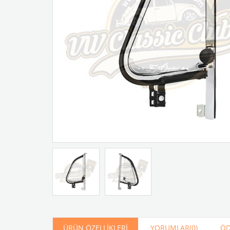
Artır
Azalt
ÜRÜN ÖZELLIKLERI
YORUMLAR
(0)
ÖD