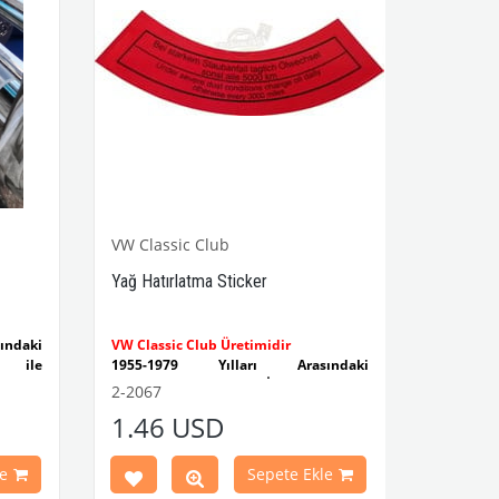
VW Classic Club
Yağ Hatırlatma Sticker
ndaki
VW Classic Club Üretimidir
 ile
1955-1979 Yılları Arasındaki
Kaplumbağa Modelleri İle Uyumludur
2-2067
et düz
1100-1200-1300-1302-1303
1.46 USD
Kaplumbağa Modelleri İle Uyumludur
ştir.
1960-1967 Yılları Arasındaki T1
Modelleri İle Uyumludur
e
Sepete Ekle
1968-1979 Yılları Arasındaki T2