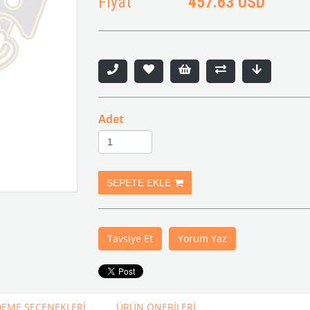
Fiyat
457.63 USD
Adet
Tavsiye Et
Yorum Yaz
EME SEÇENEKLERI
ÜRÜN ÖNERILERI