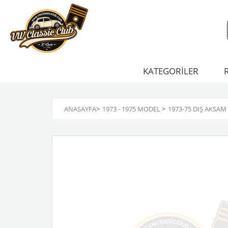
KATEGORİLER
ANASAYFA
>
1973 - 1975 MODEL
>
1973-75 DIŞ AKSAM