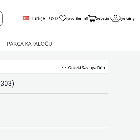
Türkçe - USD
Favorilerim
0
Sepetim
0
Üye Girişi
PARÇA KATALOĞU
< < Önceki Sayfaya Dön
1303)