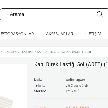
RESTORASYONLAR
AKSESUARLAR
İLETİŞİM
>
1973-75 KAPI LASTIĞI
>
KAPI DIREK LASTIĞI SOL (ADET) (1303)
Kapı Direk Lastiği Sol (ADET) (
Marka
Wolfsburgwest
Tedarikçi
VW Classic Club
(25-2708)