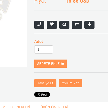
Fiyat
15.86 USD
Adet
Tavsiye Et
Yorum Yaz
EME SEÇENEKLERI
ÜRÜN ÖNERILERI