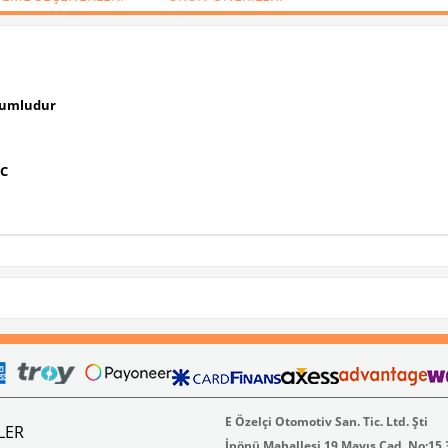
Uyumludur
1C
E Özelçi Otomotiv San. Tic. Ltd. Şti
LER
İnönü Mahallesi 19 Mayıs Cad. No:15