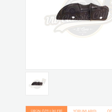
Artır
Azalt
ÜRÜN ÖZELLIKLERI
YORUMLAR
(0)
ÖD