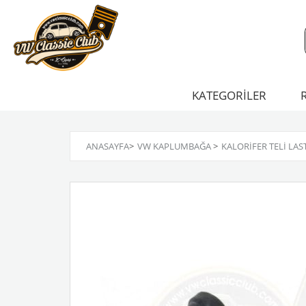
KATEGORİLER
ANASAYFA
>
VW KAPLUMBAĞA
>
KALORIFER TELI LAST