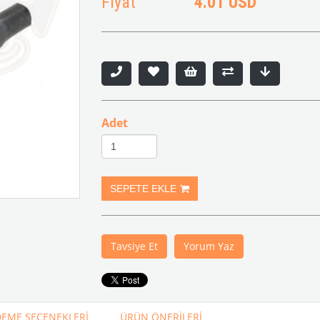
Fiyat
4.01 USD
Adet
Tavsiye Et
Yorum Yaz
EME SEÇENEKLERI
ÜRÜN ÖNERILERI