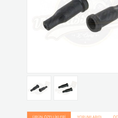
Artır
Azalt
ÜRÜN ÖZELLIKLERI
YORUMLAR
(0)
ÖD