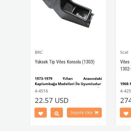
BRC
Scat
-1302-
Yüksek Tip Vites Konsolu (1303)
Vites
1302-
sındaki
1973-1979 Yılları Arasındaki
yumludur
Kaplumbağa Modelleri İle Uyumludur
1968
lumbağa
1303 Kaplumbağa Modelleri İle
Kaplu
4-4516
4-42
Uyumludur
1300
22.57 USD
27
ımı Siyah,
VWCC Parça No : 4-4516 OEM Parça No
Model
 iç mekân
: BRC30145 / P-B145
1968-
 sırasında
Ghia 
Ekle
Sepete Ekle
lde kontrol
1968-
ir iç trim
Model
1302-1303
Ağırlı