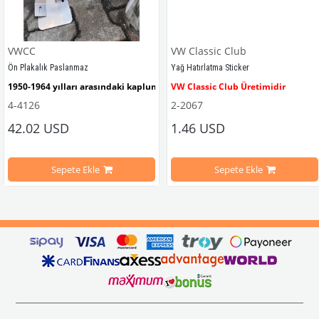
VWCC
VW Classic Club
Ön Plakalık Paslanmaz
Yağ Hatırlatma Sticker
1950-1964 yılları arasındaki kaplumbağa modelleri ile uyumludur. 
VW Classic Club Üretimidir
4-4126
2-2067
42.02 USD
1.46 USD
mbağa Modelleri İle Uyumludur
VW logolu 2 adet ayak ve 1 adet düz plakalıktan oluşmaktadır.
1955-1979 Yılları Arasındaki Kapl
Sepete Ekle
Sepete Ekle
arını daha etkili şekilde kontrol etmek için tasarlanmış özel bir iç trim setidir. 
ri İle Uyumludur
Paslanmaz malzemeden üretilmiştir.
1100-1200-1300-1302-1303 Kaplum
ikler, sürüş esnasında doğrudan gelen güneş ışığını keserek görüş konforunu artı
n Ghia Modelleri İle Uyumludur
VWC Parça No: 4-4126
1960-1967 Yılları Arasındaki T1 Mo
 Modelleri İle Uyumludur
1968-1979 Yılları Arasındaki T2 Mo