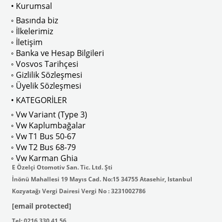
• Kurumsal
 
T2 A ve T2 B Kasa İle Uyumludur
◦ Basında biz
◦ İlkelerimiz
◦ İletişim
◦ Banka ve Hesap Bilgileri
No : AC711500 / 80500
VWCC Parça No : 2-2067 OEM Parça 
◦ Vosvos Tarihçesi
◦ Gizlilik Sözleşmesi
◦ Üyelik Sözleşmesi
• KATEGORİLER
◦ Vw Variant (Type 3)
ak isteyenler için tercih edilir.
◦ Vw Kaplumbağalar
◦ Vw T1 Bus 50-67
◦ Vw T2 Bus 68-79
◦ Vw Karman Ghia
E Özelçi Otomotiv San. Tic. Ltd. Şti
İnönü Mahallesi 19 Mayıs Cad. No:15 34755 Atasehir, Istanbul
Kozyatağı Vergi Dairesi Vergi No : 3231002786
[email protected]
Tel: 0216 330 41 56