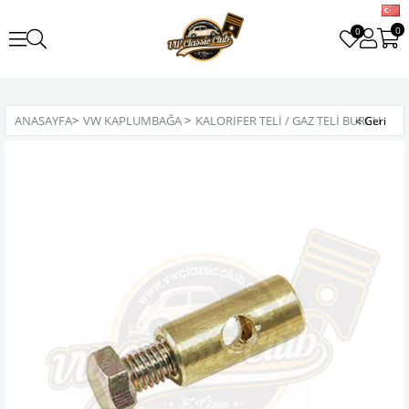
0
0
ANASAYFA
>
VW KAPLUMBAĞA
>
KALORIFER TELI / GAZ TELI BURCU