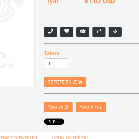
Fiyat
61.02 USD
Takım
Tavsiye Et
Yorum Yaz
EME SEÇENEKLERI
ÜRÜN ÖNERILERI