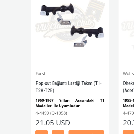
Forst
Wolf
1-T2A-
Pop-out Bağlantı Lastiği Takım (T1-
Direk
T2A-T2B)
(Adet
 Bağlantı
1960-1967 Yılları Arasındaki T1
1955
Modelleri İle Uyumludur
Model
1 ve T2
1968-1979 Yılları Arasındaki T2
VWCC 
4-4499 (Q-1058)
4-479
Modelleri İle Uyumludur
: 211
21.05 USD
20
kleri.
T2 A ve T2 B Modelleri İle Uyumludur