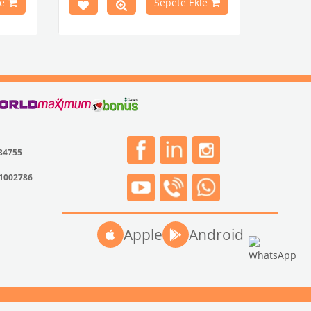
e
Sepete Ekle
: 211863615
 34755
31002786
Apple
Android