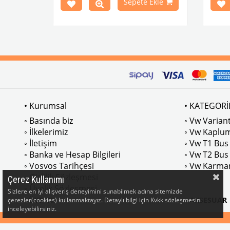
Ekle
Sepete Ekle
M Parça
Siyah Renk
• Kurumsal
• KATEGORİ
◦ Basında biz
◦ Vw Variant
◦ İlkelerimiz
◦ Vw Kaplu
◦ İletişim
◦ Vw T1 Bus
◦ Banka ve Hesap Bilgileri
◦ Vw T2 Bus
◦ Vosvos Tarihçesi
◦ Vw Karma
◦ Gizlilik Sözleşmesi
Çerez Kullanımı
◦ Üyelik Sözleşmesi
Sizlere en iyi alışveriş deneyimini sunabilmek adına sitemizde
• ÜYE OL
• AKSESUAR
çerezler(cookies) kullanmaktayız. Detaylı bilgi için Kvkk sözleşmesini
inceleyebilirsiniz.