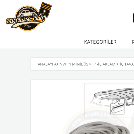
KATEGORİLER
ANASAYFA
>
VW T1 MINIBÜS
>
T1-İÇ AKSAM
>
İÇ TAVA