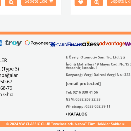
Sepete Ekle
Sepete Ekl
E Özelçi Otomotiv San. Tic. Ltd. Şti
LER
İnönü Mahallesi 19 Mayıs Cad. No:15
Atasehir, Istanbul
 (Type 3)
mbağalar
Kozyatağı Vergi Dairesi Vergi No : 32
 50-67
[email protected]
 68-79
Tel: 0216 330 41 56
n Ghia
GSM: 0532 203 22 33
Whatsapp: 0533 052 39 11
• KATALOG
© 2024 VW CLASSIC CLUB "vwclassicclub.com" Tüm Hakklar Saklıdır.