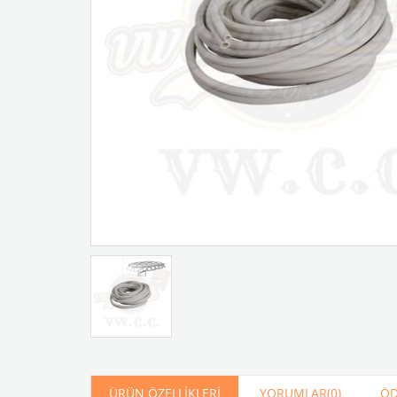
Artır
Azalt
ÜRÜN ÖZELLIKLERI
YORUMLAR
(0)
ÖD