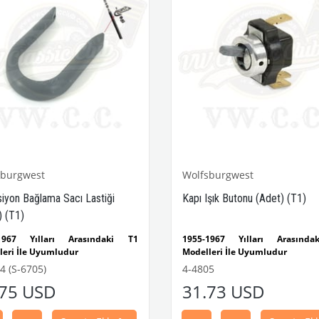
sburgwest
Wolfsburgwest
siyon Bağlama Sacı Lastiği
Kapı Işık Butonu (Adet) (T1)
) (T1)
-1967 Yılları Arasındaki T1
1955-1967 Yılları Arasınd
leri İle Uyumludur
Modelleri İle Uyumludur
Parça No : 4-4794 OEM Parça No
4 (S-6705)
4-4805
415639GY
VWCC Parça No : 4-4805 OEM Pa
.75 USD
31.73 USD
: 211947511CGY