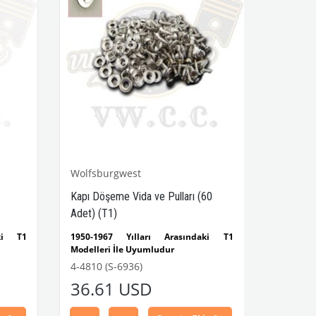
Wolfsburgwest
Kapı Döşeme Vida ve Pulları (60
Adet) (T1)
aki T1
1950-1967 Yılları Arasındaki T1
Modelleri İle Uyumludur
Bir paket içinde 60 adet vida ve
4-4810 (S-6936)
rça No
somun bulunur.
36.61 USD
VWCC Parça No : 4-4810 OEM Parça No