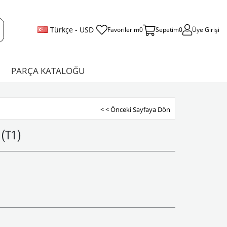
Türkçe - USD
Favorilerim
0
Sepetim
0
Üye Girişi
PARÇA KATALOĞU
< < Önceki Sayfaya Dön
 (T1)